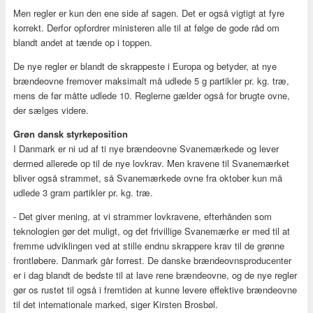
Men regler er kun den ene side af sagen. Det er også vigtigt at fyre
korrekt. Derfor opfordrer ministeren alle til at følge de gode råd om
blandt andet at tænde op i toppen.
De nye regler er blandt de skrappeste i Europa og betyder, at nye
brændeovne fremover maksimalt må udlede 5 g partikler pr. kg. træ,
mens de før måtte udlede 10. Reglerne gælder også for brugte ovne,
der sælges videre.
Grøn dansk styrkeposition
I Danmark er ni ud af ti nye brændeovne Svanemærkede og lever
dermed allerede op til de nye lovkrav. Men kravene til Svanemærket
bliver også strammet, så Svanemærkede ovne fra oktober kun må
udlede 3 gram partikler pr. kg. træ.
- Det giver mening, at vi strammer lovkravene, efterhånden som
teknologien gør det muligt, og det frivillige Svanemærke er med til at
fremme udviklingen ved at stille endnu skrappere krav til de grønne
frontløbere. Danmark går forrest. De danske brændeovnsproducenter
er i dag blandt de bedste til at lave rene brændeovne, og de nye regler
gør os rustet til også i fremtiden at kunne levere effektive brændeovne
til det internationale marked, siger Kirsten Brosbøl.