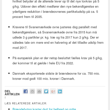
hvilket betyder at de allerede lever op til det nye lovkrav på 5
g/kg. Udover den effekt medfører den nye bekendtgørelse en
yderligere reduktion i brændeovnenes partikeludslip på ca. 5
procent frem til 2035.
Kravene til Svanemærkede ovne justeres dog parallelt med
bekendtgørelsen, så Svanemærkede ovne fra 2015 kun må
udlede 3 g partikler pr. kg. træ og fra 2017 kun 2 g/kg. Der er
således tale om mere end en halvering af det tilladte udslip frem
mod 2017.
På europæisk plan er der netop besluttet fælles krav på 5 g/kg,
der kommer til at gælde i hele EU fra 2022.
Danmark eksporterede sidste år brændeovne for ca. 750 mio.
kroner mod godt 100 mio. kroner i Danmark.
DEL
ARTIKLEN
:
LÆS RELATEREDE ARTIKLER:
Brændefyring koster dyrt for helbred og miljø