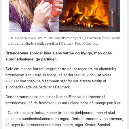
750.000 brændeovne står 750.000 brændeovne tegner sig tilsammen for det største
udslip af sundhedsskadelige partikler i Danmark. Foto: Colourbox
Brændeovne spreder ikke alene varme og hygge, men også
sundhedsskadelige partikler.
Selv om mange fortsat nægter at tro på, at røgen fra en almindelig
brændeovn kan være skadelig, så er det faktuel viden, at vores
750.000 brændeovne tilsammen står for det største udslip af
sundhedsskadelige partikler i Danmark.
Derfor strammer miljøminister Kirsten Brosbøl nu kravene til
brændeovne, så de fremover kun må udlede halvt så mange partikler.
- Danskerne skal fortsat kunne tænde op derhjemme, men vi skal
minimere sundhedsskaderne fra røgen. Derfor strammer vi nu kravene,
så røgen fra brændeovnene bliver renere, siger Kirsten Brosbøl.