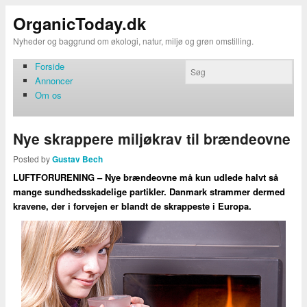
OrganicToday.dk
Nyheder og baggrund om økologi, natur, miljø og grøn omstilling.
Forside
Annoncer
Om os
Nye skrappere miljøkrav til brændeovne
Posted by
Gustav Bech
LUFTFORURENING – Nye brændeovne må kun udlede halvt så
mange sundhedsskadelige partikler. Danmark strammer dermed
kravene, der i forvejen er blandt de skrappeste i Europa.