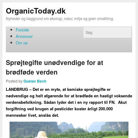
OrganicToday.dk
Nyheder og baggrund om økologi, natur, miljø og grøn omstilling.
Forside
Annoncer
Om os
Sprøjtegifte unødvendige for at
brødføde verden
Posted by
Gustav Bech
LANDBRUG – Det er en myte, at kemiske sprøjtegifte er
nødvendige og helt afgørende for at brødføde en hastigt voksende
verdensbefolkning. Sådan lyder det i en ny rapport til FN. Akut
forgiftning ved brugen af pesticider koster årligt 200.000
mennesker livet, anslås det.