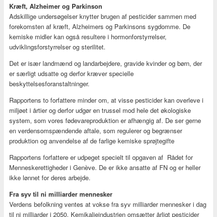
Kræft, Alzheimer og Parkinson
Adskillige undersøgelser knytter brugen af pesticider sammen med
forekomsten af kræft, Alzheimers og Parkinsons sygdomme. De
kemiske midler kan også resultere i hormonforstyrrelser,
udviklingsforstyrrelser og sterilitet.
Det er især landmænd og landarbejdere, gravide kvinder og børn, der
er særligt udsatte og derfor kræver specielle
beskyttelsesforanstaltninger.
Rapportens to forfattere minder om, at visse pesticider kan overleve i
miljøet i årtier og derfor udgør en trussel mod hele det økologiske
system, som vores fødevareproduktion er afhængig af. De ser gerne
en verdensomspændende aftale, som regulerer og begrænser
produktion og anvendelse af de farlige kemiske sprøjtegifte
Rapportens forfattere er udpeget specielt til opgaven af Rådet for
Menneskerettigheder i Genève. De er ikke ansatte af FN og er heller
ikke lønnet for deres arbejde.
Fra syv til ni milliarder mennesker
Verdens befolkning ventes at vokse fra syv milliarder mennesker i dag
til ni milliarder i 2050. Kemikalieindustrien omsætter årligt pesticider