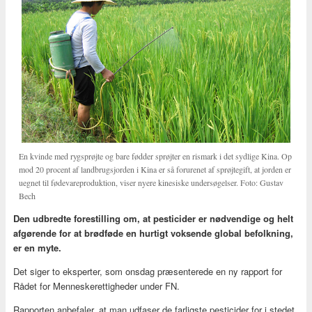
En kvinde med rygsprøjte og bare fødder sprøjter en rismark i det sydlige Kina. Op
mod 20 procent af landbrugsjorden i Kina er så forurenet af sprøjtegift, at jorden er
uegnet til fødevareproduktion, viser nyere kinesiske undersøgelser. Foto: Gustav
Bech
Den udbredte forestilling om, at pesticider er nødvendige og helt
afgørende for at brødføde en hurtigt voksende global befolkning,
er en myte.
Det siger to eksperter, som onsdag præsenterede en ny rapport for
Rådet for Menneskerettigheder under FN.
Rapporten anbefaler, at man udfaser de farligste pesticider for i stedet