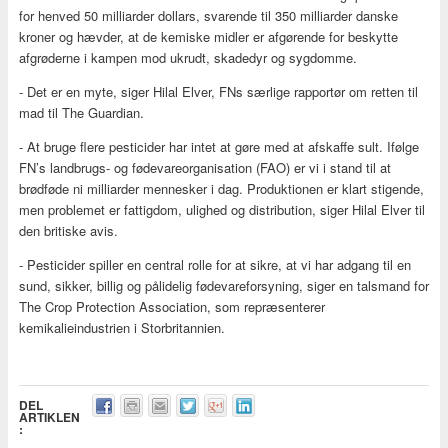
for henved 50 milliarder dollars, svarende til 350 milliarder danske
kroner og hævder, at de kemiske midler er afgørende for beskytte
afgrøderne i kampen mod ukrudt, skadedyr og sygdomme.
- Det er en myte, siger Hilal Elver, FNs særlige rapportør om retten til
mad til The Guardian.
- At bruge flere pesticider har intet at gøre med at afskaffe sult. Ifølge
FN’s landbrugs- og fødevareorganisation (FAO) er vi i stand til at
brødføde ni milliarder mennesker i dag. Produktionen er klart stigende,
men problemet er fattigdom, ulighed og distribution, siger Hilal Elver til
den britiske avis.
- Pesticider spiller en central rolle for at sikre, at vi har adgang til en
sund, sikker, billig og pålidelig fødevareforsyning, siger en talsmand for
The Crop Protection Association, som repræsenterer
kemikalieindustrien i Storbritannien.
DEL
ARTIKLEN
: