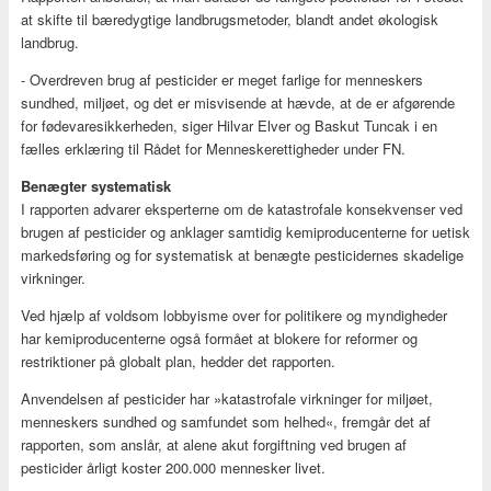
at skifte til bæredygtige landbrugsmetoder, blandt andet økologisk
landbrug.
- Overdreven brug af pesticider er meget farlige for menneskers
sundhed, miljøet, og det er misvisende at hævde, at de er afgørende
for fødevaresikkerheden, siger Hilvar Elver og Baskut Tuncak i en
fælles erklæring til Rådet for Menneskerettigheder under FN.
Benægter systematisk
I rapporten advarer eksperterne om de katastrofale konsekvenser ved
brugen af pesticider og anklager samtidig kemiproducenterne for uetisk
markedsføring og for systematisk at benægte pesticidernes skadelige
virkninger.
Ved hjælp af voldsom lobbyisme over for politikere og myndigheder
har kemiproducenterne også formået at blokere for reformer og
restriktioner på globalt plan, hedder det rapporten.
Anvendelsen af pesticider har »katastrofale virkninger for miljøet,
menneskers sundhed og samfundet som helhed«, fremgår det af
rapporten, som anslår, at alene akut forgiftning ved brugen af
pesticider årligt koster 200.000 mennesker livet.