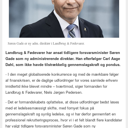
Søren Gade er ny adm. direktør i Landbrug & Fødevarer.
Landbrug & Fødevarer har ansat tidligere forsvarsminister Søren
Gade som ny administrerende direktør. Han efterfølger Carl Aage
Dahl, som ikke havde tilstrækkelig gennemslagskraft og pondus.
- I den meget globaliserede konkurrence og med de mærkbare følger
af finanskrisen, er de daglige udfordringer for vores samlede erhverv
imidlertid ikke blevet mindre – tværtimod, siger formanden for
Landbrug & Fødevarer, Niels Jørgen Pedersen.
- Det er formandskabets opfattelse, at disse udfordringer bedst løses
med et ledelsesmæssigt skifte, med fornyet fokus på
gennemslagskraft og synlig ledelse, og vi har derfor gennemført en
professionel rekrutteringsproces, hvor vi i et felt blandt flere kandidater
har valgt tidligere forsvarsminister Søren Gade som ny