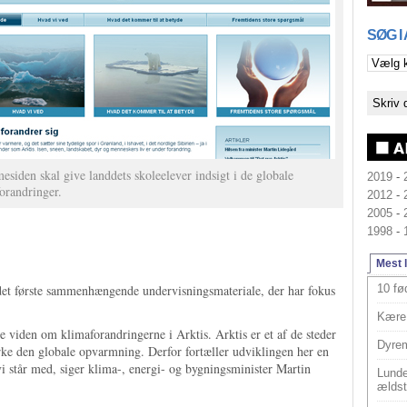
SØG I
siden skal give landdets skoleelever indsigt i de globale
2019
-
orandringer.
2012
-
2005
-
1998
-
Mest 
et første sammenhængende undervisningsmateriale, der har fokus
10 fø
Kære 
ye viden om klimaforandringerne i Arktis. Arktis er et af de steder
Dyrem
rke den globale opvarmning. Derfor fortæller udviklingen her en
vi står med, siger klima-, energi- og bygningsminister Martin
Lunde
ældst