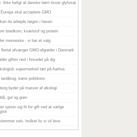
: Ikke farligt at danske børn tisser glyfosat
 Europa skal acceptere GMO
 kan du arbejde nøgen i haven
om brødkorn, kvælstof og protein
ller menneske - vi har et valg
 flertal afværger GMO-afgrøder i Danmark
alder giften ned i hovedet på dig
kologisk supermarked tæt på Aarhus
landbrug, kære politikere
borg byder på masser af økologi
blå, gul og grøn
er spiser sig fri for gift ved at vælge
gisk
temmer selv, hvilket liv vi vil leve