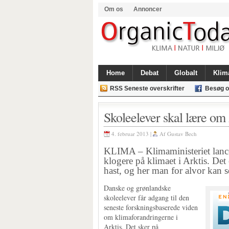
Om os
Annoncer
Home
Debat
Globalt
Klim
RSS Seneste overskrifter
Besøg o
Skoleelever skal lære om 
4. februar 2013 |
Af
Gustav Bech
KLIMA – Klimaministeriet lance
klogere på klimaet i Arktis. De
hast, og her man for alvor kan 
Danske og grønlandske
skoleelever får adgang til den
seneste forskningsbaserede viden
om klimaforandringerne i
Arktis. Det sker på