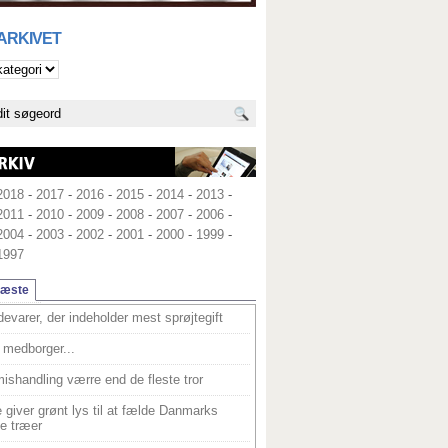
 ARKIVET
2018
-
2017
-
2016
-
2015
-
2014
-
2013
-
2011
-
2010
-
2009
-
2008
-
2007
-
2006
-
2004
-
2003
-
2002
-
2001
-
2000
-
1999
-
1997
læste
devarer, der indeholder mest sprøjtegift
medborger...
ishandling værre end de fleste tror
 giver grønt lys til at fælde Danmarks
e træer