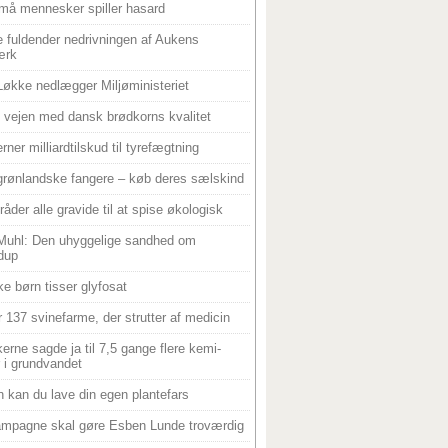
må mennesker spiller hasard
 fuldender nedrivningen af Aukens
ærk
Løkke nedlægger Miljøministeriet
 i vejen med dansk brødkorns kvalitet
rner milliardtilskud til tyrefægtning
grønlandske fangere – køb deres sælskind
råder alle gravide til at spise økologisk
Muhl: Den uhyggelige sandhed om
dup
e børn tisser glyfosat
r 137 svinefarme, der strutter af medicin
ikerne sagde ja til 7,5 gange flere kemi-
r i grundvandet
 kan du lave din egen plantefars
mpagne skal gøre Esben Lunde troværdig