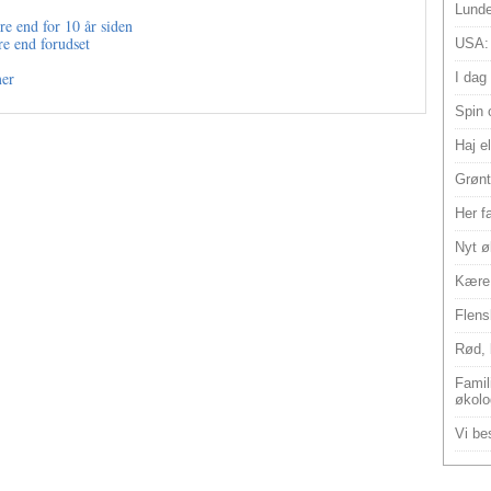
Lunde
ere end for 10 år siden
e end forudset
USA:
mer
I dag
Spin 
Haj e
Grønt
Her f
Nyt ø
Kære 
Flens
Rød, 
Famili
økolo
Vi bes