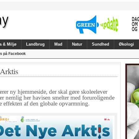
a & Miljø
Landbrug
Mad
Natur
Sundhed
Økologi
s på Facebook
Arktis
rer ny hjemmeside, der skal gøre skoleelever
t er nemlig her havisen smelter med foruroligende
se effekten af den globale opvarmning.