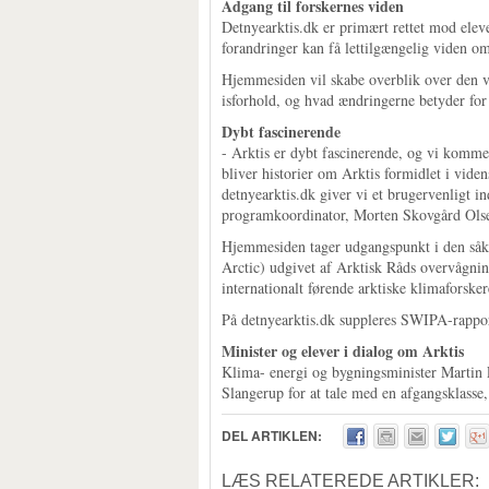
Adgang til forskernes viden
Detnyearktis.dk er primært rettet mod eleve
forandringer kan få lettilgængelig viden o
Hjemmesiden vil skabe overblik over den vi
isforhold, og hvad ændringerne betyder for 
Dybt fascinerende
- Arktis er dybt fascinerende, og vi kommer
bliver historier om Arktis formidlet i vide
detnyearktis.dk giver vi et brugervenligt 
programkoordinator, Morten Skovgård Olsen
Hjemmesiden tager udgangspunkt i den såk
Arctic) udgivet af Arktisk Råds overvågn
internationalt førende arktiske klimaforsker
På detnyearktis.dk suppleres SWIPA-rapport
Minister og elever i dialog om Arktis
Klima- energi og bygningsminister Martin 
Slangerup for at tale med en afgangsklasse
DEL ARTIKLEN:
LÆS RELATEREDE ARTIKLER: