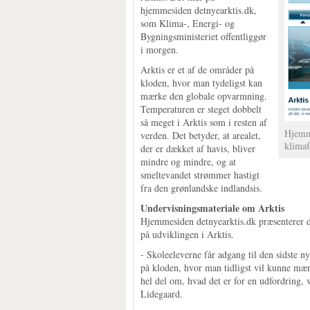
hjemmesiden detnyearktis.dk,
som Klima-, Energi- og
Bygningsministeriet offentliggør
i morgen.
Arktis er et af de områder på
kloden, hvor man tydeligst kan
mærke den globale opvarmning.
Temperaturen er steget dobbelt
så meget i Arktis som i resten af
Hjemme
verden. Det betyder, at arealet,
klimaf
der er dækket af havis, bliver
mindre og mindre, og at
smeltevandet strømmer hastigt
fra den grønlandske indlandsis.
Undervisningsmateriale om Arktis
Hjemmesiden detnyearktis.dk præsenterer d
på udviklingen i Arktis.
- Skoleeleverne får adgang til den sidste n
på kloden, hvor man tidligst vil kunne mæ
hel del om, hvad det er for en udfordring, 
Lidegaard.