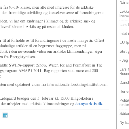
Når s
r fra 9.-10- klasse, men alle med interesse for de arktiske
Løkke
m den fremtidige udvikling og konsekvenserne af forandringerne.
livsv
den, vi har om ændringer i klimaet og de arktiske sne- og
Lars 
levevilkårene i Arktis og på resten af kloden.
Intet
 til at forholde os til forandringerne i de næste mange år. Oftest
EU fje
nskabelige artikler til en begrænset faggruppe, men på
indblik i den nuværende viden om arktiske klimaændringer, siger
Støt 
 fra Energistyrelsen.
- Jeg 
aldte SWIPA-rapport (Snow, Water, Ice and Permafrost in The
Lars 
ingsprogram AMAP i 2011. Bag rapporten stod mere end 200
Roun
e.
Dansk
en med opdateret viden fra internationale forskningsinstitutioner.
Her e
Lidegaard besøger den 5. februar kl. 15.00 Kingoskolen i
Polit
etnyearktis.dk
, der arbejder med arktiske klimaændringer og
d
.
reste
Sådan
Ny ka