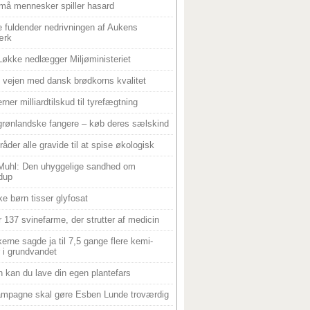
må mennesker spiller hasard
 fuldender nedrivningen af Aukens
ærk
Løkke nedlægger Miljøministeriet
 i vejen med dansk brødkorns kvalitet
rner milliardtilskud til tyrefægtning
grønlandske fangere – køb deres sælskind
råder alle gravide til at spise økologisk
Muhl: Den uhyggelige sandhed om
dup
e børn tisser glyfosat
r 137 svinefarme, der strutter af medicin
ikerne sagde ja til 7,5 gange flere kemi-
r i grundvandet
 kan du lave din egen plantefars
mpagne skal gøre Esben Lunde troværdig