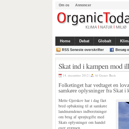
Om os
Annoncer
Home
Debat
Globalt
Klim
RSS Seneste overskrifter
Besøg o
Skat ind i kampen mod ill
14. december 2012 |
Af
Gustav Bech
Folketinget har vedtaget en lov
samkøre oplysninger fra Skat i 
Mette Gjerskov har i dag fået
bred opbakning til at samkøre
landmændenes indberetninger
om brug af sprøjtegifte med
Skats oplysninger om handel
over grænsen.