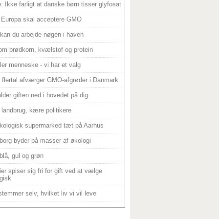
: Ikke farligt at danske børn tisser glyfosat
 Europa skal acceptere GMO
 kan du arbejde nøgen i haven
om brødkorn, kvælstof og protein
ller menneske - vi har et valg
 flertal afværger GMO-afgrøder i Danmark
alder giften ned i hovedet på dig
landbrug, kære politikere
kologisk supermarked tæt på Aarhus
borg byder på masser af økologi
blå, gul og grøn
er spiser sig fri for gift ved at vælge
gisk
temmer selv, hvilket liv vi vil leve