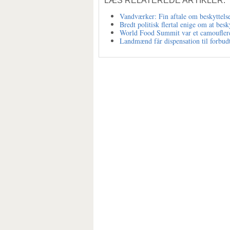
LÆS RELATEREDE ARTIKLER:
Vandværker: Fin aftale om beskyttels
Bredt politisk flertal enige om at bes
World Food Summit var et camouflere
Landmænd får dispensation til forbudt