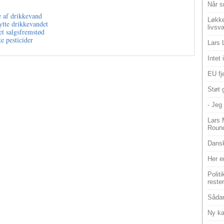
Når s
e af drikkevand
Løkke
kytte drikkevandet
livsv
t salgsfremstød
e pesticider
Lars 
Intet
EU fje
Støt 
- Jeg 
Lars 
Roun
Dansk
Her e
Polit
reste
Sådan
Ny ka