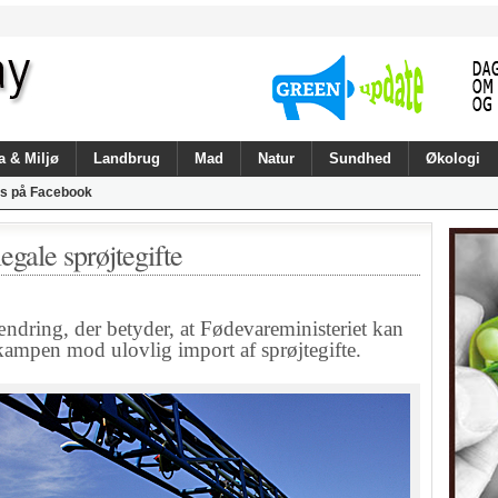
a & Miljø
Landbrug
Mad
Natur
Sundhed
Økologi
s på Facebook
egale sprøjtegifte
ændring, der betyder, at Fødevareministeriet kan
kampen mod ulovlig import af sprøjtegifte.