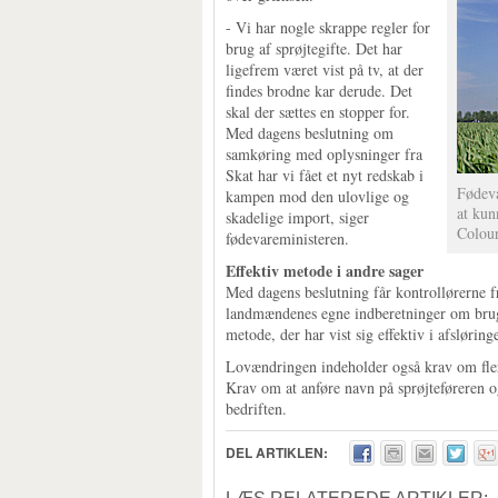
- Vi har nogle skrappe regler for
brug af sprøjtegifte. Det har
ligefrem været vist på tv, at der
findes brodne kar derude. Det
skal der sættes en stopper for.
Med dagens beslutning om
samkøring med oplysninger fra
Skat har vi fået et nyt redskab i
Fødeva
kampen mod den ulovlige og
at kun
skadelige import, siger
Colou
fødevareministeren.
Effektiv metode i andre sager
Med dagens beslutning får kontrollørerne 
landmændenes egne indberetninger om brug 
metode, der har vist sig effektiv i afslørin
Lovændringen indeholder også krav om fler
Krav om at anføre navn på sprøjteføreren og
bedriften.
DEL ARTIKLEN: