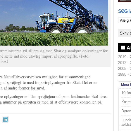
SØG I
reministeren vil alliere sig med Skat og samkøre oplysninger for
ne sætte ind mod ulovlig import af sprøjtegifte. (Foto:
2019
-
rbox)
2012
-
2005
-
1998
-
fra NaturErhvervstyrelsen mulighed for at sammenligne
af sprøjtegifte med importoplysninger fra Skat. Det er en
Mest 
gen af andre former for snyd.
10 fø
e oplysningerne i den sprøjtejournal, som landmanden skal føre.
 nummer på sprøjten er med til at effektivisere kontrollen på
Kære 
Dyrem
Lunde
ældst