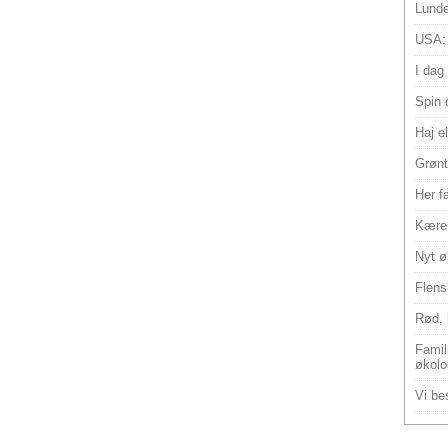
Lunde
USA:
I dag
Spin 
Haj e
Grønt
Her f
Kære 
Nyt ø
Flens
Rød, 
Famili
økolo
Vi bes