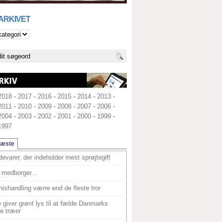
 ARKIVET
2018
-
2017
-
2016
-
2015
-
2014
-
2013
-
2011
-
2010
-
2009
-
2008
-
2007
-
2006
-
2004
-
2003
-
2002
-
2001
-
2000
-
1999
-
1997
læste
devarer, der indeholder mest sprøjtegift
medborger...
ishandling værre end de fleste tror
 giver grønt lys til at fælde Danmarks
e træer