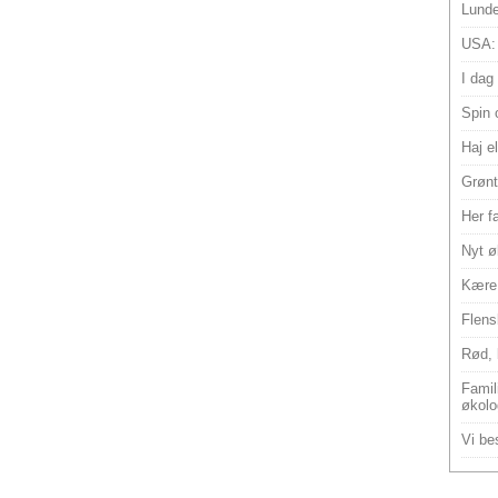
Lunde
USA:
I dag
Spin 
Haj e
Grønt
Her f
Nyt ø
Kære 
Flens
Rød, 
Famili
økolo
Vi bes