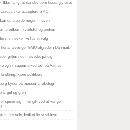
: Ikke farligt at danske børn tisser glyfosat
 Europa skal acceptere GMO
 kan du arbejde nøgen i haven
om brødkorn, kvælstof og protein
ller menneske - vi har et valg
 flertal afværger GMO-afgrøder i Danmark
alder giften ned i hovedet på dig
kologisk supermarked tæt på Aarhus
landbrug, kære politikere
borg byder på masser af økologi
blå, gul og grøn
er spiser sig fri for gift ved at vælge
gisk
temmer selv, hvilket liv vi vil leve