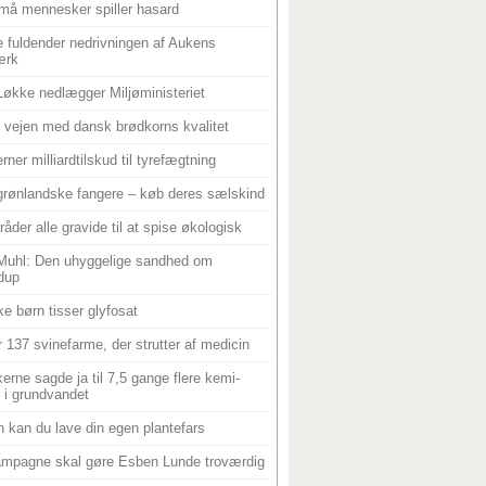
må mennesker spiller hasard
 fuldender nedrivningen af Aukens
ærk
Løkke nedlægger Miljøministeriet
 i vejen med dansk brødkorns kvalitet
rner milliardtilskud til tyrefægtning
grønlandske fangere – køb deres sælskind
råder alle gravide til at spise økologisk
Muhl: Den uhyggelige sandhed om
dup
e børn tisser glyfosat
r 137 svinefarme, der strutter af medicin
ikerne sagde ja til 7,5 gange flere kemi-
r i grundvandet
 kan du lave din egen plantefars
mpagne skal gøre Esben Lunde troværdig