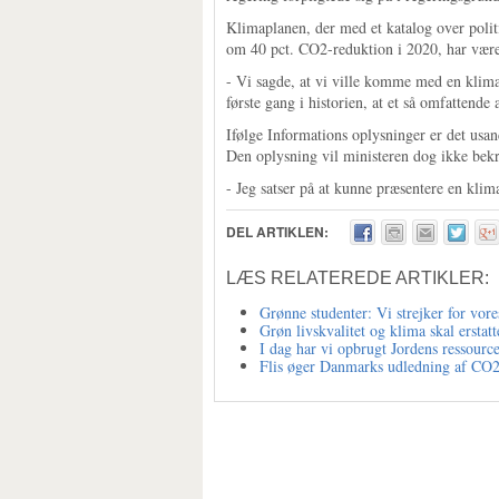
Klimaplanen, der med et katalog over politi
om 40 pct. CO2-reduktion i 2020, har været
- Vi sagde, at vi ville komme med en klima
første gang i historien, at et så omfattende
Ifølge Informations oplysninger er det usa
Den oplysning vil ministeren dog ikke bekr
- Jeg satser på at kunne præsentere en kli
DEL ARTIKLEN:
LÆS RELATEREDE ARTIKLER:
Grønne studenter: Vi strejker for vore
Grøn livskvalitet og klima skal ersta
I dag har vi opbrugt Jordens ressourc
Flis øger Danmarks udledning af CO