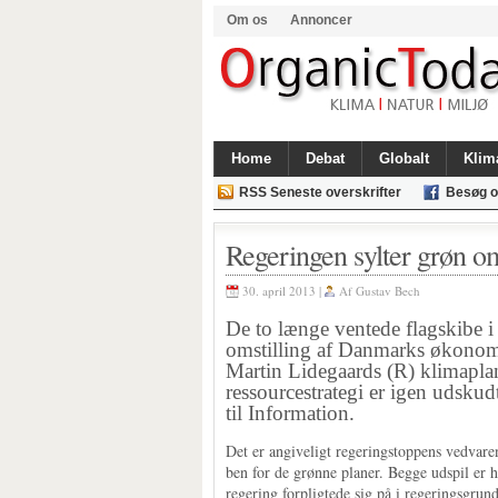
Om os
Annoncer
Home
Debat
Globalt
Klim
RSS Seneste overskrifter
Besøg o
Regeringen sylter grøn om
30. april 2013 |
Af
Gustav Bech
De to længe ventede flagskibe 
omstilling af Danmarks økonomi
Martin Lidegaards (R) klimapla
ressourcestrategi er igen udskud
til Information.
Det er angiveligt regeringstoppens vedvare
ben for de grønne planer. Begge udspil er h
regering forpligtede sig på i regeringsgrun