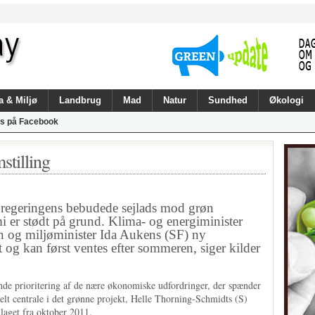
a & Miljø
Landbrug
Mad
Natur
Sundhed
Økologi
s på Facebook
stilling
i regeringens bebudede sejlads mod grøn
 er stødt på grund. Klima- og energiminister
n og miljøminister Ida Aukens (SF) ny
t og kan først ventes efter sommeren, siger kilder
nde prioritering af de nære økonomiske udfordringer, der spænder
elt centrale i det grønne projekt, Helle Thorning-Schmidts (S)
dlaget fra oktober 2011.