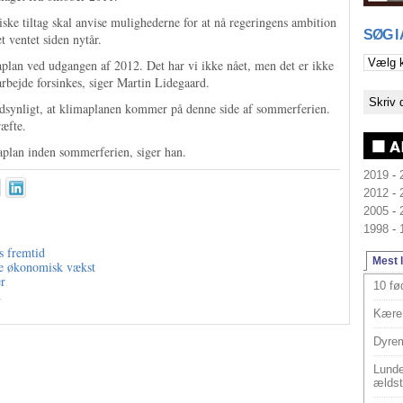
ske tiltag skal anvise mulighederne for at nå regeringens ambition
SØG I
 ventet siden nytår.
plan ved udgangen af 2012. Det har vi ikke nået, men det er ikke
 arbejde forsinkes, siger Martin Lidegaard.
ndsynligt, at klimaplanen kommer på denne side af sommerferien.
æfte.
maplan inden sommerferien, siger han.
2019
-
2012
-
2005
-
1998
-
s fremtid
Mest 
tte økonomisk vækst
er
10 fø
2
Kære 
Dyrem
Lunde
ældst