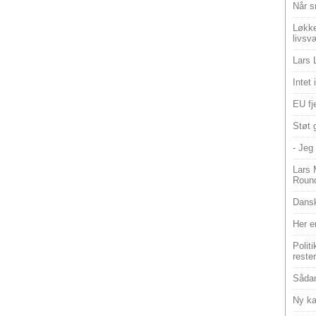
Når s
Løkke
livsv
Lars 
Intet
EU fje
Støt 
- Jeg 
Lars 
Roun
Dansk
Her e
Polit
reste
Sådan
Ny ka