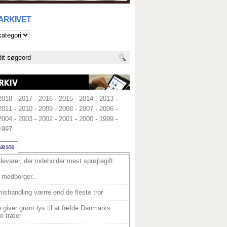
 ARKIVET
2018
-
2017
-
2016
-
2015
-
2014
-
2013
-
2011
-
2010
-
2009
-
2008
-
2007
-
2006
-
2004
-
2003
-
2002
-
2001
-
2000
-
1999
-
1997
læste
devarer, der indeholder mest sprøjtegift
medborger...
ishandling værre end de fleste tror
 giver grønt lys til at fælde Danmarks
e træer