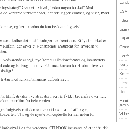
Lunde
ringstrategi? Gør det i virkeligheden nogen forskel? Med
USA:
 de korrupte virksomheder, der ødelægger klimaet, og viser, hvad
I dag
 rejse, og lær hvordan du kan beskytte dig selv!
Spin 
Haj e
er sort, kniber det med løsninger for fremtiden. Et lys i mørket er
 Riffkin, der giver et øjenåbnende argument for, hvordan vi
Grønt
 den.
Her f
s – vedvarende energi, nye kommunikationsformer og internettets
 arbejde og forbrug – men vi står med kniven for struben, hvis vi
Nyt ø
nskeligt?
Kære 
t livtag med senkapitalismens udfordringer.
Flens
Rød, 
rfilmfestivaler i verden, der hvert år fylder biografer over hele
okumentarfilm fra hele verden.
Famili
økolo
ografudgivelser til den snævre videokunst, udstillinger,
koncerter, VJ’s og de nyeste konceptuelle former inden for
Vi bes
lmfestival i og for verdenen. CPH:DOX insisterer på at indfri dét