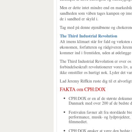
Men er dette intet mindre end en markedsfø
sandheden som våben tages kampen op imod
de i sandhed er skyld i.
Tag med på denne øjenåbnene og chokerende
The Third Industrial Revolution
Alt imens klimaet står for fald og væksten 
økonomen, forfatteren og rådgiveren Jeremy
kommer ind i fremtiden, uden at ødelægge
The Third Industrial Revolution er over o
forbindelseskraft revolutionerer vores liv,
ikke omstiller os hurtigt nok. Lyder det va
Lad Jeremy Riffkin ruste dig til et alvorlig
FAKTA om CPH:DOX
CPH:DOX er en af de største dokumenta
Danmark med over 200 af de bedste d
Festivalen favner alt fra storslåede bi
performance, musik- og lydprojekter, 
filmmediet.
CPH:DOX ønsker at være den bedste fi