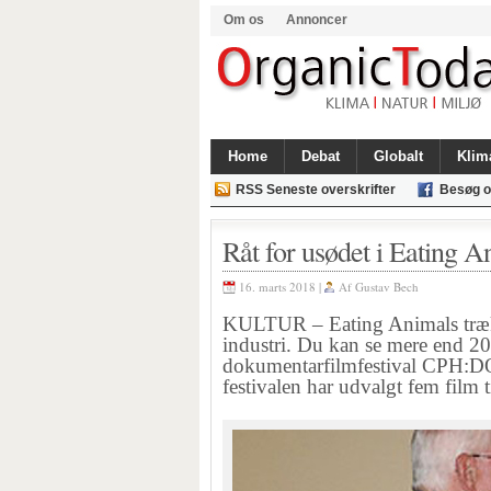
Om os
Annoncer
Home
Debat
Globalt
Klim
RSS Seneste overskrifter
Besøg o
Råt for usødet i Eating A
16. marts 2018 |
Af
Gustav Bech
KULTUR – Eating Animals træk
industri. Du kan se mere end 20
dokumentarfilmfestival CPH:DO
festivalen har udvalgt fem film ti