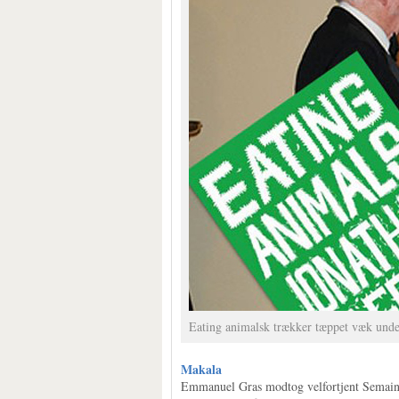
Eating animalsk trækker tæppet væk und
Makala
Emmanuel Gras modtog velfortjent Semaine 