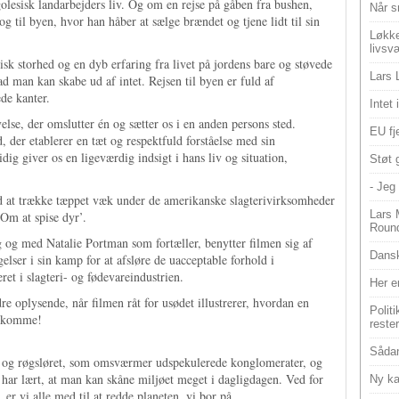
lesisk landarbejders liv. Og om en rejse på gåben fra bushen,
Når s
g til byen, hvor han håber at sælge brændet og tjene lidt til sin
Løkke
livsv
sk storhed og en dyb erfaring fra livet på jordens bare og støvede
Lars 
ad man kan skabe ud af intet. Rejsen til byen er fuld af
de kanter.
Intet
else, der omslutter én og sætter os i en anden persons sted.
EU fje
er etablerer en tæt og respektfuld forståelse med sin
g giver os en ligeværdig indsigt i hans liv og situation,
Støt 
- Jeg 
 at trække tæppet væk under de amerikanske slagterivirksomheder
Lars 
Om at spise dyr’.
Roun
 og med Natalie Portman som fortæller, benytter filmen sig af
Dansk
lser i sin kamp for at afsløre de uacceptable forhold i
ret i slagteri- og fødevareindustrien.
Her e
re oplysende, når filmen råt for usødet illustrerer, hvordan en
Polit
lbekomme!
reste
Sådan
e og røgsløret, som omsværmer udspekulerede konglomerater, og
s har lært, at man kan skåne miljøet meget i dagligdagen. Ved for
Ny ka
er vi alle med til at redde planeten, vi bor på.