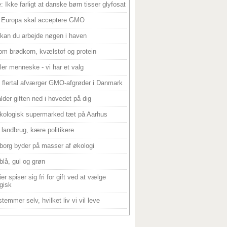
: Ikke farligt at danske børn tisser glyfosat
 Europa skal acceptere GMO
 kan du arbejde nøgen i haven
om brødkorn, kvælstof og protein
ller menneske - vi har et valg
 flertal afværger GMO-afgrøder i Danmark
alder giften ned i hovedet på dig
kologisk supermarked tæt på Aarhus
landbrug, kære politikere
borg byder på masser af økologi
blå, gul og grøn
er spiser sig fri for gift ved at vælge
gisk
temmer selv, hvilket liv vi vil leve