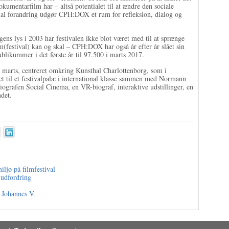
kumentarfilm har – altså potentialet til at ændre den sociale
cial forandring udgør CPH:DOX et rum for refleksion, dialog og
ns lys i 2003 har festivalen ikke blot været med til at sprænge
(festival) kan og skal – CPH:DOX har også år efter år slået sin
likummer i det første år til 97.500 i marts 2017.
 marts, centreret omkring Kunsthal Charlottenborg, som i
ret til et festivalpalæ i international klasse sammen med Normann
ografen Social Cinema, en VR-biograf, interaktive udstillinger, en
ndet.
ljø på filmfestival
 udfordring
f Johannes V.