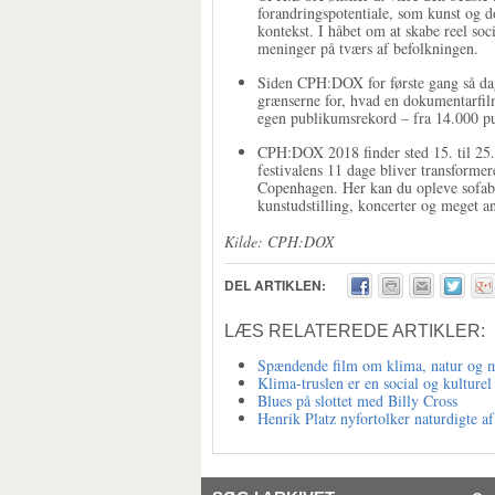
forandringspotentiale, som kunst og do
kontekst. I håbet om at skabe reel so
meninger på tværs af befolkningen.
Siden CPH:DOX for første gang så dage
grænserne for, hvad en dokumentarfilm
egen publikumsrekord – fra 14.000 pub
CPH:DOX 2018 finder sted 15. til 25.
festivalens 11 dage bliver transforme
Copenhagen. Her kan du opleve sofabi
kunstudstilling, koncerter og meget a
Kilde: CPH:DOX
DEL ARTIKLEN:
LÆS RELATEREDE ARTIKLER:
Spændende film om klima, natur og mi
Klima-truslen er en social og kulturel
Blues på slottet med Billy Cross
Henrik Platz nyfortolker naturdigte a