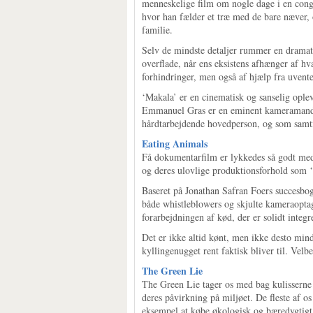
menneskelige film om nogle dage i en congo
hvor han fælder et træ med de bare næver, o
familie.
Selv de mindste detaljer rummer en dramati
overflade, når ens eksistens afhænger af hv
forhindringer, men også af hjælp fra uvente
‘Makala’ er en cinematisk og sanselig oplev
Emmanuel Gras er en eminent kameramand, d
hårdtarbejdende hovedperson, og som samtidi
Eating Animals
Få dokumentarfilm er lykkedes så godt med
og deres ulovlige produktionsforhold som ‘
Baseret på Jonathan Safran Foers succesbog
både whistleblowers og skjulte kameraoptage
forarbejdningen af kød, der er solidt integre
Det er ikke altid kønt, men ikke desto mind
kyllingenugget rent faktisk bliver til. Ve
The Green Lie
The Green Lie tager os med bag kulissern
deres påvirkning på miljøet. De fleste af o
eksempel at købe økologisk og bæredygtigt, 