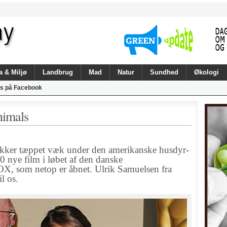
a & Miljø
Landbrug
Mad
Natur
Sundhed
Økologi
s på Facebook
nimals
ker tæppet væk under den amerikanske husdyr-
0 nye film i løbet af den danske
X, som netop er åbnet. Ulrik Samuelsen fra
l os.