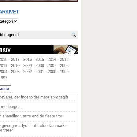
 ARKIVET
2018
-
2017
-
2016
-
2015
-
2014
-
2013
-
2011
-
2010
-
2009
-
2008
-
2007
-
2006
-
2004
-
2003
-
2002
-
2001
-
2000
-
1999
-
1997
læste
devarer, der indeholder mest sprøjtegift
medborger...
ishandling værre end de fleste tror
 giver grønt lys til at fælde Danmarks
e træer