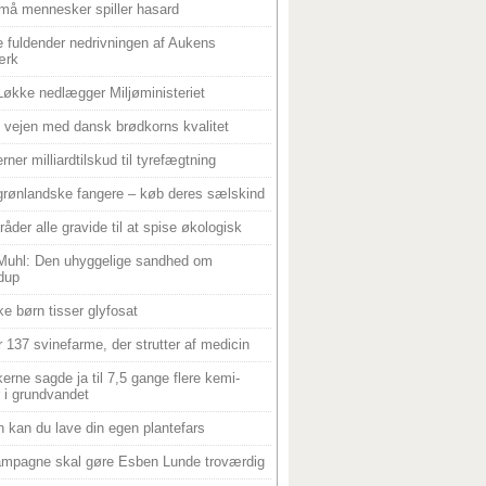
må mennesker spiller hasard
 fuldender nedrivningen af Aukens
ærk
Løkke nedlægger Miljøministeriet
 i vejen med dansk brødkorns kvalitet
rner milliardtilskud til tyrefægtning
grønlandske fangere – køb deres sælskind
råder alle gravide til at spise økologisk
Muhl: Den uhyggelige sandhed om
dup
e børn tisser glyfosat
r 137 svinefarme, der strutter af medicin
ikerne sagde ja til 7,5 gange flere kemi-
r i grundvandet
 kan du lave din egen plantefars
mpagne skal gøre Esben Lunde troværdig