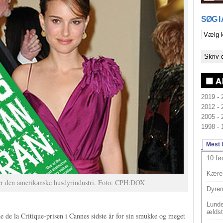
SØG I
2019
-
2012
-
2005
-
1998
-
Mest 
10 fø
Kære 
er den amerikanske husdyrindustri. Foto: CPH:DOX
Dyrem
Lunde
ældst
de la Critique-prisen i Cannes sidste år for sin smukke og meget