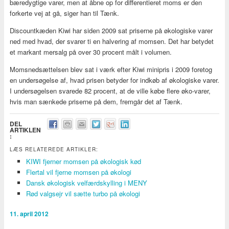
bæredygtige varer, men at åbne op for differentieret moms er den
forkerte vej at gå, siger han til Tænk.
Discountkæden Kiwi har siden 2009 sat priserne på økologiske varer
ned med hvad, der svarer ti en halvering af momsen. Det har betydet
et markant mersalg på over 30 procent målt i volumen.
Momsnedsættelsen blev sat i værk efter Kiwi minipris i 2009 foretog
en undersøgelse af, hvad prisen betyder for indkøb af økologiske varer.
I undersøgelsen svarede 82 procent, at de ville købe flere øko-varer,
hvis man sænkede priserne på dem, fremgår det af Tænk.
DEL
ARTIKLEN
:
LÆS RELATEREDE ARTIKLER:
KIWI fjerner momsen på økologisk kød
Flertal vil fjerne momsen på økologi
Dansk økologisk velfærdskylling i MENY
Rød valgsejr vil sætte turbo på økologi
11. april 2012