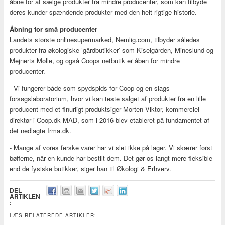
åbne for at sælge produkter fra mindre producenter, som kan tilbyde
deres kunder spændende produkter med den helt rigtige historie.
Åbning for små producenter
Landets største onlinesupermarked, Nemlig.com, tilbyder således
produkter fra økologiske ’gårdbutikker’ som Kiselgården, Mineslund og
Mejnerts Mølle, og også Coops netbutik er åben for mindre
producenter.
- Vi fungerer både som spydspids for Coop og en slags
forsøgslaboratorium, hvor vi kan teste salget af produkter fra en lille
producent med et finurligt produktsiger Morten Viktor, kommerciel
direktør i Coop.dk MAD, som i 2016 blev etableret på fundamentet af
det nedlagte Irma.dk.
- Mange af vores ferske varer har vi slet ikke på lager. Vi skærer først
bøfferne, når en kunde har bestilt dem. Det gør os langt mere fleksible
end de fysiske butikker, siger han til Økologi & Erhverv.
DEL
ARTIKLEN
:
LÆS RELATEREDE ARTIKLER: