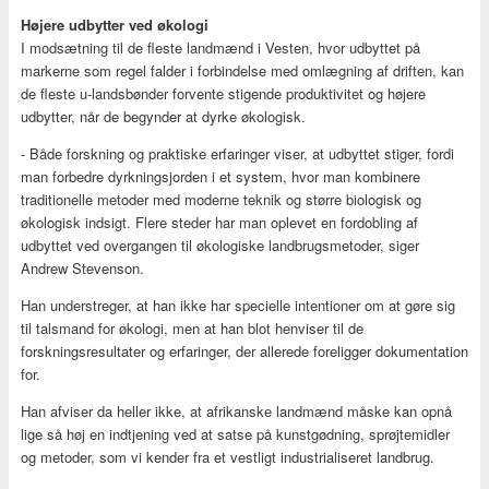
Højere udbytter ved økologi
I modsætning til de fleste landmænd i Vesten, hvor udbyttet på
markerne som regel falder i forbindelse med omlægning af driften, kan
de fleste u-landsbønder forvente stigende produktivitet og højere
udbytter, når de begynder at dyrke økologisk.
- Både forskning og praktiske erfaringer viser, at udbyttet stiger, fordi
man forbedre dyrkningsjorden i et system, hvor man kombinere
traditionelle metoder med moderne teknik og større biologisk og
økologisk indsigt. Flere steder har man oplevet en fordobling af
udbyttet ved overgangen til økologiske landbrugsmetoder, siger
Andrew Stevenson.
Han understreger, at han ikke har specielle intentioner om at gøre sig
til talsmand for økologi, men at han blot henviser til de
forskningsresultater og erfaringer, der allerede foreligger dokumentation
for.
Han afviser da heller ikke, at afrikanske landmænd måske kan opnå
lige så høj en indtjening ved at satse på kunstgødning, sprøjtemidler
og metoder, som vi kender fra et vestligt industrialiseret landbrug.