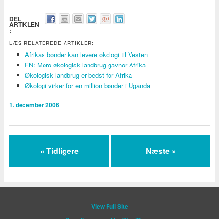
DEL
ARTIKLEN
:
LÆS RELATEREDE ARTIKLER:
Afrikas bønder kan levere økologi til Vesten
FN: Mere økologisk landbrug gavner Afrika
Økologisk landbrug er bedst for Afrika
Økologi virker for en million bønder i Uganda
1. december 2006
« Tidligere
Næste »
View Full Site