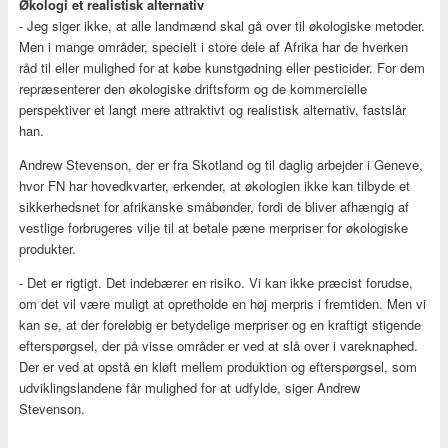
Økologi et realistisk alternativ
- Jeg siger ikke, at alle landmænd skal gå over til økologiske metoder.
Men i mange områder, specielt i store dele af Afrika har de hverken
råd til eller mulighed for at købe kunstgødning eller pesticider. For dem
repræsenterer den økologiske driftsform og de kommercielle
perspektiver et langt mere attraktivt og realistisk alternativ, fastslår
han.
Andrew Stevenson, der er fra Skotland og til daglig arbejder i Geneve,
hvor FN har hovedkvarter, erkender, at økologien ikke kan tilbyde et
sikkerhedsnet for afrikanske småbønder, fordi de bliver afhængig af
vestlige forbrugeres vilje til at betale pæne merpriser for økologiske
produkter.
- Det er rigtigt. Det indebærer en risiko. Vi kan ikke præcist forudse,
om det vil være muligt at opretholde en høj merpris i fremtiden. Men vi
kan se, at der foreløbig er betydelige merpriser og en kraftigt stigende
efterspørgsel, der på visse områder er ved at slå over i vareknaphed.
Der er ved at opstå en kløft mellem produktion og efterspørgsel, som
udviklingslandene får mulighed for at udfylde, siger Andrew
Stevenson.