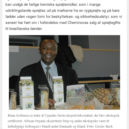
kan undgå de farlige kemiske sprøjtemidler, som i mange
udviklingslande sprøjtes ud på markerne fra en rygsprøjte og på bare
fødder uden nogen form for beskyttelses- og sikkerhedsudstyr, som vi
senest har hørt om i forbindelse med Cheminovas salg af sprøjtegifte
til brasilianske bønder.
Brian Ssebunya er leder af Ugandas første eksportvirksomhed, der blev økologisk
certificeret. African Organic eksporterer frugt og andre økologiske varer til
købedygtige forbrugere i blandt andet Danmark og Irland. Foto: Gustav Bech