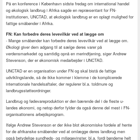
På en konference i København sidste fredag om international handel
og økologisk landbrug i Afrika sagde en repræsentant for FN-
institutionen, UNCTAD, at økologisk landbrug er en oplagt mulighed for
fattige småbønder i Afrika.
FN: Kan forbedre deres levevilkår ved at lægge om
- Mange småbønder kan forbedre deres levevilkår ved at lægge om.
Økologi giver dem adgang til at sælge deres varer på
verdensmarkedet og samtidig opnå en merindtjening, siger Andrew
Stevenson, der er økonomisk medarbejder i UNCTAD.
UNCTAD er en organisation under FN og skal bistå de fattige
udviklingslande, så de ikke kommer i klemme i de komplicerede
internationale handelsaftaler, der regulerer bl.a. toldmure og
landbrugsstøtteordninger.
Landbrug og fødevareproduktion er den bærende del i de fleste u-
landes økonomi, og netop derfor fylder da også denne del mest i FN-
organisationens arbejdsprogram.
Ifølge Andrew Stevenson er der ikke blot økonomiske fordele af hente
for de afrikanske småbønder ved at omlægge deres landbrug men
også betydelige sundheds- og miljøgevinster, bl.a. fordi bønderne helt