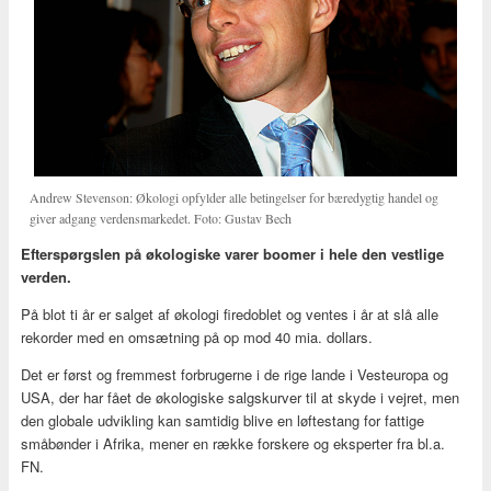
Andrew Stevenson: Økologi opfylder alle betingelser for bæredygtig handel og
giver adgang verdensmarkedet. Foto: Gustav Bech
Efterspørgslen på økologiske varer boomer i hele den vestlige
verden.
På blot ti år er salget af økologi firedoblet og ventes i år at slå alle
rekorder med en omsætning på op mod 40 mia. dollars.
Det er først og fremmest forbrugerne i de rige lande i Vesteuropa og
USA, der har fået de økologiske salgskurver til at skyde i vejret, men
den globale udvikling kan samtidig blive en løftestang for fattige
småbønder i Afrika, mener en række forskere og eksperter fra bl.a.
FN.