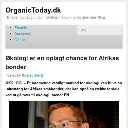
OrganicToday.dk
Nyheder og baggrund om økologi, natur, miljø og grøn omstilling.
Forside
Annoncer
Om os
Økologi er en oplagt chance for Afrikas
bønder
Posted by
Gustav Bech
ØKOLOGI – Et boomende vestligt marked for økologi kan blive en
løftestang for Afrikas småbønder, der kan opnå en række fordele
ved at gå over til økologi, mener FN.