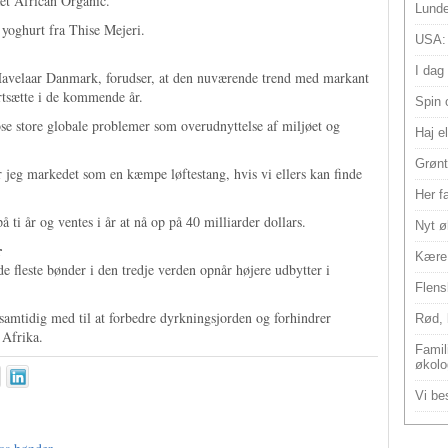
aet African Organic.
Lunde
y yoghurt fra Thise Mejeri.
USA:
I dag
 Havelaar Danmark, forudser, at den nuværende trend med markant
ortsætte i de kommende år.
Spin 
øse store globale problemer som overudnyttelse af miljøet og
Haj e
Grønt
r jeg markedet som en kæmpe løftestang, hvis vi ellers kan finde
Her f
 ti år og ventes i år at nå op på 40 milliarder dollars.
Nyt ø
r
Kære 
de fleste bønder i den tredje verden opnår højere udbytter i
Flens
 samtidig med til at forbedre dyrkningsjorden og forhindrer
Rød, 
 Afrika.
Famili
økolo
Vi bes