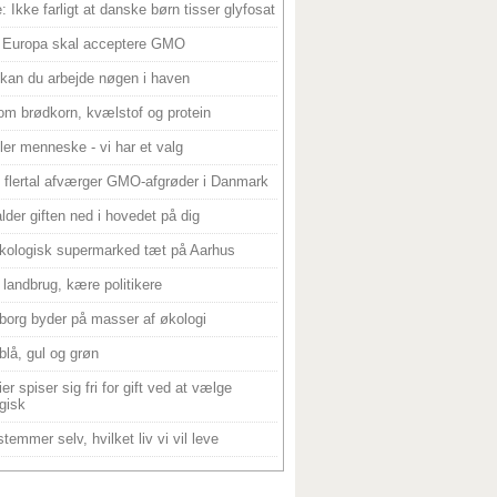
: Ikke farligt at danske børn tisser glyfosat
 Europa skal acceptere GMO
 kan du arbejde nøgen i haven
om brødkorn, kvælstof og protein
ller menneske - vi har et valg
 flertal afværger GMO-afgrøder i Danmark
alder giften ned i hovedet på dig
kologisk supermarked tæt på Aarhus
landbrug, kære politikere
borg byder på masser af økologi
blå, gul og grøn
er spiser sig fri for gift ved at vælge
gisk
temmer selv, hvilket liv vi vil leve