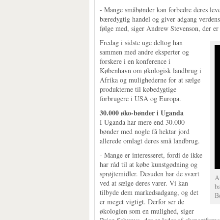
- Mange småbønder kan forbedre deres levev
bæredygtig handel og giver adgang verdens
følge med, siger Andrew Stevenson, der 
Fredag i sidste uge deltog han
sammen med andre eksperter og
forskere i en konference i
København om økologisk landbrug i
Afrika og mulighederne for at sælge
produkterne til købedygtige
forbrugere i USA og Europa.
30.000 øko-bønder i Uganda
I Uganda har mere end 30.000
bønder med nogle få hektar jord
allerede omlagt deres små landbrug.
- Mange er interesseret, fordi de ikke
har råd til at købe kunstgødning og
sprøjtemidler. Desuden har de svært
A
ved at sælge deres varer. Vi kan
b
tilbyde dem markedsadgang, og det
B
er meget vigtigt. Derfor ser de
økologien som en mulighed, siger