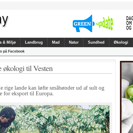
a & Miljø
Landbrug
Mad
Natur
Sundhed
Økologi
s på Facebook
 økologi til Vesten
rige lande kan løfte småbønder ud af sult og
e for eksport til Europa.