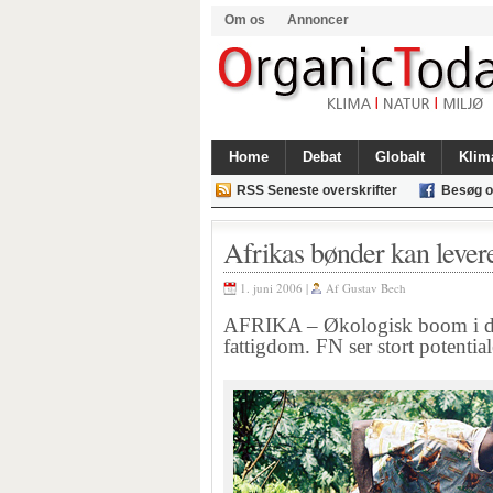
Om os
Annoncer
Home
Debat
Globalt
Klim
RSS Seneste overskrifter
Besøg o
Afrikas bønder kan levere
1. juni 2006 |
Af
Gustav Bech
AFRIKA – Økologisk boom i de 
fattigdom. FN ser stort potential