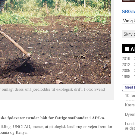
SØG I
2019
-
2012
-
2005
-
1998
-
Mest 
mlagt deres små jordlodder til økologisk drift. Foto: Svend
10 fø
Kære 
Dyrem
ske fødevarer tænder håb for fattige småbønder i Afrika.
Lunde
vikling, UNCTAD, mener, at økologisk landbrug er vejen frem for
ældst
nzania og Kenya.