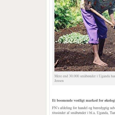
Mere end 30.000 småbønder i Uganda har o
Jensen
Et boomende vestligt marked for økologi
FN’s afdeling for handel og bæredygtig ud
titusinder af småbønder i bl.a. Uganda, Ta