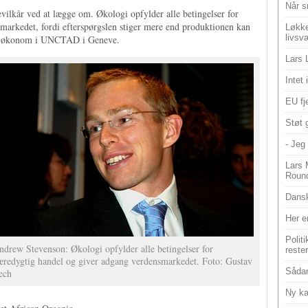
Når s
ilkår ved at lægge om. Økologi opfylder alle betingelser for
markedet, fordi efterspørgslen stiger mere end produktionen kan
Løkke
livsv
er økonom i UNCTAD i Geneve.
Lars 
Intet
EU fje
Støt 
- Jeg 
Lars 
Roun
Dansk
Her e
Polit
ndrew Stevenson: Økologi opfylder alle betingelser for
reste
æredygtig handel og giver adgang verdensmarkedet. Foto: Gustav
Sådan
ech
Ny ka