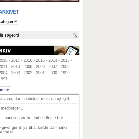
 ARKIVET
2018
-
2017
-
2016
-
2015
-
2014
-
2013
-
2011
-
2010
-
2009
-
2008
-
2007
-
2006
-
2004
-
2003
-
2002
-
2001
-
2000
-
1999
-
1997
læste
devarer, der indeholder mest sprøjtegift
medborger...
ishandling værre end de fleste tror
 giver grønt lys til at fælde Danmarks
e træer