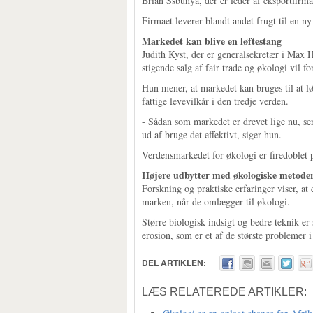
Brian Ssbunya, der er leder af eksportfirm
Firmaet leverer blandt andet frugt til en n
Markedet kan blive en løftestang
Judith Kyst, der er generalsekretær i Max
stigende salg af fair trade og økologi vil f
Hun mener, at markedet kan bruges til at l
fattige levevilkår i den tredje verden.
- Sådan som markedet er drevet lige nu, se
ud af bruge det effektivt, siger hun.
Verdensmarkedet for økologi er firedoblet på
Højere udbytter med økologiske metode
Forskning og praktiske erfaringer viser, at 
marken, når de omlægger til økologi.
Større biologisk indsigt og bedre teknik er
erosion, som er et af de største problemer i
DEL ARTIKLEN:
LÆS RELATEREDE ARTIKLER: