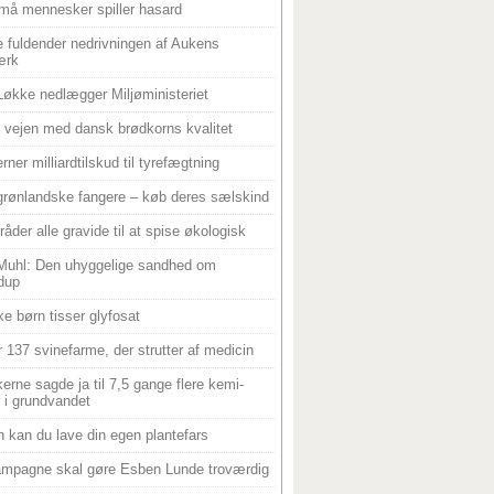
må mennesker spiller hasard
 fuldender nedrivningen af Aukens
ærk
Løkke nedlægger Miljøministeriet
 i vejen med dansk brødkorns kvalitet
rner milliardtilskud til tyrefægtning
grønlandske fangere – køb deres sælskind
råder alle gravide til at spise økologisk
Muhl: Den uhyggelige sandhed om
dup
e børn tisser glyfosat
r 137 svinefarme, der strutter af medicin
ikerne sagde ja til 7,5 gange flere kemi-
r i grundvandet
 kan du lave din egen plantefars
mpagne skal gøre Esben Lunde troværdig