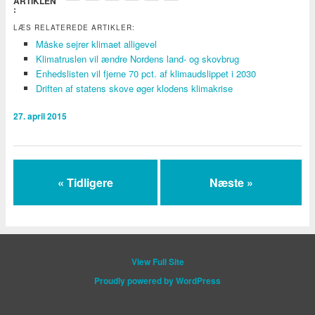
ARTIKLEN
:
LÆS RELATEREDE ARTIKLER:
Måske sejrer klimaet alligevel
Klimatruslen vil ændre Nordens land- og skovbrug
Enhedslisten vil fjerne 70 pct. af klimaudslippet i 2030
Driften af statens skove øger klodens klimakrise
27. april 2015
« Tidligere
Næste »
View Full Site
Proudly powered by WordPress