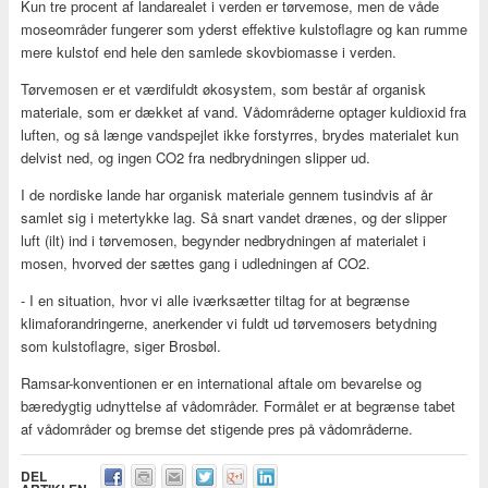
Kun tre procent af landarealet i verden er tørvemose, men de våde
moseområder fungerer som yderst effektive kulstoflagre og kan rumme
mere kulstof end hele den samlede skovbiomasse i verden.
Tørvemosen er et værdifuldt økosystem, som består af organisk
materiale, som er dækket af vand. Vådområderne optager kuldioxid fra
luften, og så længe vandspejlet ikke forstyrres, brydes materialet kun
delvist ned, og ingen CO2 fra nedbrydningen slipper ud.
I de nordiske lande har organisk materiale gennem tusindvis af år
samlet sig i metertykke lag. Så snart vandet drænes, og der slipper
luft (ilt) ind i tørvemosen, begynder nedbrydningen af materialet i
mosen, hvorved der sættes gang i udledningen af CO2.
- I en situation, hvor vi alle iværksætter tiltag for at begrænse
klimaforandringerne, anerkender vi fuldt ud tørvemosers betydning
som kulstoflagre, siger Brosbøl.
Ramsar-konventionen er en international aftale om bevarelse og
bæredygtig udnyttelse af vådområder. Formålet er at begrænse tabet
af vådområder og bremse det stigende pres på vådområderne.
DEL