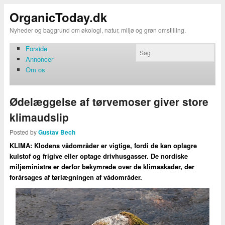
OrganicToday.dk
Nyheder og baggrund om økologi, natur, miljø og grøn omstilling.
Forside
Annoncer
Om os
Ødelæggelse af tørvemoser giver store
klimaudslip
Posted by
Gustav Bech
KLIMA: Klodens vådområder er vigtige, fordi de kan oplagre
kulstof og frigive eller optage drivhusgasser. De nordiske
miljøministre er derfor bekymrede over de klimaskader, der
forårsages af tørlægningen af vådområder.