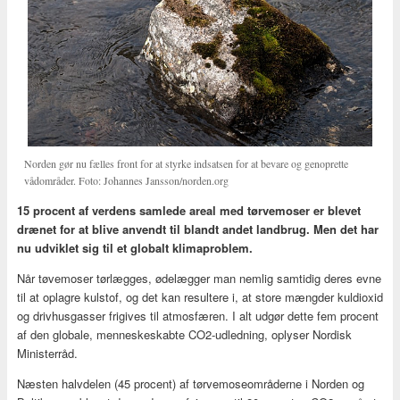
Norden gør nu fælles front for at styrke indsatsen for at bevare og genoprette
vådområder. Foto: Johannes Jansson/norden.org
15 procent af verdens samlede areal med tørvemoser er blevet
drænet for at blive anvendt til blandt andet landbrug. Men det har
nu udviklet sig til et globalt klimaproblem.
Når tøvemoser tørlægges, ødelægger man nemlig samtidig deres evne
til at oplagre kulstof, og det kan resultere i, at store mængder kuldioxid
og drivhusgasser frigives til atmosfæren. I alt udgør dette fem procent
af den globale, menneskeskabte CO2-udledning, oplyser Nordisk
Ministerråd.
Næsten halvdelen (45 procent) af tørvemoseområderne i Norden og