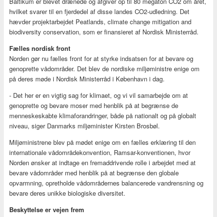
Baltikum er blevet drænede og afgiver op til 80 megaton CO2 om året,
hvilket svarer til en fjerdedel af disse landes CO2-udledning. Det
hævder projektarbejdet Peatlands, climate change mitigation and
biodiversity conservation, som er finansieret af Nordisk Ministerråd.
Fælles nordisk front
Norden gør nu fælles front for at styrke indsatsen for at bevare og
genoprette vådområder. Det blev de nordiske miljøministre enige om
på deres møde i Nordisk Ministerråd i København i dag.
- Det her er en vigtig sag for klimaet, og vi vil samarbejde om at
genoprette og bevare moser med henblik på at begrænse de
menneskeskabte klimaforandringer, både på nationalt og på globalt
niveau, siger Danmarks miljøminister Kirsten Brosbøl.
Miljøministrene blev på mødet enige om en fælles erklæring til den
internationale vådområdekonvention, Ramsar-konventionen, hvor
Norden ønsker at indtage en fremaddrivende rolle i arbejdet med at
bevare vådområder med henblik på at begrænse den globale
opvarmning, opretholde vådområdernes balancerede vandrensning og
bevare deres unikke biologiske diversitet.
Beskyttelse er vejen frem