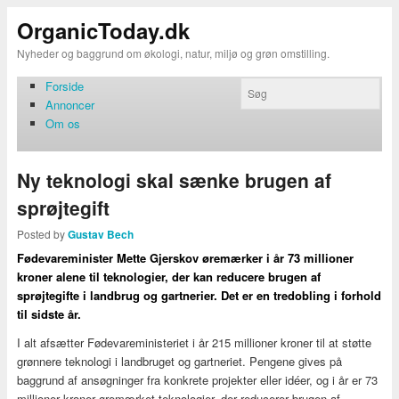
OrganicToday.dk
Nyheder og baggrund om økologi, natur, miljø og grøn omstilling.
Forside
Annoncer
Om os
Ny teknologi skal sænke brugen af
sprøjtegift
Posted by
Gustav Bech
Fødevareminister Mette Gjerskov øremærker i år 73 millioner
kroner alene til teknologier, der kan reducere brugen af
sprøjtegifte i landbrug og gartnerier. Det er en tredobling i forhold
til sidste år.
I alt afsætter Fødevareministeriet i år 215 millioner kroner til at støtte
grønnere teknologi i landbruget og gartneriet. Pengene gives på
baggrund af ansøgninger fra konkrete projekter eller idéer, og i år er 73
millioner kroner øremærket teknologier, der reducerer brugen af