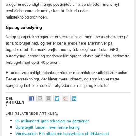
bruger unødvendigt mange pesticider, vil blive skrottet, mens nyt
pesticidbesparende udstyr kan få tilskud under
miljøteknologiordningen.
Gps og autostyring
Netop sprøjteteknologien er et væsentligt område i bestræbelserne på
at få forbruget ned, og her er der allerede flere alternativer på
tegnebrættet. En marksprøjte med ny teknologi som f.eks. GPS,
autostyring, sensor og stedspecifikt sprøjteudstyr kan f.eks. nedsætte
forbruget med op til 40 procent.
Et andet væsentligt indsatsområde er mekanisk ukrudtsbekæmpelse.
Det er en teknologi, der bliver mere udbredt, og som kan erstatte
sprøjtning helt eller delvist i afgrøder som majs og kartofler.
DEL
ARTIKLEN
:
LÆS RELATEREDE ARTIKLER:
25 millioner til grøn teknologi på gartnerier
Sprøjtegift fundet i hver femte boring
Vandværker: Fin aftale om beskyttelse af drikkevand