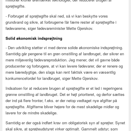
sprøjtegifte.
- Forbruget af sprøjtegifte skal ned, så vi kan beskytte vores
grundvand og sikre, at forbrugerne får færre rester af sprøjtegifte i
fødevarerne, siger fødevareminister Mette Gjerskov.
Solid økonomisk indsprøjtning
- Den udvikling støtter vi med denne solide økonomiske indsprøjtning.
Samtidig går pengene til en grøn omstilling af landbruget, der sikrer en
mere miljøvenlig fødevareproduktion. Jeg mener, det vil gavne både
producenter og forbrugere, at vi kan levere fødevarer, der er renere og
mere bæredygtige, den slags kan rent faktisk være en væsentlig
konkurrencefordel for landbruget, siger Mette Gjerskov.
Indsatsen for at reducere brugen af sprøjtegifte er et led i regeringens
grønne omstilling af landbruget. Det er højt prioriteret, og derfor sættes
der ind på flere fronter, f.eks. er der netop vedtaget nye afgifter på
sprøjtegifte. Afgifterne bliver højere for de mest skadelige midler og
lavere for de mindre skadelige.
Samtidig er der også indført krav om obligatorisk syn af sprøjter. Synet
skal sikre, at sprøjteudstyret virker optimalt. Gammelt udstyr, som