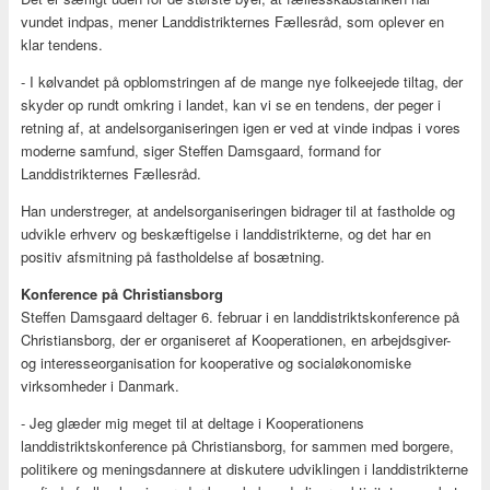
vundet indpas, mener Landdistrikternes Fællesråd, som oplever en
klar tendens.
- I kølvandet på opblomstringen af de mange nye folkeejede tiltag, der
skyder op rundt omkring i landet, kan vi se en tendens, der peger i
retning af, at andelsorganiseringen igen er ved at vinde indpas i vores
moderne samfund, siger Steffen Damsgaard, formand for
Landdistrikternes Fællesråd.
Han understreger, at andelsorganiseringen bidrager til at fastholde og
udvikle erhverv og beskæftigelse i landdistrikterne, og det har en
positiv afsmitning på fastholdelse af bosætning.
Konference på Christiansborg
Steffen Damsgaard deltager 6. februar i en landdistriktskonference på
Christiansborg, der er organiseret af Kooperationen, en arbejdsgiver-
og interesseorganisation for kooperative og socialøkonomiske
virksomheder i Danmark.
- Jeg glæder mig meget til at deltage i Kooperationens
landdistriktskonference på Christiansborg, for sammen med borgere,
politikere og meningsdannere at diskutere udviklingen i landdistrikterne