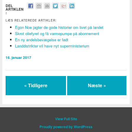
DEL
ARTIKLEN
:
LÆS RELATEREDE ARTIKLER:
Egon Noe jagter de gode historier om livet på landet
Skrot oliefyret og få varmepumpe på abonnement
En ny andelsbevægelse er født
Landdistrikter vil have nyt superministerium
16. januar 2017
« Tidligere
Næste »
View Full Site
Proudly powered by WordPress