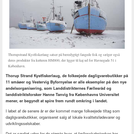
Thorupstrand Kystfiskerlaug satser på bæredygtigt fangede fisk og sælger også
deres produkter fra kutteren HM800, der ligger til kaj ud for Havnegade 51 i
København.
Thorup Strand Kystfiskerlaug, de folkeejede dagligvarebutikker på
11 småøer og Vestervig Byfornyelse er alle eksempler på den nye
andelsorganisering, som Landdistrikternes Fællesråd og
landdistriktsforsker Hanne Tanvig fra Københavns Universitet
mener, er begyndt at spire frem rundt omkring i landet.
I løbet af de senere år er der kommet mange folkeejede tiltag som
dagligvarebutikker, organiseret salg af lokale kvalitetsfødevarer og
udviklingsselskaber.
Det er særligt uden for de største byer, at fællesskabstanken har