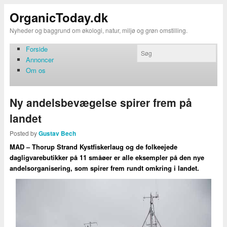
OrganicToday.dk
Nyheder og baggrund om økologi, natur, miljø og grøn omstilling.
Forside
Annoncer
Om os
Ny andelsbevægelse spirer frem på
landet
Posted by
Gustav Bech
MAD – Thorup Strand Kystfiskerlaug og de folkeejede
dagligvarebutikker på 11 småøer er alle eksempler på den nye
andelsorganisering, som spirer frem rundt omkring i landet.