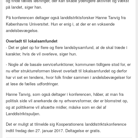
og finde fælles løsninger, der kan skabe yderligere aktivitet og vækst
på landet, siger han.
På konferencen deltager også landdistriktsforsker Hanne Tanvig fra
Københavns Universitet. Hun er enig i, at der er en voksende
andelsbevægelse.
Overladt til lokalsamfundet
- Det er gået op for flere og flere landsbysamfund, at de skal træde i
karakter, hvis de vil overleve, siger hun.
- Nogle af de basale servicefunktioner, kommunen tidligere stod for, er
nu efter strukturreformen blevet overladt til lokalsamfundet og derfor
har vi set en tendens, hvor folk finder sammen i andelsbevægelser for
at løse de fælles udfordringer.
Hanne Tanvig, som også deltager i konferencen, håber, at man fra
politisk side vil anerkende de ny erhvervsformer, der er blomstret op,
og at politikerne vil afsætte midler, måske som en del af
Landdistriktspuljen.
Det er muligt at tilmelde sig Kooperationens landdistriktskonference
indtil fredag den 27. januar 2017. Deltagelse er gratis.