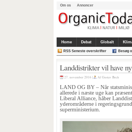
Om os
Annoncer
Home
Debat
Globalt
Klim
RSS Seneste overskrifter
Besøg o
Landdistrikter vil have n
27. november 2016 |
Af
Gustav Bech
LAND OG BY – Når statsminist
allerede i næste uge kan præsen
Liberal Alliance, håber Landdist
yderområderne i regeringsgrundla
superministerium.