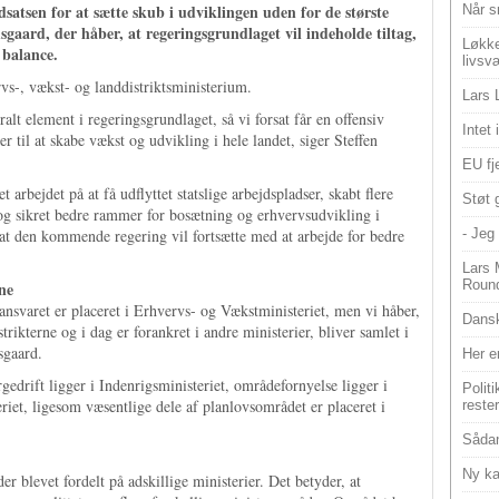
dsatsen for at sætte skub i udviklingen uden for de største
Når s
gaard, der håber, at regeringsgrundlaget vil indeholde tiltag,
Løkke
 balance.
livsv
rvs-, vækst- og landdistriktsministerium.
Lars 
tralt element i regeringsgrundlaget, så vi forsat får en offensiv
Intet
er til at skabe vækst og udvikling i hele landet, siger Steffen
EU fje
arbejdet på at få udflyttet statslige arbejdspladser, skabt flere
Støt 
 og sikret bedre rammer for bosætning og erhvervsudvikling i
 at den kommende regering vil fortsætte med at arbejde for bedre
- Jeg 
Lars 
Roun
ne
sansvaret er placeret i Erhvervs- og Vækstministeriet, men vi håber,
Dansk
rikterne og i dag er forankret i andre ministerier, bliver samlet i
sgaard.
Her e
rgedrift ligger i Indenrigsministeriet, områdefornyelse ligger i
Polit
iet, ligesom væsentlige dele af planlovsområdet er placeret i
reste
Sådan
Ny ka
r blevet fordelt på adskillige ministerier. Det betyder, at