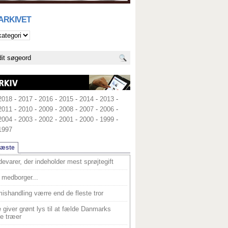
 ARKIVET
2018
-
2017
-
2016
-
2015
-
2014
-
2013
-
2011
-
2010
-
2009
-
2008
-
2007
-
2006
-
2004
-
2003
-
2002
-
2001
-
2000
-
1999
-
1997
læste
devarer, der indeholder mest sprøjtegift
medborger...
ishandling værre end de fleste tror
 giver grønt lys til at fælde Danmarks
e træer