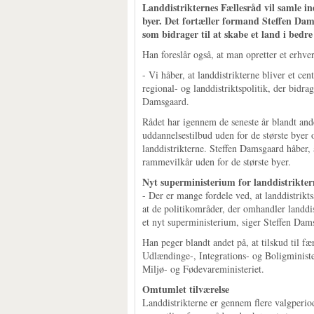
Landdistrikternes Fællesråd vil samle in
byer. Det fortæller formand Steffen Dams
som bidrager til at skabe et land i bedre
Han foreslår også, at man opretter et erhve
- Vi håber, at landdistrikterne bliver et cen
regional- og landdistriktspolitik, der bidrag
Damsgaard.
Rådet har igennem de seneste år blandt andet 
uddannelsestilbud uden for de største byer
landdistrikterne. Steffen Damsgaard håber,
rammevilkår uden for de største byer.
Nyt superministerium for landdistrikter
- Der er mange fordele ved, at landdistrikt
at de politikområder, der omhandler landdist
et nyt superministerium, siger Steffen Dam
Han peger blandt andet på, at tilskud til fæ
Udlændinge-, Integrations- og Boligminister
Miljø- og Fødevareministeriet.
Omtumlet tilværelse
Landdistrikterne er gennem flere valgperiode