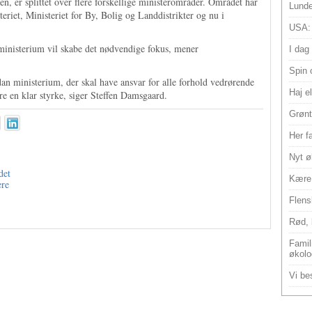
, er splittet over flere forskellige ministerområder. Området har
Lunde
eriet, Ministeriet for By, Bolig og Landdistrikter og nu i
USA:
sministerium vil skabe det nødvendige fokus, mener
I dag
Spin 
ådan ministerium, der skal have ansvar for alle forhold vedrørende
Haj e
ære en klar styrke, siger Steffen Damsgaard.
Grønt
Her f
Nyt ø
det
Kære 
ere
Flens
Rød, 
Famili
økolo
Vi bes