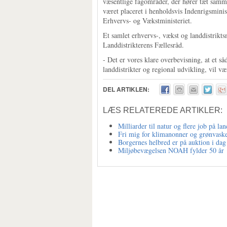
væsentlige fagområder, der hører tæt sammen
været placeret i henholdsvis Indenrigsminist
Erhvervs- og Vækstministeriet.
Et samlet erhvervs-, vækst og landdistrikt
Landdistrikterens Fællesråd.
- Det er vores klare overbevisning, at et s
landdistrikter og regional udvikling, vil v
DEL ARTIKLEN:
LÆS RELATEREDE ARTIKLER:
Milliarder til natur og flere job på lan
Fri mig for klimanonner og grønvask
Borgernes helbred er på auktion i dag
Miljøbevægelsen NOAH fylder 50 år