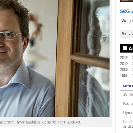
SØG I
2019
-
2012
-
2005
-
1998
-
Mest 
10 fø
Kære 
Dyrem
sterium, hvor landdistrikterne bliver tilgodeset.
Lunde
ældst