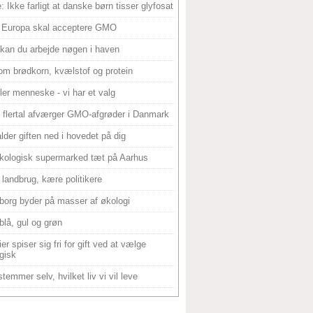
: Ikke farligt at danske børn tisser glyfosat
 Europa skal acceptere GMO
 kan du arbejde nøgen i haven
om brødkorn, kvælstof og protein
ller menneske - vi har et valg
 flertal afværger GMO-afgrøder i Danmark
alder giften ned i hovedet på dig
kologisk supermarked tæt på Aarhus
landbrug, kære politikere
borg byder på masser af økologi
blå, gul og grøn
er spiser sig fri for gift ved at vælge
gisk
temmer selv, hvilket liv vi vil leve