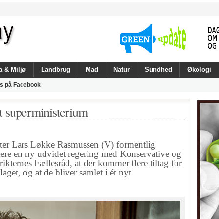
a & Miljø
Landbrug
Mad
Natur
Sundhed
Økologi
s på Facebook
yt superministerium
er Lars Løkke Rasmussen (V) formentlig
tere en ny udvidet regering med Konservative og
rikternes Fællesråd, at der kommer flere tiltag for
get, og at de bliver samlet i ét nyt