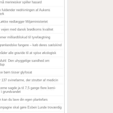
må mennesker spiller hasard
 fuldender nedrivningen af Aukens
ærk
Løkke nedlægger Miljøministeriet
 i vejen med dansk brødkorns kvalitet
rner milliardtilskud til tyrefægtning
grønlandske fangere – køb deres sælskind
råder alle gravide til at spise økologisk
Muhl: Den uhyggelige sandhed om
dup
e børn tisser glyfosat
r 137 svinefarme, der strutter af medicin
ikerne sagde ja til 7,5 gange flere kemi-
r i grundvandet
 kan du lave din egen plantefars
mpagne skal gøre Esben Lunde troværdig