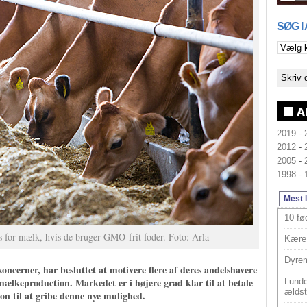
SØG I
2019
-
2012
-
2005
-
1998
-
Mest 
10 fø
s for mælk, hvis de bruger GMO-frit foder. Foto: Arla
Kære 
Dyrem
koncerner, har besluttet at motivere flere af deres andelshavere
 mælkeproduction. Markedet er i højere grad klar til at betale
Lunde
ældst
ion til at gribe denne nye mulighed.