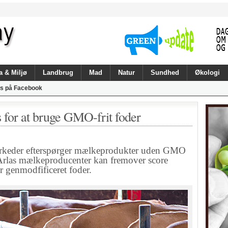
a & Miljø
Landbrug
Mad
Natur
Sundhed
Økologi
s på Facebook
 for at bruge GMO-frit foder
eder efterspørger mælkeprodukter uden GMO
ra. Arlas mælkeproducenter kan fremover score
 genmodfificeret foder.