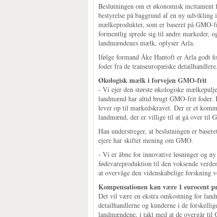
Beslutningen om et økonomisk incitament fo
bestyrelse på baggrund af en ny udvikling i
mælkeprodukter, som er baseret på GMO-frit 
formentlig sprede sig til andre markeder, o
landmændenes mælk, oplyser Arla.
Ifølge formand Åke Hantoft er Arla godt f
foder fra de transeuropæiske detailhandlere
Økologisk mælk i forvejen GMO-frit
- Vi ejer den største økologiske mælkepulj
landmænd har altid brugt GMO-frit foder. D
lever op til markedskravet. Der er et komme
landmænd, der er villige til at gå over til
Han understreger, at beslutningen er basere
ejere har skiftet mening om GMO.
- Vi er åbne for innovative løsninger og n
fødevareproduktion til den voksende verde
at overvåge den videnskabelige forskning
Kompensationen kan være 1 eurocent p
Det vil være en ekstra omkostning for lan
detailhandlerne og kunderne i de forskellige
landmændene, i takt med at de overgår til 