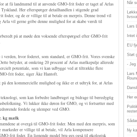
Når s
r at få landmænd til at anvende GMO-frit foder er taget af Arlas
 Tyskland. Her efterspørger detailhandlen i stigende grad
Løkke
foder, og de er villige til at betale en merpris. Denne trend vil
livsv
g Arla vil gerne gribe denne mulighed for at skabe værdi til
Lars 
orberedt på at møde den voksende efterspørgsel efter GMO-frit
Intet
.
EU fje
Støt 
e i verden, hvor foderet, som standard, er GMO-frit. Vores svenske
ette betyder, at omkring 20 procent af Arlas mælkepulje allerede
- Jeg 
rcielt potentiale, som vi kan udbygge ved at tiltrække flere
 GMO-frit foder, siger Åke Hantoft.
Lars 
Roun
t på den kommercielle mulighed og ikke er et udtryk for, at Arlas
Dansk
y teknologi, som kan forbedre landbruget og bidrage til bæredygtig
Her e
nsbefolkning. Vi lukker ikke døren for GMO, og vi fortsætter med
Polit
 vedrørende fordele og ulemper ved GMO.
reste
r. kg mælk
Sådan
dmændene at overgå til GMO-frit foder. Men med den merpris, som
 markeder er villige til at betale, vil Arla kompensere
Ny ka
GMO-frit foder. En lignende model bru-ges også til økologisk