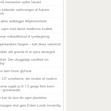
må mennesker spiller hasard
 fuldender nedrivningen af Aukens
ærk
Løkke nedlægger Miljøministeriet
 i vejen med dansk brødkorns kvalitet
rner milliardtilskud til tyrefægtning
grønlandske fangere – køb deres sælskind
råder alle gravide til at spise økologisk
Muhl: Den uhyggelige sandhed om
dup
e børn tisser glyfosat
r 137 svinefarme, der strutter af medicin
ikerne sagde ja til 7,5 gange flere kemi-
r i grundvandet
 kan du lave din egen plantefars
mpagne skal gøre Esben Lunde troværdig