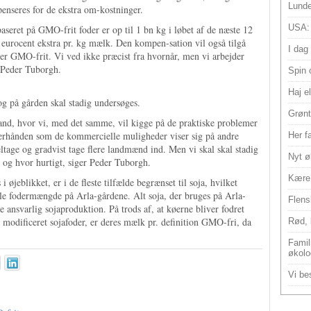
Lunde
nseres for de ekstra om-kostninger.
USA:
seret på GMO-frit foder er op til 1 bn kg i løbet af de næste 12
1 eurocent ekstra pr. kg mælk. Den kompen-sation vil også tilgå
I dag
er GMO-frit. Vi ved ikke præcist fra hvornår, men vi arbejder
O Peder Tuborgh.
Spin 
Haj e
g på gården skal stadig undersøges.
Grønt
and, hvor vi, med det samme, vil kigge på de praktiske problemer
fterhånden som de kommercielle muligheder viser sig på andre
Her f
eltage og gradvist tage flere landmænd ind. Men vi skal skal stadig
Nyt ø
 og hvor hurtigt, siger Peder Tuborgh.
Kære 
 øjeblikket, er i de fleste tilfælde begrænset til soja, hvilket
le fodermængde på Arla-gårdene. Alt soja, der bruges på Arla-
Flens
te ansvarlig sojaproduktion. På trods af, at køerne bliver fodret
modificeret sojafoder, er deres mælk pr. definition GMO-fri, da
Rød, 
Famili
økolo
Vi bes