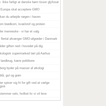
: Ikke farligt at danske børn tisser glyfosat
 Europa skal acceptere GMO
 kan du arbejde nøgen i haven
om brødkorn, kvælstof og protein
ller menneske - vi har et valg
 flertal afværger GMO-afgrøder i Danmark
alder giften ned i hovedet på dig
kologisk supermarked tæt på Aarhus
landbrug, kære politikere
borg byder på masser af økologi
blå, gul og grøn
er spiser sig fri for gift ved at vælge
gisk
temmer selv, hvilket liv vi vil leve