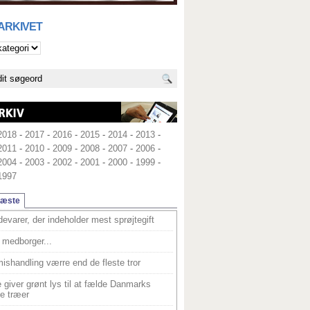
 ARKIVET
2018
-
2017
-
2016
-
2015
-
2014
-
2013
-
2011
-
2010
-
2009
-
2008
-
2007
-
2006
-
2004
-
2003
-
2002
-
2001
-
2000
-
1999
-
1997
læste
devarer, der indeholder mest sprøjtegift
medborger...
ishandling værre end de fleste tror
 giver grønt lys til at fælde Danmarks
e træer