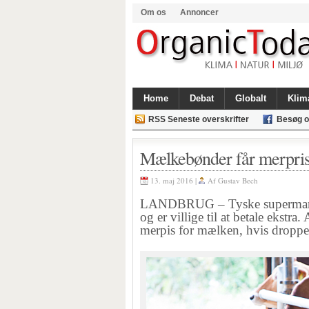
Om os
Annoncer
Home
Debat
Globalt
Klim
RSS Seneste overskrifter
Besøg o
Mælkebønder får merpris
13. maj 2016 |
Af
Gustav Bech
LANDBRUG – Tyske supermark
og er villige til at betale ekst
merpis for mælken, hvis dropper