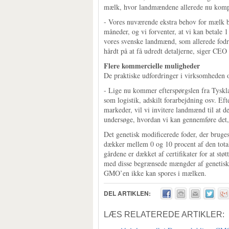
mælk, hvor landmændene allerede nu kompe
- Vores nuværende ekstra behov for mælk ba
måneder, og vi forventer, at vi kan betale 
vores svenske landmænd, som allerede fodr
hårdt på at få udredt detaljerne, siger CE
Flere kommercielle muligheder
De praktiske udfordringer i virksomheden o
- Lige nu kommer efterspørgslen fra Tyskl
som logistik, adskilt forarbejdning osv. E
markeder, vil vi invitere landmænd til at d
undersøge, hvordan vi kan gennemføre det,
Det genetisk modificerede foder, der bruges i
dækker mellem 0 og 10 procent af den tota
gårdene er dækket af certifikater for at støt
med disse begrænsede mængder af genetisk 
GMO’en ikke kan spores i mælken.
DEL ARTIKLEN:
LÆS RELATEREDE ARTIKLER: