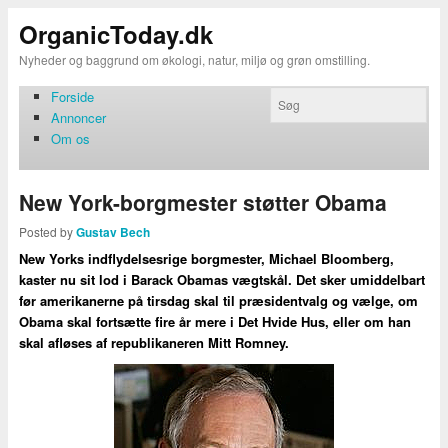
OrganicToday.dk
Nyheder og baggrund om økologi, natur, miljø og grøn omstilling.
Forside
Annoncer
Om os
New York-borgmester støtter Obama
Posted by
Gustav Bech
New Yorks indflydelsesrige borgmester, Michael Bloomberg,
kaster nu sit lod i Barack Obamas vægtskål. Det sker umiddelbart
før amerikanerne på tirsdag skal til præsidentvalg og vælge, om
Obama skal fortsætte fire år mere i Det Hvide Hus, eller om han
skal afløses af republikaneren Mitt Romney.