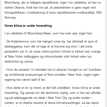
Bloomberg, der er tidligere republikaner, siger i en udtalelse, at han nu
støtter Obama, fordi han tror på, at præsidenten vi gøre noget ved
klimapolitikken i modsætning til hans republikanske modkandidat, Mitt
Romney.
Vores klima er under forandring
I en udtalelse til Bloomberg News, som han selv ejer, siger han:
- De flodstrømme, som har hærget vores by, har efterladt et spor af
ødelæggelse, som det vil tage år at komme sig over. I det korte
perspektiv ser vi, at vores metro-system fortsat er lukket ned, mange
af New Yorks indbyggere og virksomheder står fortsat uden lys,
elektricitet og varme.
- Over de seneste 14 måneder har to orkaner tvunget os ud i kostbare
og omfattende evakueringer af flere områder i New York, noget ingen
regering har været nødt til før.
- Hvis dette er en ny trend, er det helt uholdbart. Vores klima er under
forandring. Og uanset om det ekstreme vejrlig, som vi har set udfolde
sig på ødelæggende vis både i New York City og andre steder i
verden, er et direkte resultat af disse klimaforandringer, så bør alene