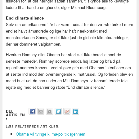
risikoen for, at det hænger sådan sammen, tilskynde alle folkevalgte
ledere til at handle omgående, siger Michael Bloomberg.
End climate silence
Selv om amerikanerne i år har været udsat for den værste tørke i mere
end et halvt århundrede og lige har haft nærkontakt med
monsterorkanen Sandy, er det ikke just de globale klimaforandringer,
der har domineret valgkampen.
Hverken Romney eller Obama har stort set ikke berørt emnet de
seneste måneder. Romney scorede endda høj latter og bifald på
republikanernes konvent ved at gøre grin med Obamas intentioner om
at sætte ind mod den overhængende klimatrussel. Og forleden blev en
mand buet ud, da han under en Mitt Romneys tv-transmitterede tale
rejste sig med et banner og råbte “End climate silence.”
DEL
ARTIKLEN
:
LÆS RELATEREDE ARTIKLER:
Obama vil tvinge klima-politik igennem