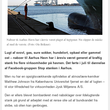
Naboer til Aarhus Havn har i årevis været plaget af lugtgener. Nu slipper de måske
af med de værste. (Foto: Ole Brikner)
Lugt af svovl, gas, sure sokker, hundelort, opkast eller gammel
ost – naboer til Aarhus Havn har i årevis været generet af kraftig
stank fra flere virksomheder på havnen. Det førte i juli til dannelse
af Facebook-gruppen Stop stanken i Aarhus.
Men nu har en opsigtsvækkende opfindelse af atmosfære-kemiker
Matthew Johnson fra Københavns Universitet fjernet en del af lugten –
til stor tilfredshed for virksomheden Jysk Miljørens A/S.
Den er ellers blevet bombarderet med naboklager over ildelugtende
stank på grund af arbejdet med at rense olie ud af bundvandet fra
skibe, så olien kan genbruges.