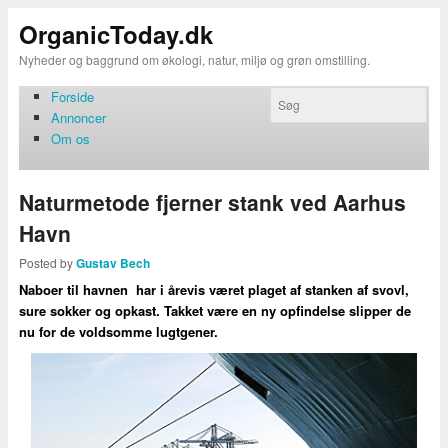
OrganicToday.dk
Nyheder og baggrund om økologi, natur, miljø og grøn omstilling.
Forside
Annoncer
Om os
Naturmetode fjerner stank ved Aarhus
Havn
Posted by
Gustav Bech
Naboer til havnen har i årevis været plaget af stanken af svovl,
sure sokker og opkast. Takket være en ny opfindelse slipper de
nu for de voldsomme lugtgener.