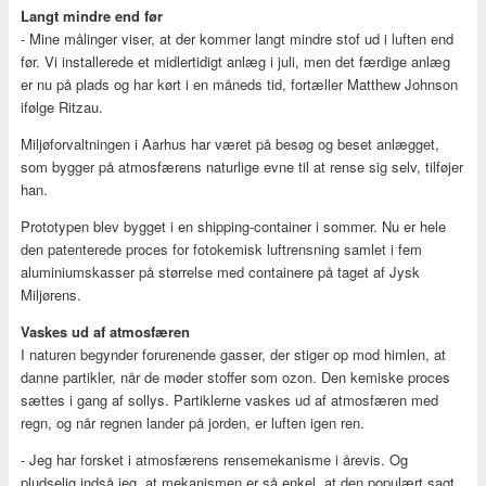
Langt mindre end før
- Mine målinger viser, at der kommer langt mindre stof ud i luften end
før. Vi installerede et midlertidigt anlæg i juli, men det færdige anlæg
er nu på plads og har kørt i en måneds tid, fortæller Matthew Johnson
ifølge Ritzau.
Miljøforvaltningen i Aarhus har været på besøg og beset anlægget,
som bygger på atmosfærens naturlige evne til at rense sig selv, tilføjer
han.
Prototypen blev bygget i en shipping-container i sommer. Nu er hele
den patenterede proces for fotokemisk luftrensning samlet i fem
aluminiumskasser på størrelse med containere på taget af Jysk
Miljørens.
Vaskes ud af atmosfæren
I naturen begynder forurenende gasser, der stiger op mod himlen, at
danne partikler, når de møder stoffer som ozon. Den kemiske proces
sættes i gang af sollys. Partiklerne vaskes ud af atmosfæren med
regn, og når regnen lander på jorden, er luften igen ren.
- Jeg har forsket i atmosfærens rensemekanisme i årevis. Og
pludselig indså jeg, at mekanismen er så enkel, at den populært sagt