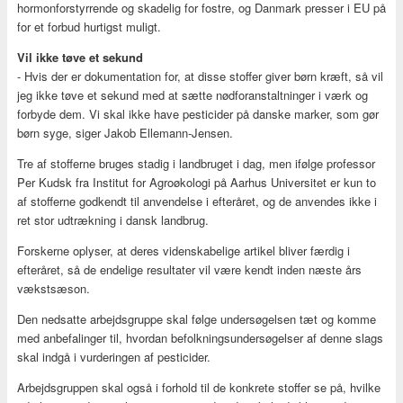
hormonforstyrrende og skadelig for fostre, og Danmark presser i EU på
for et forbud hurtigst muligt.
Vil ikke tøve et sekund
- Hvis der er dokumentation for, at disse stoffer giver børn kræft, så vil
jeg ikke tøve et sekund med at sætte nødforanstaltninger i værk og
forbyde dem. Vi skal ikke have pesticider på danske marker, som gør
børn syge, siger Jakob Ellemann-Jensen.
Tre af stofferne bruges stadig i landbruget i dag, men ifølge professor
Per Kudsk fra Institut for Agroøkologi på Aarhus Universitet er kun to
af stofferne godkendt til anvendelse i efteråret, og de anvendes ikke i
ret stor udtrækning i dansk landbrug.
Forskerne oplyser, at deres videnskabelige artikel bliver færdig i
efteråret, så de endelige resultater vil være kendt inden næste års
vækstsæson.
Den nedsatte arbejdsgruppe skal følge undersøgelsen tæt og komme
med anbefalinger til, hvordan befolkningsundersøgelser af denne slags
skal indgå i vurderingen af pesticider.
Arbejdsgruppen skal også i forhold til de konkrete stoffer se på, hvilke