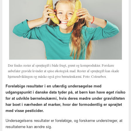
Der findes rester af sprøjtegift i både frugt, grønt og kornprodukter. Forskere
anbefaler gravide kvinder at spise økologisk mad. Rester af sprøjtegift kan skade
hjerneudviklingen og måske også give børneleukæmi. Foto: Colourbox
Foreløbige resultater i en ufærdig undersøgelse med
udgangspunkt i danske data tyder på, at børn kan have øget risiko
for at udvikle børneleukæmi, hvis deres mødre under graviditeten
har boet i nærheden af marker, hvor der formodentlig er sprøjtet
med visse pesticider.
Undersøgelsens resultater er foreløbige, og forskerne understreger, at
resultaterne kan ændre sig.