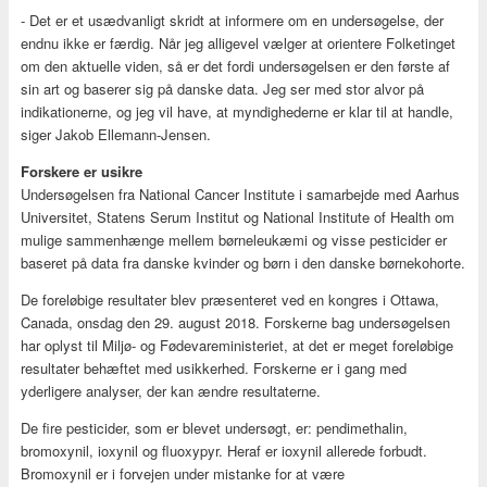
- Det er et usædvanligt skridt at informere om en undersøgelse, der
endnu ikke er færdig. Når jeg alligevel vælger at orientere Folketinget
om den aktuelle viden, så er det fordi undersøgelsen er den første af
sin art og baserer sig på danske data. Jeg ser med stor alvor på
indikationerne, og jeg vil have, at myndighederne er klar til at handle,
siger Jakob Ellemann-Jensen.
Forskere er usikre
Undersøgelsen fra National Cancer Institute i samarbejde med Aarhus
Universitet, Statens Serum Institut og National Institute of Health om
mulige sammenhænge mellem børneleukæmi og visse pesticider er
baseret på data fra danske kvinder og børn i den danske børnekohorte.
De foreløbige resultater blev præsenteret ved en kongres i Ottawa,
Canada, onsdag den 29. august 2018. Forskerne bag undersøgelsen
har oplyst til Miljø- og Fødevareministeriet, at det er meget foreløbige
resultater behæftet med usikkerhed. Forskerne er i gang med
yderligere analyser, der kan ændre resultaterne.
De fire pesticider, som er blevet undersøgt, er: pendimethalin,
bromoxynil, ioxynil og fluoxypyr. Heraf er ioxynil allerede forbudt.
Bromoxynil er i forvejen under mistanke for at være