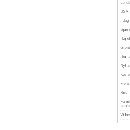
Lunde
USA:
I dag
Spin 
Haj e
Grønt
Her f
Nyt ø
Kære 
Flens
Rød, 
Famili
økolo
Vi bes