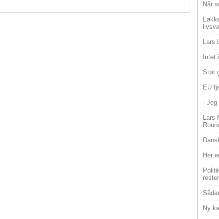
Når s
Løkke
livsv
Lars 
Intet
Støt 
EU fje
- Jeg 
Lars 
Roun
Dansk
Her e
Polit
reste
Sådan
Ny ka