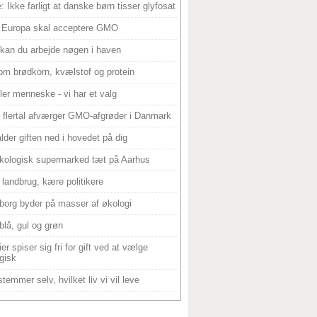
: Ikke farligt at danske børn tisser glyfosat
 Europa skal acceptere GMO
 kan du arbejde nøgen i haven
om brødkorn, kvælstof og protein
ller menneske - vi har et valg
 flertal afværger GMO-afgrøder i Danmark
alder giften ned i hovedet på dig
kologisk supermarked tæt på Aarhus
landbrug, kære politikere
borg byder på masser af økologi
blå, gul og grøn
er spiser sig fri for gift ved at vælge
gisk
temmer selv, hvilket liv vi vil leve