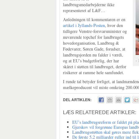
landbrugsmedarbejderne ikke
repræsenteret af L&F…
Anledningen til kommentaren er en
artikel i Jyllands-Posten
, hvor den
tidligere Venstre-forsvarsminister og
nuværende topchef for landbrugets
hovedorganisation, Landbrug &
Fødevarer, Søren Gade, forudser, at
landbrugsjorden nu falder i værdi,
- 
og at EU’s budgetforlig, der har
skåret i støtten til landbruget, derfor
risikerer at ramme hele samfundet.
I runde tal betyder forliget, at landmænde
mælkeproducent vil miste omkring 200.000 
DEL ARTIKLEN:
LÆS RELATEREDE ARTIKLER:
EU’s landbrugsreform er faldet på pla
Gjerskov vil forgrønne Europas land
Landbrugsstøtten skal gøres mere flek
De første 5,2 milliarder ruller ind ti