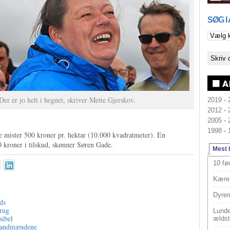
SØG I
Der er jo helt i hegnet, skriver Mette Gjerskov.
2019
-
2012
-
2005
-
1998
-
ne mister 500 kroner pr. hektar (10.000 kvadratmeter). En
kroner i tilskud, skønner Søren Gade.
Mest 
10 fø
Kære 
Dyrem
ds
brug
Lunde
sibel
ældst
l landmændene