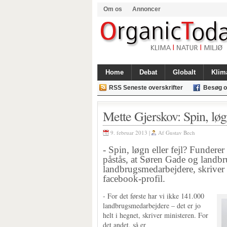
Om os
Annoncer
Home
Debat
Globalt
Klim
RSS Seneste overskrifter
Besøg o
Mette Gjerskov: Spin, løgn
9. februar 2013 |
Af
Gustav Bech
- Spin, løgn eller fejl? Funderer 
påstås, at Søren Gade og landb
landbrugsmedarbejdere, skriver 
facebook-profil.
- For det første har vi ikke 141.000
landbrugsmedarbejdere – det er jo
helt i hegnet, skriver ministeren. For
det andet, så er