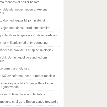
må mennesker spiller hasard
 fuldender nedrivningen af Aukens
ærk
Løkke nedlægger Miljøministeriet
 i vejen med dansk brødkorns kvalitet
grønlandske fangere – køb deres sælskind
rner milliardtilskud til tyrefægtning
råder alle gravide til at spise økologisk
Muhl: Den uhyggelige sandhed om
dup
e børn tisser glyfosat
r 137 svinefarme, der strutter af medicin
ikerne sagde ja til 7,5 gange flere kemi-
r i grundvandet
 kan du lave din egen plantefars
mpagne skal gøre Esben Lunde troværdig