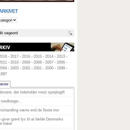
 ARKIVET
2018
-
2017
-
2016
-
2015
-
2014
-
2013
-
2011
-
2010
-
2009
-
2008
-
2007
-
2006
-
2004
-
2003
-
2002
-
2001
-
2000
-
1999
-
1997
læste
devarer, der indeholder mest sprøjtegift
medborger...
ishandling værre end de fleste tror
 giver grønt lys til at fælde Danmarks
e træer