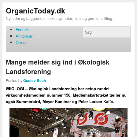
OrganicToday.dk
Nyheder og baggrund om økologi, natur, miljø og grøn omstilling.
Forside
Annoncer
Om os
Mange melder sig ind i Økologisk
Landsforening
Posted by
Gustav Bech
ØKOLOGI – Økologisk Landsforening har netop rundet
virksomhedsmedlem nummer 150. Medlemskartoteket tæller nu
også Summerbird, Meyer Kantiner og Peter Larsen Kaffe.