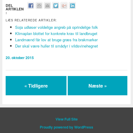
DEL
ARTIKLEN
:
LÆS RELATEREDE ARTIKLER:
Soja udløser voldelige angreb på oprindelige folk
Klimaplan blottet for konkrete krav til landbruget
Landmænd får lov at bruge græs fra brakmarker
Der skal være huller til smådyr i vildsvinehegnet
20. oktober 2015
« Tidligere
Næste »
View Full Site
Proudly powered by WordPress