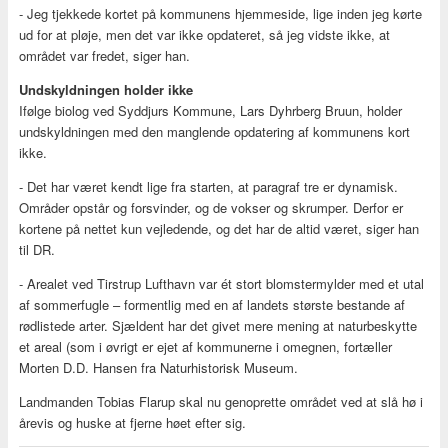
- Jeg tjekkede kortet på kommunens hjemmeside, lige inden jeg kørte
ud for at pløje, men det var ikke opdateret, så jeg vidste ikke, at
området var fredet, siger han.
Undskyldningen holder ikke
Ifølge biolog ved Syddjurs Kommune, Lars Dyhrberg Bruun, holder
undskyldningen med den manglende opdatering af kommunens kort
ikke.
- Det har været kendt lige fra starten, at paragraf tre er dynamisk.
Områder opstår og forsvinder, og de vokser og skrumper. Derfor er
kortene på nettet kun vejledende, og det har de altid været, siger han
til DR.
- Arealet ved Tirstrup Lufthavn var ét stort blomstermylder med et utal
af sommerfugle – formentlig med en af landets største bestande af
rødlistede arter. Sjældent har det givet mere mening at naturbeskytte
et areal (som i øvrigt er ejet af kommunerne i omegnen, fortæller
Morten D.D. Hansen fra Naturhistorisk Museum.
Landmanden Tobias Flarup skal nu genoprette området ved at slå hø i
årevis og huske at fjerne høet efter sig.