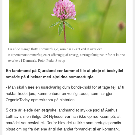
En af de mange flotte sommerfugle, som har svært ved at overleve.
Klitperlemorsommerfuglen er afhængig af artsrig, næringsfattig natur for at kunne
overleve i Danmark. Foto: Peder Størup
En landmand på Djursland »er kommet til« at pløje et beskyttet
område på ti hektar med sjældne sommerfugle.
- Man skal være en usædvanlig dum bondeknold for at tage fejl af ti
hektar fredet jord, kommenterer en venlig læser, som har gjort
OrganicToday opmærksom på historien.
Sidste år lejede den østjyske landmand et stykke jord af Aarhus
Lufthavn, men ifølge DR Nyheder var han ikke opmærksom på, at
området var beskyttet. Derfor blev det unikke sommerfugleparadis
pløjet om og fra det ene år til det andet forvandlet til en kornmark.