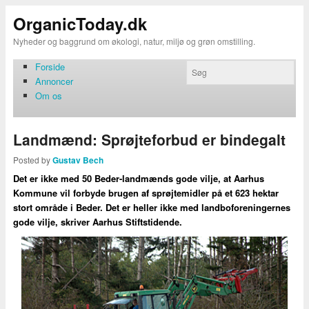
OrganicToday.dk
Nyheder og baggrund om økologi, natur, miljø og grøn omstilling.
Forside
Annoncer
Om os
Landmænd: Sprøjteforbud er bindegalt
Posted by
Gustav Bech
Det er ikke med 50 Beder-landmænds gode vilje, at Aarhus
Kommune vil forbyde brugen af sprøjtemidler på et 623 hektar
stort område i Beder. Det er heller ikke med landboforeningernes
gode vilje, skriver Aarhus Stiftstidende.