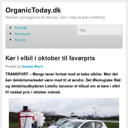
OrganicToday.dk
Nyheder og baggrund om økologi, natur, miljø og grøn omstilling.
Forside
Annoncer
Om os
Kør i elbil i oktober til favørpris
Posted by
Gustav Bech
TRANSPORT – Mange tøver fortsat med at købe elbiler. Men det
kan delebilsmarkedet være med til at ændre. Det Økologiske Råd
og delebilsudbyderen LetsGo lancerer et tilbud om at køre i elbil
til nedsat pris i oktober måned.