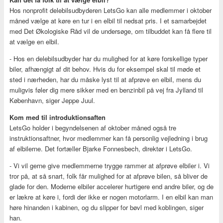
Hos nonprofit delebilsudbyderen LetsGo kan alle medlemmer i oktober
måned vælge at køre en tur i en elbil til nedsat pris. I et samarbejdet
med Det Økologiske Råd vil de undersøge, om tilbuddet kan få flere til
at vælge en elbil.
- Hos en delebilsudbyder har du mulighed for at køre forskellige typer
biler, afhængigt af dit behov. Hvis du for eksempel skal til møde et
sted i nærheden, har du måske lyst til at afprøve en elbil, mens du
muligvis føler dig mere sikker med en benzinbil på vej fra Jylland til
København, siger Jeppe Juul.
Kom med til introduktionsaften
LetsGo holder i begyndelsenen af oktober måned også tre
instruktionsaftner, hvor medlemmer kan få personlig vejledning i brug
af elbilerne. Det fortæller Bjarke Fonnesbech, direktør i LetsGo.
- Vi vil gerne give medlemmerne trygge rammer at afprøve elbiler i. Vi
tror på, at så snart, folk får mulighed for at afprøve bilen, så bliver de
glade for den. Moderne elbiler accelerer hurtigere end andre biler, og de
er lækre at køre i, fordi der ikke er nogen motorlarm. I en elbil kan man
høre hinanden i kabinen, og du slipper for bøvl med koblingen, siger
han.