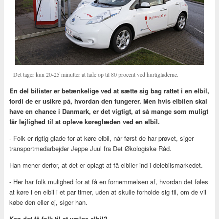
Det tager kun 20-25 minutter at lade op til 80 procent ved hurtigladerne.
En del bilister er betænkelige ved at sætte sig bag rattet i en elbil,
fordi de er usikre på, hvordan den fungerer. Men hvis elbilen skal
have en chance i Danmark, er det vigtigt, at så mange som muligt
får lejlighed til at opleve køreglæden ved en elbil.
- Folk er rigtig glade for at køre elbil, når først de har prøvet, siger
transportmedarbejder Jeppe Juul fra Det Økologiske Råd.
Han mener derfor, at det er oplagt at få elbiler ind i delebilsmarkedet.
- Her har folk mulighed for at få en fornemmelsen af, hvordan det føles
at køre i en elbil i et par timer, uden at skulle forholde sig til, om de vil
købe den eller ej, siger han.
Kan det få folk til at vælge elbil?