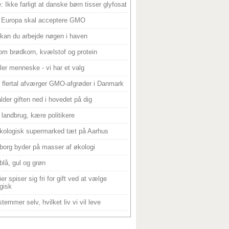
: Ikke farligt at danske børn tisser glyfosat
 Europa skal acceptere GMO
 kan du arbejde nøgen i haven
om brødkorn, kvælstof og protein
ller menneske - vi har et valg
 flertal afværger GMO-afgrøder i Danmark
alder giften ned i hovedet på dig
landbrug, kære politikere
kologisk supermarked tæt på Aarhus
borg byder på masser af økologi
blå, gul og grøn
er spiser sig fri for gift ved at vælge
gisk
temmer selv, hvilket liv vi vil leve