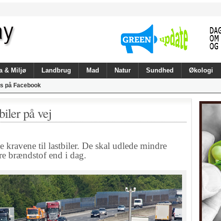
a & Miljø
Landbrug
Mad
Natur
Sundhed
Økologi
s på Facebook
biler på vej
avene til lastbiler. De skal udlede mindre
e brændstof end i dag.