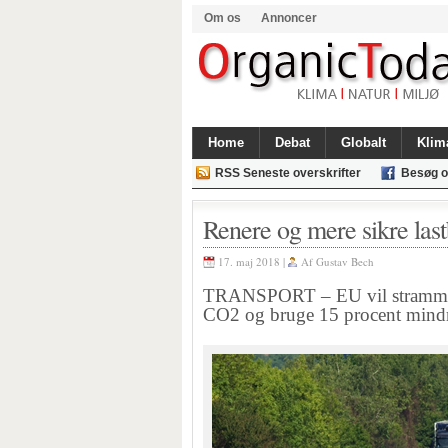
Om os
Annoncer
Home
Debat
Globalt
Klim
RSS Seneste overskrifter
Besøg o
Renere og mere sikre last
17. maj 2018 |
Af
Gustav Bech
TRANSPORT – EU vil stramme kr
CO2 og bruge 15 procent mindr