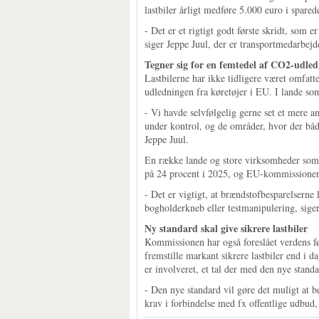
lastbiler årligt medføre 5.000 euro i sparede
- Det er et rigtigt godt første skridt, som 
siger Jeppe Juul, der er transportmedarbej
Tegner sig for en femtedel af CO2-udle
Lastbilerne har ikke tidligere været omfatt
udledningen fra køretøjer i EU. I lande so
- Vi havde selvfølgelig gerne set et mere a
under kontrol, og de områder, hvor der båd
Jeppe Juul.
En række lande og store virksomheder som 
på 24 procent i 2025, og EU-kommissionens 
- Det er vigtigt, at brændstofbesparelserne
bogholderkneb eller testmanipulering, siger
Ny standard skal give sikrere lastbiler
Kommissionen har også foreslået verdens førs
fremstille markant sikrere lastbiler end i 
er involveret, et tal der med den nye stand
- Den nye standard vil gøre det muligt at b
krav i forbindelse med fx offentlige udbud,