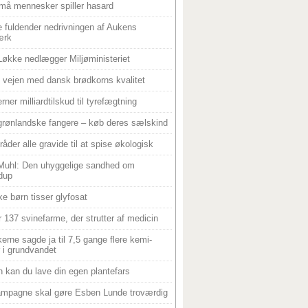
må mennesker spiller hasard
 fuldender nedrivningen af Aukens
ærk
Løkke nedlægger Miljøministeriet
 i vejen med dansk brødkorns kvalitet
rner milliardtilskud til tyrefægtning
grønlandske fangere – køb deres sælskind
råder alle gravide til at spise økologisk
Muhl: Den uhyggelige sandhed om
dup
e børn tisser glyfosat
r 137 svinefarme, der strutter af medicin
ikerne sagde ja til 7,5 gange flere kemi-
r i grundvandet
 kan du lave din egen plantefars
mpagne skal gøre Esben Lunde troværdig