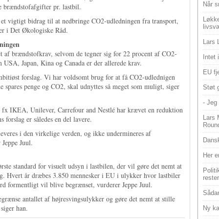
Når s
 brændstofafgifter pr. lastbil.
Løkke
er et vigtigt bidrag til at nedbringe CO2-udledningen fra transport,
livsv
der i Det Økologiske Råd.
Lars 
dningen
et af brændstofkrav, selvom de tegner sig for 22 procent af CO2-
Intet
m USA, Japan, Kina og Canada er der allerede krav.
EU fje
mbitiøst forslag. Vi har voldsomt brug for at få CO2-udlednigen
e spares penge og CO2, skal udnyttes så meget som muligt, siger
Støt 
- Jeg 
fx IKEA, Unilever, Carrefour and Nestlé har krævet en reduktion
Lars 
forslag er således en del lavere.
Roun
 leveres i den virkelige verden, og ikke undermineres af
Dansk
 Jeppe Juul.
Her e
te standard for visuelt udsyn i lastbilen, der vil gøre det nemt at
Polit
dag. Hvert år dræbes 3.850 mennesker i EU i ulykker hvor lastbiler
reste
ard formentligt vil blive begrænset, vurderer Jeppe Juul.
Sådan
egrænse antallet af højresvingsulykker og gøre det nemt at stille
 siger han.
Ny ka