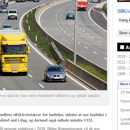
SØG I
2019
-
2012
-
2005
-
1998
-
Mest 
10 fø
over skal de være mere brændstof-effektive og udlede mindre
Kære 
Dyrem
føre effektivitetskrav for lastbiler, således at nye lastbiler i
dstof end i dag, og dermed også udlede mindre CO2.
Lunde
ældst
30 procent reduktion i 2030. Ifølge Kommissionen vil de nye