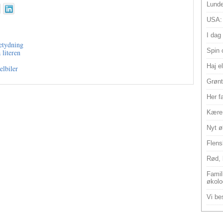
Lunde
USA:
I dag
etydning
Spin 
 literen
Haj e
elbiler
Grønt
Her f
Kære 
Nyt ø
Flens
Rød, 
Famili
økolo
Vi bes