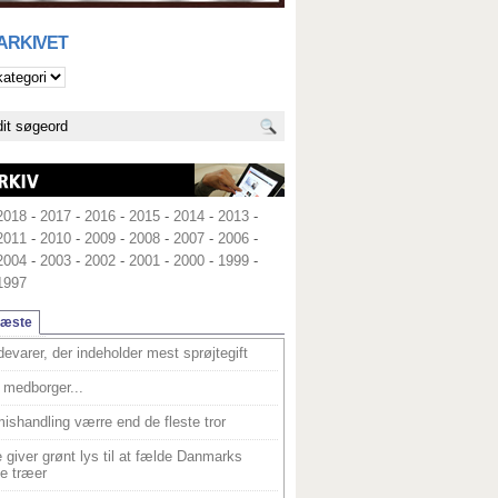
 ARKIVET
2018
-
2017
-
2016
-
2015
-
2014
-
2013
-
2011
-
2010
-
2009
-
2008
-
2007
-
2006
-
2004
-
2003
-
2002
-
2001
-
2000
-
1999
-
1997
læste
devarer, der indeholder mest sprøjtegift
medborger...
ishandling værre end de fleste tror
 giver grønt lys til at fælde Danmarks
e træer