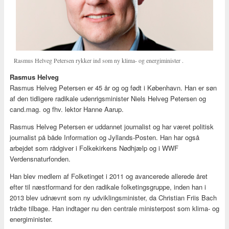
Rasmus Helveg Petersen rykker ind som ny klima- og energiminister .
Rasmus Helveg
Rasmus Helveg Petersen er 45 år og og født i København. Han er søn
af den tidligere radikale udenrigsminister Niels Helveg Petersen og
cand.mag. og fhv. lektor Hanne Aarup.
Rasmus Helveg Petersen er uddannet journalist og har været politisk
journalist på både Information og Jyllands-Posten. Han har også
arbejdet som rådgiver i Folkekirkens Nødhjælp og i WWF
Verdensnaturfonden.
Han blev medlem af Folketinget i 2011 og avancerede allerede året
efter til næstformand for den radikale folketingsgruppe, inden han i
2013 blev udnævnt som ny udviklingsminister, da Christian Friis Bach
trådte tilbage. Han indtager nu den centrale ministerpost som klima- og
energiminister.