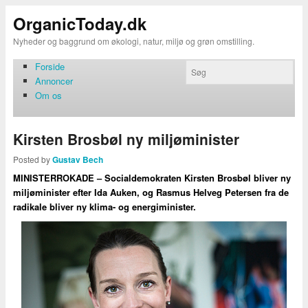
OrganicToday.dk
Nyheder og baggrund om økologi, natur, miljø og grøn omstilling.
Forside
Annoncer
Om os
Kirsten Brosbøl ny miljøminister
Posted by
Gustav Bech
MINISTERROKADE – Socialdemokraten Kirsten Brosbøl bliver ny
miljøminister efter Ida Auken, og Rasmus Helveg Petersen fra de
radikale bliver ny klima- og energiminister.