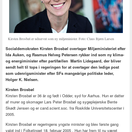
Kirsten Brosbøl er udnævnt som ny miljøminister. Foto: Claus Bjørn Larsen
Socialdemokraten Kirsten Brosbøl overtager Miljøministeriet efter
Ida Auken, og Rasmus Helveg Petersen rykker ind som ny klima-
og energiminister efter partifællen Martin Lidegaard, der bliver
sendt helt til tops i regeringen for at overtager den ledige post
som udenrigsminister efter SFs mangeårige politiske leder,
Holger K. Nielsen.
Kirsten Brosbøl
Kirsten Brosbøl er 36 år og født i Odder, syd for Aarhus. Hun er datter
af murer og skomager Lars Peter Brosbøl og sygeplejerske Bente
Skødt Jensen og er cand.scient.soc. fra Roskilde Universitetscenter i
2005.
Kirsten Brosbøl er regeringens yngste minister og blev første gang
valgt ind i Folketinget 18. februar 2005 . Hun har frem til nu været