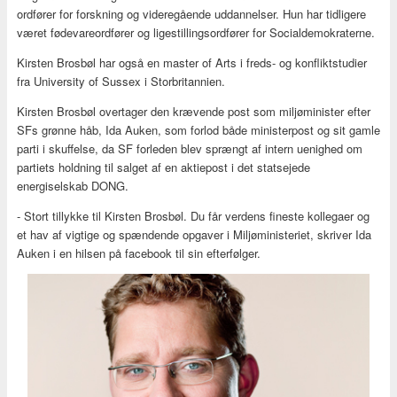
ordfører for forskning og videregående uddannelser. Hun har tidligere
været fødevareordfører og ligestillingsordfører for Socialdemokraterne.
Kirsten Brosbøl har også en master of Arts i freds- og konfliktstudier
fra University of Sussex i Storbritannien.
Kirsten Brosbøl overtager den krævende post som miljøminister efter
SFs grønne håb, Ida Auken, som forlod både ministerpost og sit gamle
parti i skuffelse, da SF forleden blev sprængt af intern uenighed om
partiets holdning til salget af en aktiepost i det statsejede
energiselskab DONG.
- Stort tillykke til Kirsten Brosbøl. Du får verdens fineste kollegaer og
et hav af vigtige og spændende opgaver i Miljøministeriet, skriver Ida
Auken i en hilsen på facebook til sin efterfølger.