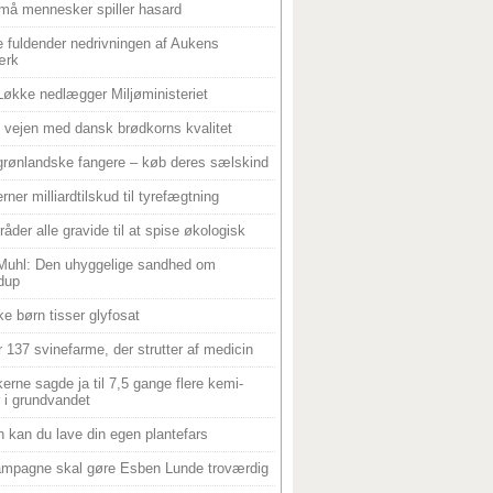
må mennesker spiller hasard
 fuldender nedrivningen af Aukens
ærk
Løkke nedlægger Miljøministeriet
 i vejen med dansk brødkorns kvalitet
grønlandske fangere – køb deres sælskind
rner milliardtilskud til tyrefægtning
råder alle gravide til at spise økologisk
Muhl: Den uhyggelige sandhed om
dup
e børn tisser glyfosat
r 137 svinefarme, der strutter af medicin
ikerne sagde ja til 7,5 gange flere kemi-
r i grundvandet
 kan du lave din egen plantefars
mpagne skal gøre Esben Lunde troværdig