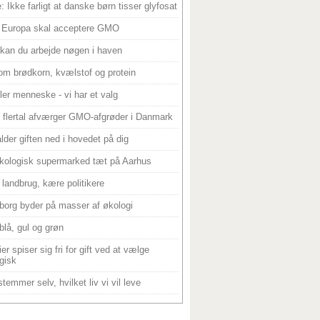
: Ikke farligt at danske børn tisser glyfosat
 Europa skal acceptere GMO
 kan du arbejde nøgen i haven
om brødkorn, kvælstof og protein
ller menneske - vi har et valg
 flertal afværger GMO-afgrøder i Danmark
alder giften ned i hovedet på dig
kologisk supermarked tæt på Aarhus
landbrug, kære politikere
borg byder på masser af økologi
blå, gul og grøn
er spiser sig fri for gift ved at vælge
gisk
temmer selv, hvilket liv vi vil leve