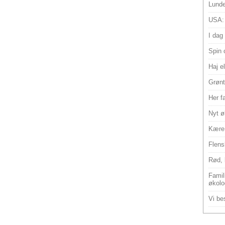
Lunde
USA:
I dag
Spin 
Haj e
Grønt
Her f
Nyt ø
Kære 
Flens
Rød, 
Famili
økolo
Vi bes