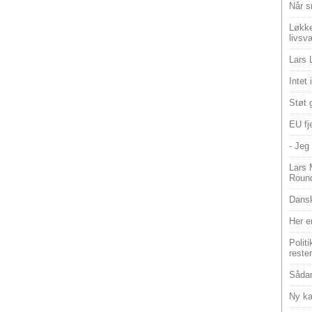
Når s
Løkke
livsv
Lars 
Intet
Støt 
EU fje
- Jeg 
Lars 
Roun
Dansk
Her e
Polit
reste
Sådan
Ny ka