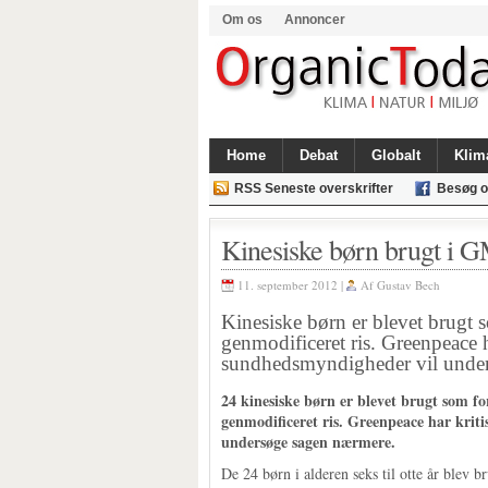
Om os
Annoncer
Home
Debat
Globalt
Klim
RSS Seneste overskrifter
Besøg o
Kinesiske børn brugt i 
11. september 2012 |
Af
Gustav Bech
Kinesiske børn er blevet brugt 
genmodificeret ris. Greenpeace ha
sundhedsmyndigheder vil under
24 kinesiske børn er blevet brugt som f
genmodificeret ris. Greenpeace har krit
undersøge sagen nærmere.
De 24 børn i alderen seks til otte år blev br