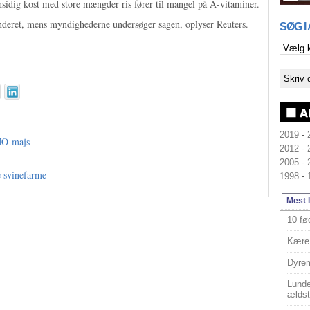
sidig kost med store mængder ris fører til mangel på A-vitaminer.
enderet, mens myndighederne undersøger sagen, oplyser Reuters.
SØG I
2019
-
GMO-majs
2012
-
2005
-
e svinefarme
1998
-
Mest 
10 fø
Kære 
Dyrem
Lunde
ældst