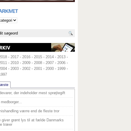
 ARKIVET
2018
-
2017
-
2016
-
2015
-
2014
-
2013
-
2011
-
2010
-
2009
-
2008
-
2007
-
2006
-
2004
-
2003
-
2002
-
2001
-
2000
-
1999
-
1997
læste
devarer, der indeholder mest sprøjtegift
medborger...
ishandling værre end de fleste tror
 giver grønt lys til at fælde Danmarks
e træer