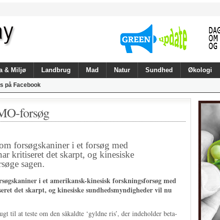
a & Miljø
Landbrug
Mad
Natur
Sundhed
Økologi
s på Facebook
GMO-forsøg
som forsøgskaniner i et forsøg med
r kritiseret det skarpt, og kinesiske
søge sagen.
orsøgskaniner i et amerikansk-kinesisk forskningsforsøg med
iseret det skarpt, og kinesiske sundhedsmyndigheder vil nu
ugt til at teste om den såkaldte ‘gyldne ris’, der indeholder beta-