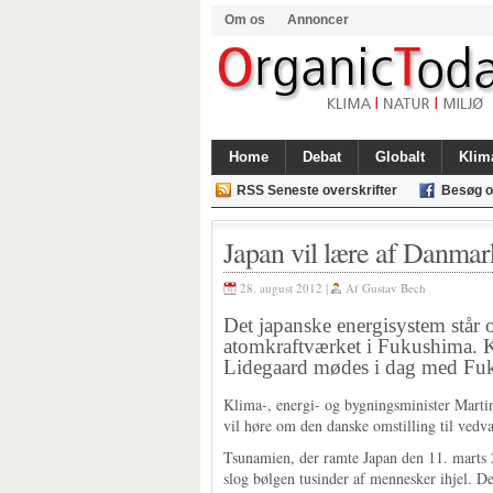
Om os
Annoncer
Home
Debat
Globalt
Klim
RSS Seneste overskrifter
Besøg o
Japan vil lære af Danmar
28. august 2012 |
Af
Gustav Bech
Det japanske energisystem står 
atomkraftværket i Fukushima. K
Lidegaard mødes i dag med Fuk
Klima-, energi- og bygningsminister Mart
vil høre om den danske omstilling til vedv
Tsunamien, der ramte Japan den 11. marts 2
slog bølgen tusinder af mennesker ihjel.