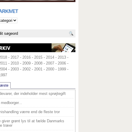
 ARKIVET
2018
-
2017
-
2016
-
2015
-
2014
-
2013
-
2011
-
2010
-
2009
-
2008
-
2007
-
2006
-
2004
-
2003
-
2002
-
2001
-
2000
-
1999
-
1997
læste
devarer, der indeholder mest sprøjtegift
medborger...
ishandling værre end de fleste tror
 giver grønt lys til at fælde Danmarks
e træer