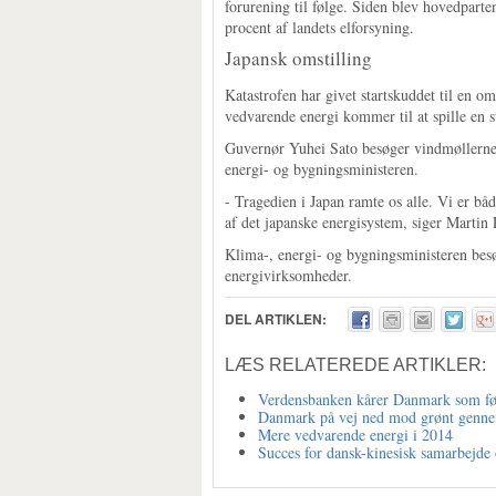
forurening til følge. Siden blev hovedpart
procent af landets elforsyning.
Japansk omstilling
Katastrofen har givet startskuddet til en om
vedvarende energi kommer til at spille en st
Guvernør Yuhei Sato besøger vindmøllern
energi- og bygningsministeren.
- Tragedien i Japan ramte os alle. Vi er bå
af det japanske energisystem, siger Martin
Klima-, energi- og bygningsministeren besø
energivirksomheder.
DEL ARTIKLEN:
LÆS RELATEREDE ARTIKLER:
Verdensbanken kårer Danmark som fø
Danmark på vej ned mod grønt genne
Mere vedvarende energi i 2014
Succes for dansk-kinesisk samarbejde