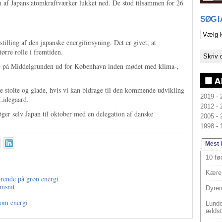
en af Japans atomkraftværker lukket ned. De stod tilsammen for 26
SØG I
stilling af den japanske energiforsyning. Det er givet, at
ørre rolle i fremtiden.
e på Middelgrunden ud for København inden mødet med klima-,
de stolte og glade, hvis vi kan bidrage til den kommende udvikling
2019
-
 Lidegaard.
2012
-
ger selv Japan til oktober med en delegation af danske
2005
-
1998
-
Mest 
10 fø
Kære 
rende på grøn energi
msnit
Dyrem
 om energi
Lunde
ældst