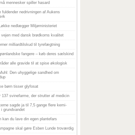
må mennesker spiller hasard
 fuldender nedrivningen af Aukens
ærk
Løkke nedlægger Miljøministeriet
 i vejen med dansk brødkorns kvalitet
rner milliardtilskud til tyrefægtning
grønlandske fangere – køb deres sælskind
råder alle gravide til at spise økologisk
Muhl: Den uhyggelige sandhed om
dup
e børn tisser glyfosat
r 137 svinefarme, der strutter af medicin
ikerne sagde ja til 7,5 gange flere kemi-
r i grundvandet
 kan du lave din egen plantefars
mpagne skal gøre Esben Lunde troværdig