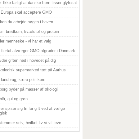
: Ikke farligt at danske børn tisser glyfosat
 Europa skal acceptere GMO
 kan du arbejde nøgen i haven
om brødkorn, kvælstof og protein
ller menneske - vi har et valg
 flertal afværger GMO-afgrøder i Danmark
alder giften ned i hovedet på dig
kologisk supermarked tæt på Aarhus
landbrug, kære politikere
borg byder på masser af økologi
blå, gul og grøn
er spiser sig fri for gift ved at vælge
gisk
temmer selv, hvilket liv vi vil leve