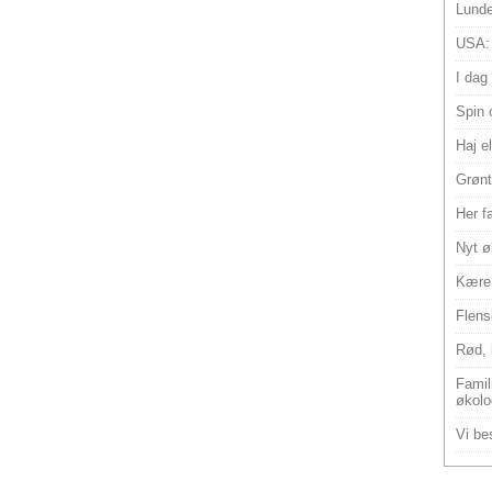
Lunde
USA:
I dag
Spin 
Haj e
Grønt
Her f
Nyt ø
Kære 
Flens
Rød, 
Famili
økolo
Vi bes