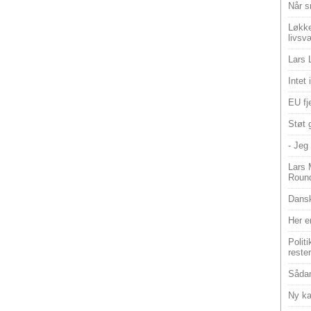
Når s
Løkke
livsv
Lars 
Intet
EU fje
Støt 
- Jeg 
Lars 
Roun
Dansk
Her e
Polit
reste
Sådan
Ny ka