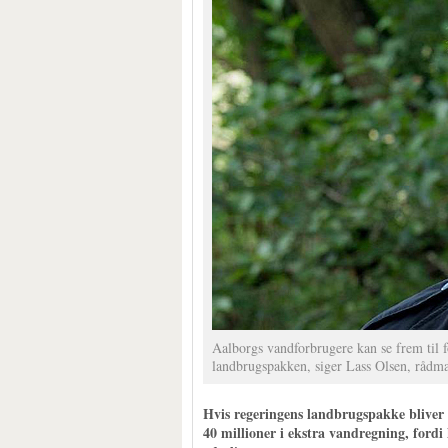
Aalborgs vandforbrugere kan se frem til 
landbrugspakken, siger Lass Olsen, råd
Hvis regeringens landbrugspakke bliver
40 millioner i ekstra vandregning, ford