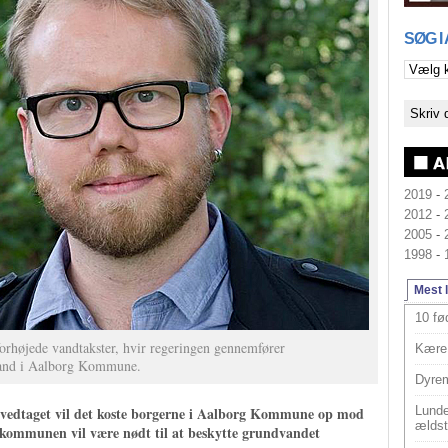
SØG I
2019
-
2012
-
2005
-
1998
-
Mest 
10 fø
forhøjede vandtakster, hvir regeringen gennemfører
Kære 
mand i Aalborg Kommune.
Dyrem
 vedtaget vil det koste borgerne i Aalborg Kommune op mod
Lunde
ældst
i kommunen vil være nødt til at beskytte grundvandet