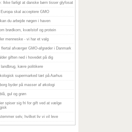
: Ikke farligt at danske børn tisser glyfosat
 Europa skal acceptere GMO
 kan du arbejde nøgen i haven
om brødkorn, kvælstof og protein
ller menneske - vi har et valg
 flertal afværger GMO-afgrøder i Danmark
alder giften ned i hovedet på dig
landbrug, kære politikere
kologisk supermarked tæt på Aarhus
borg byder på masser af økologi
blå, gul og grøn
er spiser sig fri for gift ved at vælge
gisk
temmer selv, hvilket liv vi vil leve