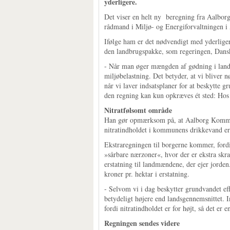
yderligere.
Det viser en helt ny beregning fra Aalbor
rådmand i Miljø- og Energiforvaltningen i
Ifølge ham er det nødvendigt med yderlige
den landbrugspakke, som regeringen, Dansk
- Når man øger mængden af gødning i landbr
miljøbelastning. Det betyder, at vi bliver nø
når vi laver indsatsplaner for at beskytt
den regning kan kun opkræves ét sted: Hos
Nitratfølsomt område
Han gør opmærksom på, at Aalborg Kommune
nitratindholdet i kommunens drikkevand er v
Ekstraregningen til borgerne kommer, fordi
»sårbare nærzoner«, hvor der er ekstra skra
erstatning til landmændene, der ejer jorde
kroner pr. hektar i erstatning.
- Selvom vi i dag beskytter grundvandet effe
betydeligt højere end landsgennemsnittet. I
fordi nitratindholdet er for højt, så det er 
Regningen sendes videre