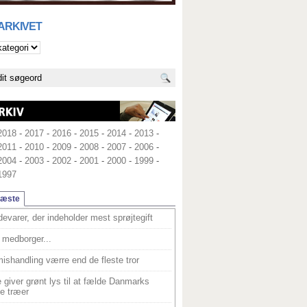
 ARKIVET
2018
-
2017
-
2016
-
2015
-
2014
-
2013
-
2011
-
2010
-
2009
-
2008
-
2007
-
2006
-
2004
-
2003
-
2002
-
2001
-
2000
-
1999
-
1997
læste
devarer, der indeholder mest sprøjtegift
medborger...
ishandling værre end de fleste tror
 giver grønt lys til at fælde Danmarks
e træer