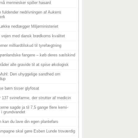
må mennesker spiller hasard
 fuldender nedrivningen af Aukens
ærk
Løkke nedlægger Miljøministeriet
 i vejen med dansk brødkorns kvalitet
rner milliardtilskud til tyrefægtning
grønlandske fangere – køb deres sælskind
råder alle gravide til at spise økologisk
Muhl: Den uhyggelige sandhed om
dup
e børn tisser glyfosat
r 137 svinefarme, der strutter af medicin
ikerne sagde ja til 7,5 gange flere kemi-
r i grundvandet
 kan du lave din egen plantefars
mpagne skal gøre Esben Lunde troværdig