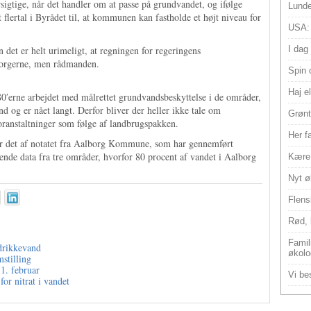
rsigtige, når det handler om at passe på grundvandet, og ifølge
Lunde
 flertal i Byrådet til, at kommunen kan fastholde et højt niveau for
USA:
det er helt urimeligt, at regningen for regeringens
I dag
borgerne, men rådmanden.
Spin 
Haj e
erne arbejdet med målrettet grundvandsbeskyttelse i de områder,
og er nået langt. Derfor bliver der heller ikke tale om
Grønt
oranstaltninger som følge af landbrugspakken.
Her f
år det af notatet fra Aalborg Kommune, som har gennemført
nde data fra tre områder, hvorfor 80 procent af vandet i Aalborg
Kære 
Nyt ø
Flens
Rød, 
Famili
 drikkevand
økolo
stilling
 1. februar
Vi bes
or nitrat i vandet