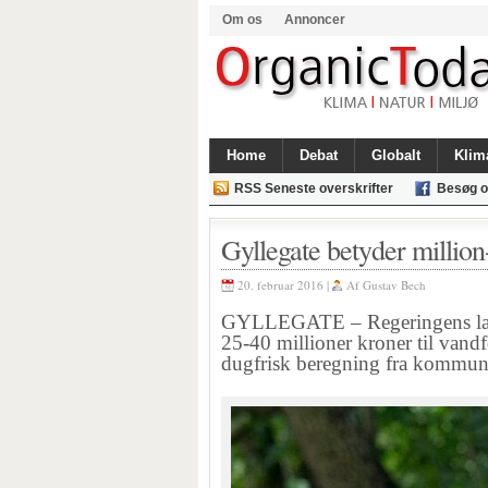
Om os
Annoncer
Home
Debat
Globalt
Klim
RSS Seneste overskrifter
Besøg o
Gyllegate betyder million
20. februar 2016 |
Af
Gustav Bech
GYLLEGATE – Regeringens landb
25-40 millioner kroner til van
dugfrisk beregning fra kommune