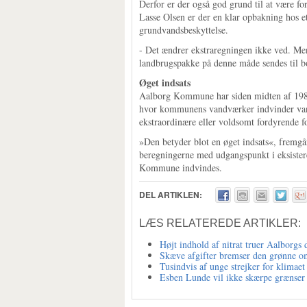
Derfor er der også god grund til at være fo
Lasse Olsen er der en klar opbakning hos et
grundvandsbeskyttelse.
- Det ændrer ekstraregningen ikke ved. Men 
landbrugspakke på denne måde sendes til 
Øget indsats
Aalborg Kommune har siden midten af 1980′
hvor kommunens vandværker indvinder vand 
ekstraordinære eller voldsomt fordyrende f
»Den betyder blot en øget indsats«, fremg
beregningerne med udgangspunkt i eksistere
Kommune indvindes.
DEL ARTIKLEN:
LÆS RELATEREDE ARTIKLER:
Højt indhold af nitrat truer Aalborgs
Skæve afgifter bremser den grønne om
Tusindvis af unge strejker for klimaet
Esben Lunde vil ikke skærpe grænser f