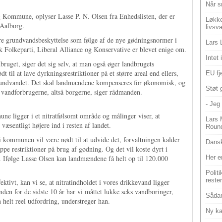
Når s
g Kommune, oplyser Lasse P. N. Olsen fra Enhedslisten, der er
Løkke
 Aalborg.
livsv
re grundvandsbeskyttelse som følge af de nye gødningsnormer i
Lars 
 Folkeparti, Liberal Alliance og Konservative er blevet enige om.
Intet
uget, siger det sig selv, at man også øger landbrugets
dt til at lave dyrkningsrestriktioner på et større areal end ellers,
EU fje
e grundvandet. Det skal landmændene kompenseres for økonomisk, og
Støt 
 vandforbrugerne, altså borgerne, siger rådmanden.
- Jeg 
 ligger i et nitratfølsomt område og målinger viser, at
Lars 
æsentligt højere ind i resten af landet.
Roun
 kommunen vil være nødt til at udvide det, forvaltningen kalder
Dansk
ppe restriktioner på brug af gødning. Og det vil koste dyrt i
n. Ifølge Lasse Olsen kan landmændene få helt op til 120.000
Her e
Polit
reste
ktivt, kan vi se, at nitratindholdet i vores drikkevand ligger
nden for de sidste 10 år har vi måttet lukke seks vandboringer,
Sådan
en helt reel udfordring, understreger han.
Ny ka