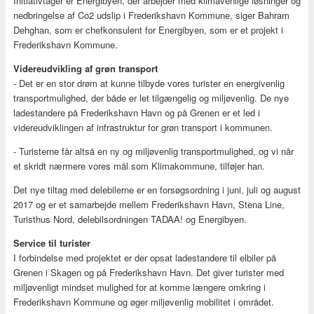
Initiativtager er Energibyen, der arbejder med klimavenlige løsninger og
nedbringelse af Co2 udslip i Frederikshavn Kommune, siger Bahram
Dehghan, som er chefkonsulent for Energibyen, som er et projekt i
Frederikshavn Kommune.
Videreudvikling af grøn transport
- Det er en stor drøm at kunne tilbyde vores turister en energivenlig
transportmulighed, der både er let tilgængelig og miljøvenlig. De nye
ladestandere på Frederikshavn Havn og på Grenen er et led i
videreudviklingen af infrastruktur for grøn transport i kommunen.
- Turisterne får altså en ny og miljøvenlig transportmulighed, og vi når
et skridt nærmere vores mål som Klimakommune, tilføjer han.
Det nye tiltag med delebilerne er en forsøgsordning i juni, juli og august
2017 og er et samarbejde mellem Frederikshavn Havn, Stena Line,
Turisthus Nord, delebilsordningen TADAA! og Energibyen.
Service til turister
I forbindelse med projektet er der opsat ladestandere til elbiler på
Grenen i Skagen og på Frederikshavn Havn. Det giver turister med
miljøvenligt mindset mulighed for at komme længere omkring i
Frederikshavn Kommune og øger miljøvenlig mobilitet i området.