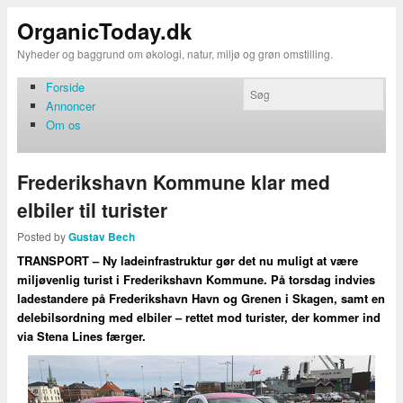
OrganicToday.dk
Nyheder og baggrund om økologi, natur, miljø og grøn omstilling.
Forside
Annoncer
Om os
Frederikshavn Kommune klar med
elbiler til turister
Posted by
Gustav Bech
TRANSPORT – Ny ladeinfrastruktur gør det nu muligt at være
miljøvenlig turist i Frederikshavn Kommune. På torsdag indvies
ladestandere på Frederikshavn Havn og Grenen i Skagen, samt en
delebilsordning med elbiler – rettet mod turister, der kommer ind
via Stena Lines færger.