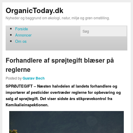
OrganicToday.dk
Nyheder og baggrund om økologi, natur, miljø og grøn omstilling.
Forside
Annoncer
Om os
Forhandlere af sprøjtegift blæser på
reglerne
Posted by
Gustav Bech
SPRØJTEGIFT – Næsten halvdelen af landets forhandlere og
importører af pesticider overtræder reglerne for opbevaring og
salg af sprøjtegift. Det viser sidste års stikprøvekontrol fra
Kemikalieinspektionen.