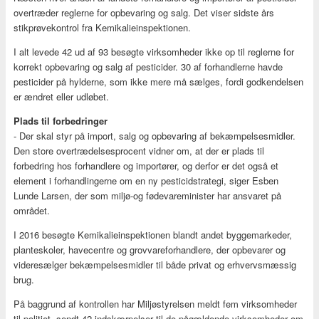
overtræder reglerne for opbevaring og salg. Det viser sidste års
stikprøvekontrol fra Kemikalieinspektionen.
I alt levede 42 ud af 93 besøgte virksomheder ikke op til reglerne for
korrekt opbevaring og salg af pesticider. 30 af forhandlerne havde
pesticider på hylderne, som ikke mere må sælges, fordi godkendelsen
er ændret eller udløbet.
Plads til forbedringer
- Der skal styr på import, salg og opbevaring af bekæmpelsesmidler.
Den store overtrædelsesprocent vidner om, at der er plads til
forbedring hos forhandlere og importører, og derfor er det også et
element i forhandlingerne om en ny pesticidstrategi, siger Esben
Lunde Larsen, der som miljø-og fødevareminister har ansvaret på
området.
I 2016 besøgte Kemikalieinspektionen blandt andet byggemarkeder,
planteskoler, havecentre og grovvareforhandlere, der opbevarer og
videresælger bekæmpelsesmidler til både privat og erhvervsmæssig
brug.
På baggrund af kontrollen har Miljøstyrelsen meldt fem virksomheder
til politiet, sendt 42 indskærpelser til de pågældende virksomheder om