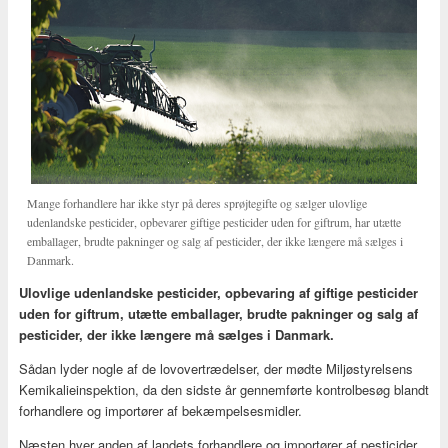
Mange forhandlere har ikke styr på deres sprøjtegifte og sælger ulovlige
udenlandske pesticider, opbevarer giftige pesticider uden for giftrum, har utætte
emballager, brudte pakninger og salg af pesticider, der ikke længere må sælges i
Danmark.
Ulovlige udenlandske pesticider, opbevaring af giftige pesticider
uden for giftrum, utætte emballager, brudte pakninger og salg af
pesticider, der ikke længere må sælges i Danmark.
Sådan lyder nogle af de lovovertrædelser, der mødte Miljøstyrelsens
Kemikalieinspektion, da den sidste år gennemførte kontrolbesøg blandt
forhandlere og importører af bekæmpelsesmidler.
Næsten hver anden af landets forhandlere og importører af pesticider