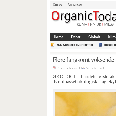
Om os
Annoncer
Home
Debat
Globalt
Klim
RSS Seneste overskrifter
Besøg o
Flere langsomt voksende 
14. november 2014 |
Af
Gustav Bech
ØKOLOGI – Landets første økol
dyr tilpasset økologisk slagtek