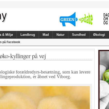
a & Miljø
Landbrug
Mad
Natur
Sundhed
Økologi
s på Facebook
øko-kyllinger på vej
ogiske forældredyrs-besætning, som kan levere
yllingeproduktion, er åbnet ved Viborg.