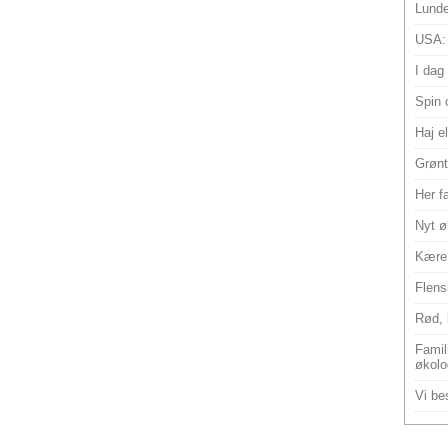
Lunde
USA:
I dag
Spin 
Haj e
Grønt
Her f
Nyt ø
Kære 
Flens
Rød, 
Famili
økolo
Vi bes