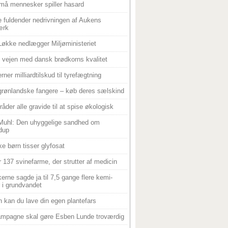
må mennesker spiller hasard
 fuldender nedrivningen af Aukens
ærk
Løkke nedlægger Miljøministeriet
 i vejen med dansk brødkorns kvalitet
rner milliardtilskud til tyrefægtning
grønlandske fangere – køb deres sælskind
råder alle gravide til at spise økologisk
Muhl: Den uhyggelige sandhed om
dup
e børn tisser glyfosat
r 137 svinefarme, der strutter af medicin
ikerne sagde ja til 7,5 gange flere kemi-
r i grundvandet
 kan du lave din egen plantefars
mpagne skal gøre Esben Lunde troværdig