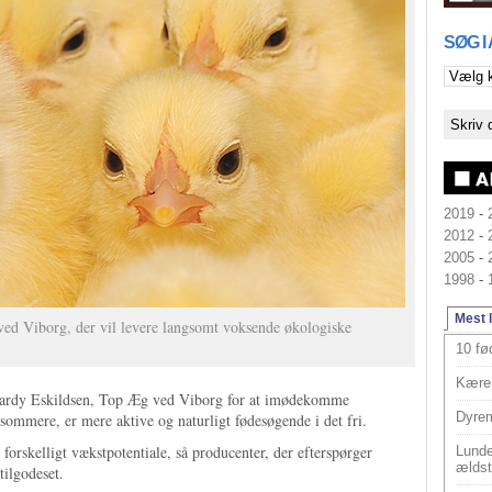
SØG I
2019
-
2012
-
2005
-
1998
-
Mest 
ved Viborg, der vil levere langsomt voksende økologiske
10 fø
Kære 
 Hardy Eskildsen, Top Æg ved Viborg for at imødekomme
Dyrem
gsommere, er mere aktive og naturligt fødesøgende i det fri.
forskelligt vækstpotentiale, så producenter, der efterspørger
Lunde
ældst
tilgodeset.