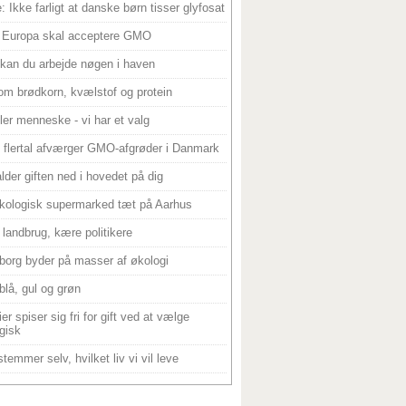
: Ikke farligt at danske børn tisser glyfosat
 Europa skal acceptere GMO
 kan du arbejde nøgen i haven
om brødkorn, kvælstof og protein
ller menneske - vi har et valg
 flertal afværger GMO-afgrøder i Danmark
alder giften ned i hovedet på dig
kologisk supermarked tæt på Aarhus
landbrug, kære politikere
borg byder på masser af økologi
blå, gul og grøn
er spiser sig fri for gift ved at vælge
gisk
temmer selv, hvilket liv vi vil leve