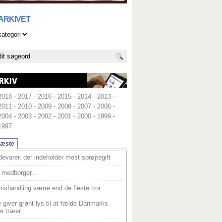
 ARKIVET
2018
-
2017
-
2016
-
2015
-
2014
-
2013
-
2011
-
2010
-
2009
-
2008
-
2007
-
2006
-
2004
-
2003
-
2002
-
2001
-
2000
-
1999
-
1997
læste
devarer, der indeholder mest sprøjtegift
medborger...
ishandling værre end de fleste tror
 giver grønt lys til at fælde Danmarks
e træer