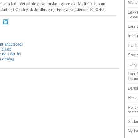
Når s
 som led i det økologiske forskningsprojekt MultiChik, som
Forskning i Økologisk Jordbrug og Fødevaresystemer, ICROFS.
Løkke
livsv
Lars 
Intet
nt anderledes
EU fje
 klasse
ud i det fri
Støt 
på onsdag
- Jeg 
Lars 
Roun
Dansk
Her e
Polit
reste
Sådan
Ny ka