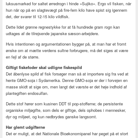
luksusmarked for saltet ørredrogn i hinde »Sujiko«. Ergo vil fisken, når
hun når op på en slagtevægt på fire-fem kilo have spist sig igennem
det, der svarer til 12-15 kilo vildfisk.
Dette lidet grønne regnestykke for at få hundrede gram rogn kan
udtages af de tilrejsende japanske sæson-arbejdere.
Hvis intentionen og argumentationen bygger på, at man har et fromt
ønske om at mætte verdens sultne forbrugere, må det siges at være
en fejl af de større.
Giftigt fiskefoder skal udligne fiskespild
Det åbenlyse spild af fisk forsøger man så at importere sig fra ved at
hente GMO-soja i Sydamerika. Denne GMO-soja er der i forvejen en
masse skidt at sige om, men langt det værste er det høje indhold af
plantegiften endosulfan.
Dette stof hører som kusinen DDT til pop-stofferne; de persistente
organiske miljøgifte, som dels er giftige, dels ophobes i mennesker,
dyr og miljøet, og kun nedbrydes ganske langsomt.
Har glemt udgifterne
Det er muligt, at det Nationale Bioøkonomipanel har peget på et stort