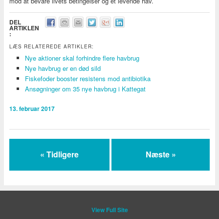
mod at bevare livets betingelser og et levende hav.
DEL
ARTIKLEN
:
LÆS RELATEREDE ARTIKLER:
Nye aktioner skal forhindre flere havbrug
Nye havbrug er en død sild
Fiskefoder booster resistens mod antibiotika
Ansøgninger om 35 nye havbrug i Kattegat
13. februar 2017
« Tidligere
Næste »
View Full Site