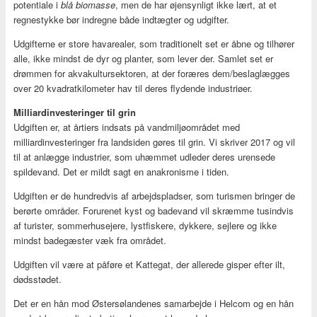
potentiale i
blå biomasse
, men de har øjensynligt ikke lært, at et
regnestykke bør indregne både indtægter og udgifter.
Udgifterne er store havarealer, som traditionelt set er åbne og tilhører
alle, ikke mindst de dyr og planter, som lever der. Samlet set er
drømmen for akvakultursektoren, at der foræres dem/beslaglægges
over 20 kvadratkilometer hav til deres flydende industriøer.
Milliardinvesteringer til grin
Udgiften er, at årtiers indsats på vandmiljøområdet med
milliardinvesteringer fra landsiden gøres til grin. Vi skriver 2017 og vil
til at anlægge industrier, som uhæmmet udleder deres urensede
spildevand. Det er mildt sagt en anakronisme i tiden.
Udgiften er de hundredvis af arbejdspladser, som turismen bringer de
berørte områder. Forurenet kyst og badevand vil skræmme tusindvis
af turister, sommerhusejere, lystfiskere, dykkere, sejlere og ikke
mindst badegæster væk fra området.
Udgiften vil være at påføre et Kattegat, der allerede gisper efter ilt,
dødsstødet.
Det er en hån mod Østersølandenes samarbejde i Helcom og en hån