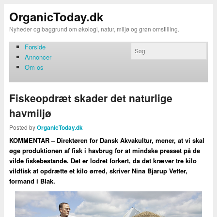
OrganicToday.dk
Nyheder og baggrund om økologi, natur, miljø og grøn omstilling.
Forside
Annoncer
Om os
Fiskeopdræt skader det naturlige
havmiljø
Posted by
OrganicToday.dk
KOMMENTAR – Direktøren for Dansk Akvakultur, mener, at vi skal
øge produktionen af fisk i havbrug for at mindske presset på de
vilde fiskebestande. Det er lodret forkert, da det kræver tre kilo
vildfisk at opdrætte et kilo ørred, skriver Nina Bjarup Vetter,
formand i Blak.