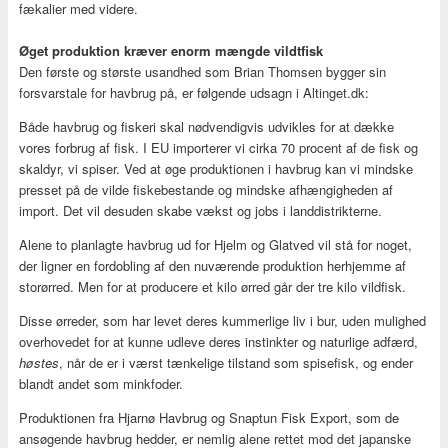
fækalier med videre.
Øget produktion kræver enorm mængde vildtfisk
Den første og største usandhed som Brian Thomsen bygger sin
forsvarstale for havbrug på, er følgende udsagn i Altinget.dk:
Både havbrug og fiskeri skal nødvendigvis udvikles for at dække
vores forbrug af fisk. I EU importerer vi cirka 70 procent af de fisk og
skaldyr, vi spiser. Ved at øge produktionen i havbrug kan vi mindske
presset på de vilde fiskebestande og mindske afhængigheden af
import. Det vil desuden skabe vækst og jobs i landdistrikterne.
Alene to planlagte havbrug ud for Hjelm og Glatved vil stå for noget,
der ligner en fordobling af den nuværende produktion herhjemme af
storørred. Men for at producere et kilo ørred går der tre kilo vildfisk.
Disse ørreder, som har levet deres kummerlige liv i bur, uden mulighed
overhovedet for at kunne udleve deres instinkter og naturlige adfærd,
høstes
, når de er i værst tænkelige tilstand som spisefisk, og ender
blandt andet som minkfoder.
Produktionen fra Hjarnø Havbrug og Snaptun Fisk Export, som de
ansøgende havbrug hedder, er nemlig alene rettet mod det japanske