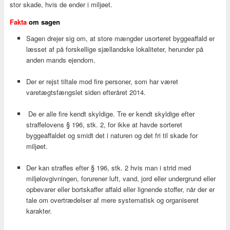
stor skade, hvis de ender i miljøet.
Fakta
om sagen
Sagen drejer sig om, at store mængder usorteret byggeaffald er
læsset af på forskellige sjællandske lokaliteter, herunder på
anden mands ejendom.
Der er rejst tiltale mod fire personer, som har været
varetægtsfængslet siden efteråret 2014.
De er alle fire kendt skyldige. Tre er kendt skyldige efter
straffelovens § 196, stk. 2, for ikke at havde sorteret
byggeaffaldet og smidt det i naturen og det fri til skade for
miljøet.
Der kan straffes efter § 196, stk. 2 hvis man i strid med
miljølovgivningen, forurener luft, vand, jord eller undergrund eller
opbevarer eller bortskaffer affald eller lignende stoffer, når der er
tale om overtrædelser af mere systematisk og organiseret
karakter.