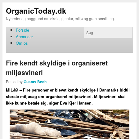
OrganicToday.dk
Nyheder og baggrund om økologi, natur, miljø og grøn omstilling.
Forside
Annoncer
Om os
Fire kendt skyldige i organiseret
miljøsvineri
Posted by
Gustav Bech
MILJØ – Fire personer er blevet kendt skyldige i Danmarks hidtil
største miljøsag om organiseret miljøsvineri. Miljøsvineri skal
ikke kunne betale sig, siger Eva Kjer Hansen.