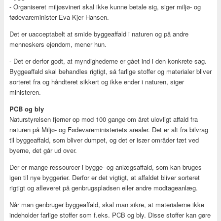
- Organiseret miljøsvineri skal ikke kunne betale sig, siger miljø- og
fødevareminister Eva Kjer Hansen.
Det er uacceptabelt at smide byggeaffald i naturen og på andre
menneskers ejendom, mener hun.
- Det er derfor godt, at myndighederne er gået ind i den konkrete sag.
Byggeaffald skal behandles rigtigt, så farlige stoffer og materialer bliver
sorteret fra og håndteret sikkert og ikke ender i naturen, siger
ministeren.
PCB og bly
Naturstyrelsen fjerner op mod 100 gange om året ulovligt affald fra
naturen på Miljø- og Fødevareministeriets arealer. Det er alt fra bilvrag
til byggeaffald, som bliver dumpet, og det er især områder tæt ved
byerne, det går ud over.
Der er mange ressourcer i bygge- og anlægsaffald, som kan bruges
igen til nye byggerier. Derfor er det vigtigt, at affaldet bliver sorteret
rigtigt og afleveret på genbrugspladsen eller andre modtageanlæg.
Når man genbruger byggeaffald, skal man sikre, at materialerne ikke
indeholder farlige stoffer som f.eks. PCB og bly. Disse stoffer kan gøre