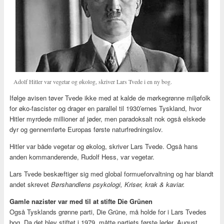
Adolf Hitler var vegetar og økolog, skriver Lars Tvede i en ny bog.
Ifølge avisen tøver Tvede ikke med at kalde de mørkegrønne miljøfolk
for øko-fascister og drager en parallel til 1930′ernes Tyskland, hvor
Hitler myrdede millioner af jøder, men paradoksalt nok også elskede
dyr og gennemførte Europas første naturfredningslov.
Hitler var både vegetar og økolog, skriver Lars Tvede. Også hans
anden kommanderende, Rudolf Hess, var vegetar.
Lars Tvede beskæftiger sig med global formueforvaltning og har blandt
andet skrevet
Børshandlens psykologi, Kriser, krak & kaviar.
Gamle nazister var med til at stifte Die Grünen
Også Tysklands grønne parti, Die Grüne, må holde for i Lars Tvedes
bog. Da det blev stiftet i 1979, måtte partiets første leder, August