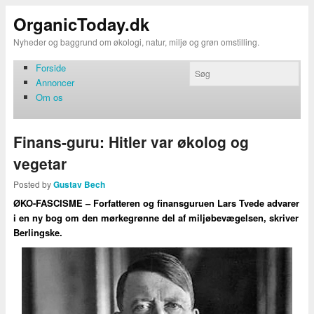
OrganicToday.dk
Nyheder og baggrund om økologi, natur, miljø og grøn omstilling.
Forside
Annoncer
Om os
Finans-guru: Hitler var økolog og
vegetar
Posted by
Gustav Bech
ØKO-FASCISME – Forfatteren og finansguruen Lars Tvede advarer
i en ny bog om den mørkegrønne del af miljøbevægelsen, skriver
Berlingske.