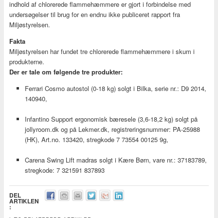
indhold af chlorerede flammehæmmere er gjort i forbindelse med
undersøgelser til brug for en endnu ikke publiceret rapport fra
Miljøstyrelsen.
Fakta
Miljøstyrelsen har fundet tre chlorerede flammehæmmere i skum i
produkterne.
Der er tale om følgende tre produkter:
Ferrari Cosmo autostol (0-18 kg) solgt i Bilka, serie nr.: D9 2014,
140940,
Infantino Support ergonomisk bæresele (3,6-18,2 kg) solgt på
jollyroom.dk og på Lekmer.dk, registreringsnummer: PA-25988
(HK), Art.no. 133420, stregkode 7 73554 00125 9g,
Carena Swing Lift madras solgt i Kære Børn, vare nr.: 37183789,
stregkode: 7 321591 837893
DEL
ARTIKLEN
: