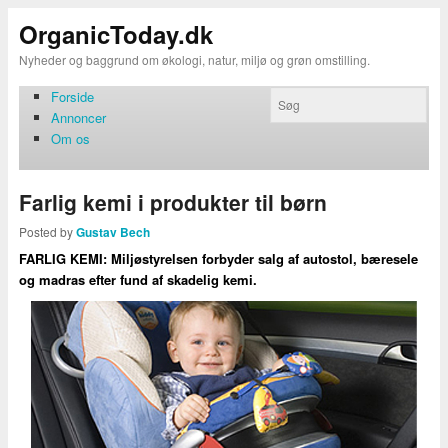
OrganicToday.dk
Nyheder og baggrund om økologi, natur, miljø og grøn omstilling.
Forside
Annoncer
Om os
Farlig kemi i produkter til børn
Posted by
Gustav Bech
FARLIG KEMI: Miljøstyrelsen forbyder salg af autostol, bæresele
og madras efter fund af skadelig kemi.