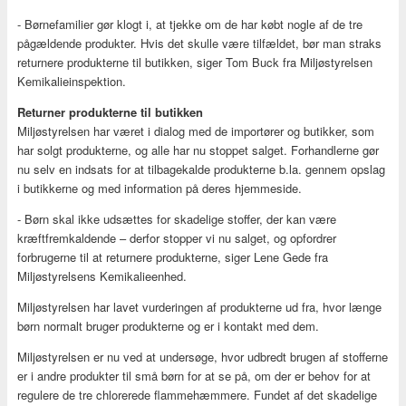
- Børnefamilier gør klogt i, at tjekke om de har købt nogle af de tre
pågældende produkter. Hvis det skulle være tilfældet, bør man straks
returnere produkterne til butikken, siger Tom Buck fra Miljøstyrelsen
Kemikalieinspektion.
Returner produkterne til butikken
Miljøstyrelsen har været i dialog med de importører og butikker, som
har solgt produkterne, og alle har nu stoppet salget. Forhandlerne gør
nu selv en indsats for at tilbagekalde produkterne b.la. gennem opslag
i butikkerne og med information på deres hjemmeside.
- Børn skal ikke udsættes for skadelige stoffer, der kan være
kræftfremkaldende – derfor stopper vi nu salget, og opfordrer
forbrugerne til at returnere produkterne, siger Lene Gede fra
Miljøstyrelsens Kemikalieenhed.
Miljøstyrelsen har lavet vurderingen af produkterne ud fra, hvor længe
børn normalt bruger produkterne og er i kontakt med dem.
Miljøstyrelsen er nu ved at undersøge, hvor udbredt brugen af stofferne
er i andre produkter til små børn for at se på, om der er behov for at
regulere de tre chlorerede flammehæmmere. Fundet af det skadelige