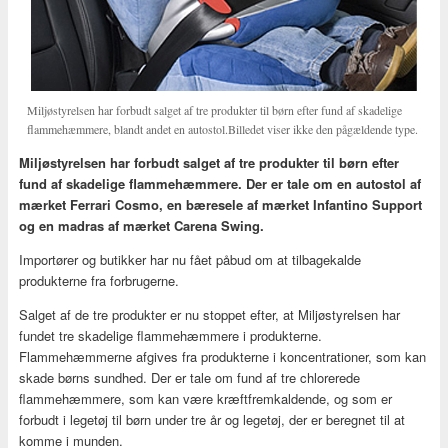
Miljøstyrelsen har forbudt salget af tre produkter til børn efter fund af skadelige
flammehæmmere, blandt andet en autostol.Billedet viser ikke den pågældende type.
Miljøstyrelsen har forbudt salget af tre produkter til børn efter
fund af skadelige flammehæmmere. Der er tale om en autostol af
mærket Ferrari Cosmo, en bæresele af mærket Infantino Support
og en madras af mærket Carena Swing.
Importører og butikker har nu fået påbud om at tilbagekalde
produkterne fra forbrugerne.
Salget af de tre produkter er nu stoppet efter, at Miljøstyrelsen har
fundet tre skadelige flammehæmmere i produkterne.
Flammehæmmerne afgives fra produkterne i koncentrationer, som kan
skade børns sundhed. Der er tale om fund af tre chlorerede
flammehæmmere, som kan være kræftfremkaldende, og som er
forbudt i legetøj til børn under tre år og legetøj, der er beregnet til at
komme i munden.