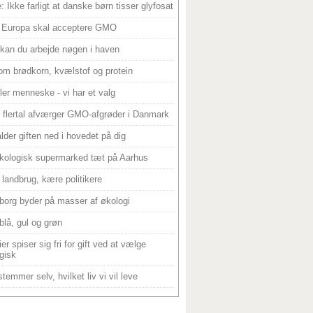
: Ikke farligt at danske børn tisser glyfosat
 Europa skal acceptere GMO
 kan du arbejde nøgen i haven
om brødkorn, kvælstof og protein
ller menneske - vi har et valg
 flertal afværger GMO-afgrøder i Danmark
alder giften ned i hovedet på dig
kologisk supermarked tæt på Aarhus
landbrug, kære politikere
borg byder på masser af økologi
blå, gul og grøn
er spiser sig fri for gift ved at vælge
gisk
temmer selv, hvilket liv vi vil leve