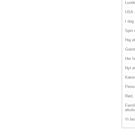
Lunde
USA:
I dag
Spin 
Haj e
Grønt
Her f
Nyt ø
Kære 
Flens
Rød, 
Famili
økolo
Vi bes