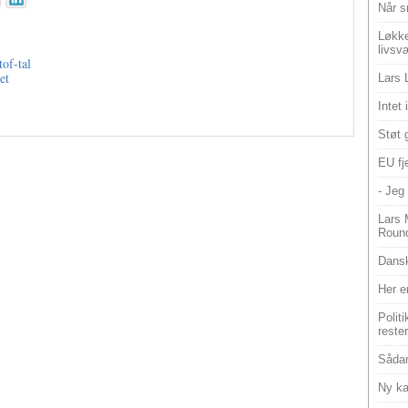
Når s
Løkke
livsv
of-tal
et
Lars 
Intet
Støt 
EU fje
- Jeg 
Lars 
Roun
Dansk
Her e
Polit
reste
Sådan
Ny ka