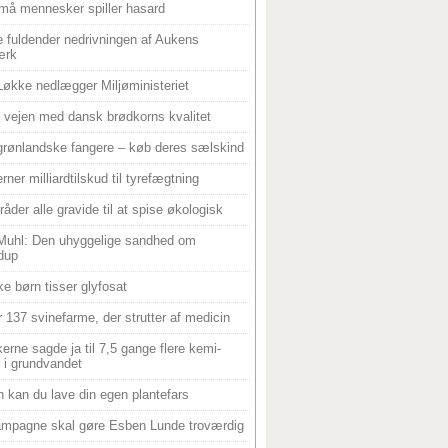
må mennesker spiller hasard
 fuldender nedrivningen af Aukens
ærk
Løkke nedlægger Miljøministeriet
 i vejen med dansk brødkorns kvalitet
grønlandske fangere – køb deres sælskind
rner milliardtilskud til tyrefægtning
råder alle gravide til at spise økologisk
Muhl: Den uhyggelige sandhed om
dup
e børn tisser glyfosat
r 137 svinefarme, der strutter af medicin
ikerne sagde ja til 7,5 gange flere kemi-
r i grundvandet
 kan du lave din egen plantefars
mpagne skal gøre Esben Lunde troværdig