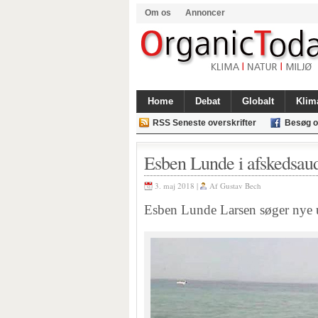
Om os
Annoncer
Home
Debat
Globalt
Klim
RSS Seneste overskrifter
Besøg o
Esben Lunde i afskedsau
3. maj 2018 |
Af
Gustav Bech
Esben Lunde Larsen søger nye u