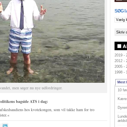
SØG I
2019
-
2012
-
2005
-
1998
-
Mest 
andet, men søger nu nye udfordringer.
10 fø
Kære 
olitikens bagside ATS i dag:
Dyrem
i afskedsaudiens hos kvotekongen, som vil takke ham for tro
ister.«
Lunde
ældst