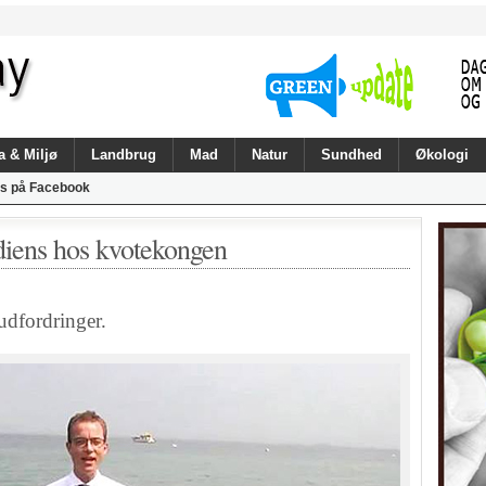
a & Miljø
Landbrug
Mad
Natur
Sundhed
Økologi
s på Facebook
diens hos kvotekongen
dfordringer.