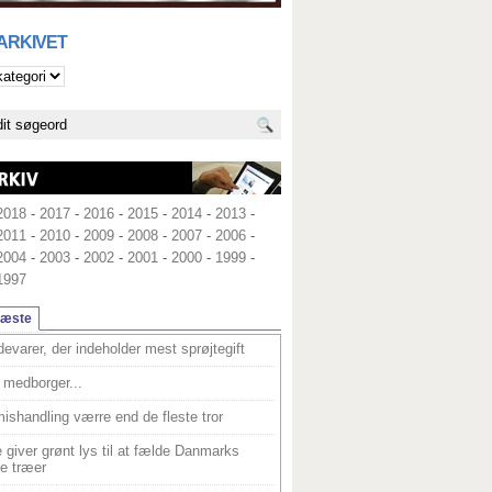
 ARKIVET
2018
-
2017
-
2016
-
2015
-
2014
-
2013
-
2011
-
2010
-
2009
-
2008
-
2007
-
2006
-
2004
-
2003
-
2002
-
2001
-
2000
-
1999
-
1997
læste
devarer, der indeholder mest sprøjtegift
medborger...
ishandling værre end de fleste tror
 giver grønt lys til at fælde Danmarks
e træer