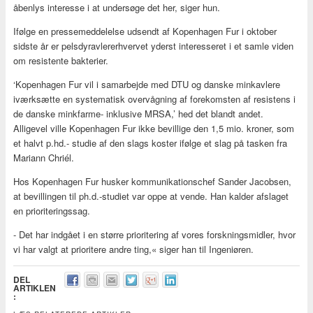
åbenlys interesse i at undersøge det her, siger hun.
Ifølge en pressemeddelelse udsendt af Kopenhagen Fur i oktober
sidste år er pelsdyravlererhvervet yderst interesseret i et samle viden
om resistente bakterier.
‘Kopenhagen Fur vil i samarbejde med DTU og danske minkavlere
iværksætte en systematisk overvågning af forekomsten af resistens i
de danske minkfarme- inklusive MRSA,’ hed det blandt andet.
Alligevel ville Kopenhagen Fur ikke bevillige den 1,5 mio. kroner, som
et halvt p.hd.- studie af den slags koster ifølge et slag på tasken fra
Mariann Chriél.
Hos Kopenhagen Fur husker kommunikationschef Sander Jacobsen,
at bevillingen til ph.d.-studiet var oppe at vende. Han kalder afslaget
en prioriteringssag.
- Det har indgået i en større prioritering af vores forskningsmidler, hvor
vi har valgt at prioritere andre ting,« siger han til Ingeniøren.
DEL
ARTIKLEN
: