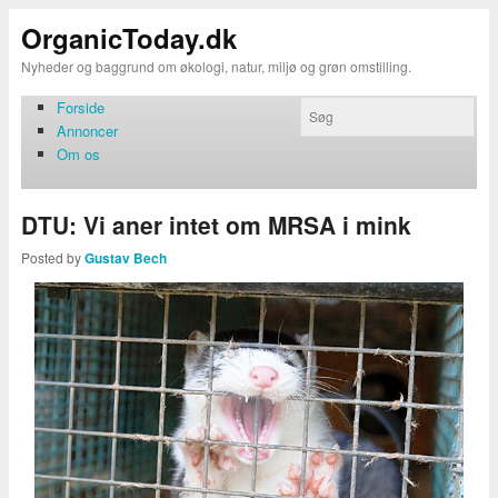
OrganicToday.dk
Nyheder og baggrund om økologi, natur, miljø og grøn omstilling.
Forside
Annoncer
Om os
DTU: Vi aner intet om MRSA i mink
Posted by
Gustav Bech