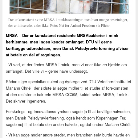
Der er konstateret svine-MRSA i minkbesætninger, men hvor mange besætninger,
der er inficerede, vides ikke. Foto: Net for Animal Freedom via Flickr
MRSA – Der er konstateret resistente MRSAbakterier i mink
herhjemme, men ingen kender omfanget. DTU vil gerne
kortlægge udbredelsen, men Dansk Pelsdyravlerforening afviser
at betale en del af regningen.
- Vi ved, at der findes MRSA i mink, men vi aner ikke en bjælde om
omfanget. Det ville vi – gerne have undersøgt.
Sådan siger specialkonsulent og dyrlæge ved DTU Veterinærinstituttet
Mariann Chriél, der sidste år søgte midler til et studie af forekomsten
af den resistente bakterie MRSA CC398, kaldet svine-MRSA, i mink.
Det skriver Ingeniøren.
Forsknings- og Innovationsstyrelsen sagde ja til at bevillige halvdelen,
men Dansk Pelsdyravlerforening, også kendt som Kopenhagen Fur,
sagde nej til at betale den anden halvdel, og det undrer Mariann Chriél:
- Vi kan søge midler andre steder, men branchen selv burde havde en