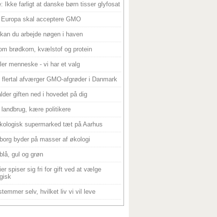
: Ikke farligt at danske børn tisser glyfosat
 Europa skal acceptere GMO
 kan du arbejde nøgen i haven
om brødkorn, kvælstof og protein
ller menneske - vi har et valg
 flertal afværger GMO-afgrøder i Danmark
alder giften ned i hovedet på dig
landbrug, kære politikere
kologisk supermarked tæt på Aarhus
borg byder på masser af økologi
blå, gul og grøn
er spiser sig fri for gift ved at vælge
gisk
temmer selv, hvilket liv vi vil leve