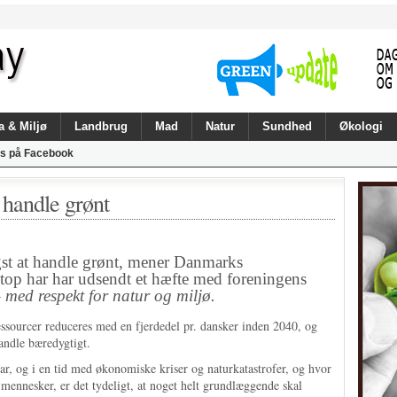
a & Miljø
Landbrug
Mad
Natur
Sundhed
Økologi
s på Facebook
t handle grønt
gst at handle grønt, mener Danmarks
top har har udsendt et hæfte med foreningens
 med respekt for natur og miljø.
essourcer reduceres med en fjerdedel pr. dansker inden 2040, og
handle bæredygtigt.
ar, og i en tid med økonomiske kriser og naturkatastrofer, og hvor
mennesker, er det tydeligt, at noget helt grundlæggende skal