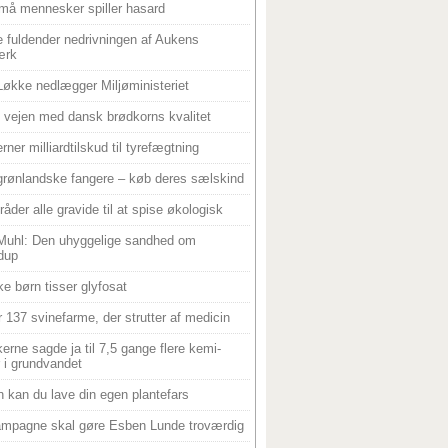
må mennesker spiller hasard
 fuldender nedrivningen af Aukens
ærk
Løkke nedlægger Miljøministeriet
 i vejen med dansk brødkorns kvalitet
rner milliardtilskud til tyrefægtning
grønlandske fangere – køb deres sælskind
råder alle gravide til at spise økologisk
Muhl: Den uhyggelige sandhed om
dup
e børn tisser glyfosat
r 137 svinefarme, der strutter af medicin
ikerne sagde ja til 7,5 gange flere kemi-
r i grundvandet
 kan du lave din egen plantefars
mpagne skal gøre Esben Lunde troværdig