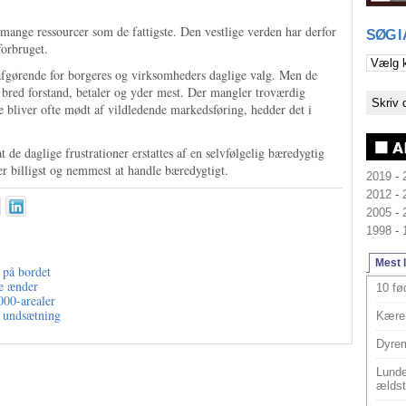
 mange ressourcer som de fattigste. Den vestlige verden har derfor
SØG I
forbruget.
fgørende for borgeres og virksomheders daglige valg. Men de
i bred forstand, betaler og yder mest. Der mangler troværdig
bliver ofte mødt af vildledende markedsføring, hedder det i
de daglige frustrationer erstattes af en selvfølgelig bæredygtig
er billigst og nemmest at handle bæredygtigt.
2019
-
2012
-
2005
-
1998
-
Mest 
 på bordet
de ænder
10 fø
000-arealer
 undsætning
Kære 
Dyrem
Lunde
ældst