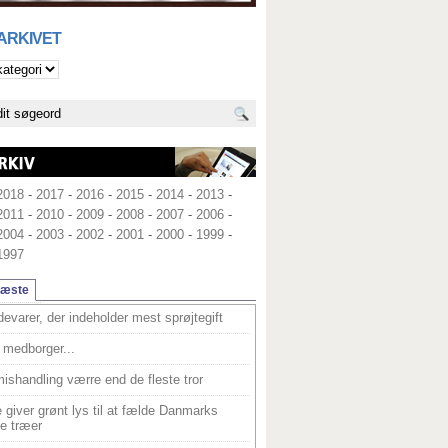
 ARKIVET
2018
-
2017
-
2016
-
2015
-
2014
-
2013
-
2011
-
2010
-
2009
-
2008
-
2007
-
2006
-
2004
-
2003
-
2002
-
2001
-
2000
-
1999
-
1997
læste
devarer, der indeholder mest sprøjtegift
medborger...
ishandling værre end de fleste tror
 giver grønt lys til at fælde Danmarks
e træer