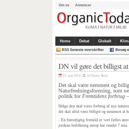
Om os
Annoncer
Home
Debat
Globalt
Klim
RSS Seneste overskrifter
Besøg o
DN vil gøre det billigst a
23. maj 2012 |
Af
Gustav Bech
Det skal være nemmest og billi
Naturfredningsforening, som ne
politik for
Fremtidens forbrug –
Ifølge den skal vores forbrug af nye naturr
det skal altid være billigst og nemmest at 
- En bæredygtig fremtid er vort fælles ansv
jordens befolkning netop har rundet 7 mia. 