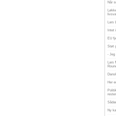
Når s
Løkke
livsv
Lars 
Intet
EU fje
Støt 
- Jeg 
Lars 
Roun
Dansk
Her e
Polit
reste
Sådan
Ny ka