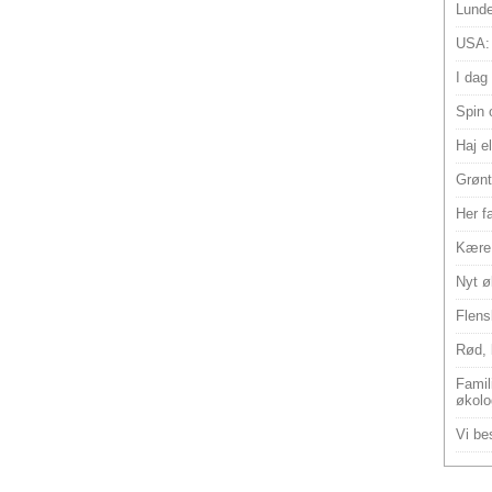
Lunde
USA:
I dag
Spin 
Haj e
Grønt
Her f
Kære 
Nyt ø
Flens
Rød, 
Famili
økolo
Vi bes