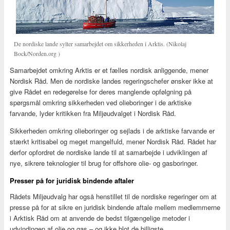
De nordiske lande sylter samarbejdet om sikkerheden i Arktis. (Nikolaj
Bock/Norden.org )
Samarbejdet omkring Arktis er et fælles nordisk anliggende, mener
Nordisk Råd. Men de nordiske landes regeringschefer ønsker ikke at
give Rådet en redegørelse for deres manglende opfølgning på
spørgsmål omkring sikkerheden ved olieboringer i de arktiske
farvande, lyder kritikken fra Miljøudvalget i Nordisk Råd.
Sikkerheden omkring olieboringer og sejlads i de arktiske farvande er
stærkt kritisabel og meget mangelfuld, mener Nordisk Råd. Rådet har
derfor opfordret de nordiske lande til at samarbejde i udviklingen af
nye, sikrere teknologier til brug for offshore olie- og gasboringer.
Presser på for juridisk bindende aftaler
Rådets Miljøudvalg har også henstillet til de nordiske regeringer om at
presse på for at sikre en juridisk bindende aftale mellem medlemmerne
i Arktisk Råd om at anvende de bedst tilgængelige metoder i
udvindingen af olie og gas – og ikke blot de billigste.