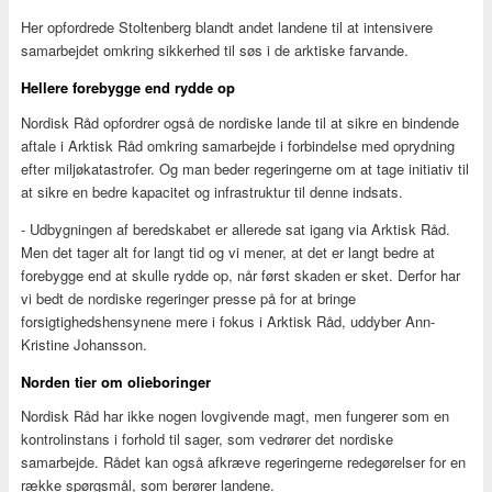
Her opfordrede Stoltenberg blandt andet landene til at intensivere
samarbejdet omkring sikkerhed til søs i de arktiske farvande.
Hellere forebygge end rydde op
Nordisk Råd opfordrer også de nordiske lande til at sikre en bindende
aftale i Arktisk Råd omkring samarbejde i forbindelse med oprydning
efter miljøkatastrofer. Og man beder regeringerne om at tage initiativ til
at sikre en bedre kapacitet og infrastruktur til denne indsats.
- Udbygningen af beredskabet er allerede sat igang via Arktisk Råd.
Men det tager alt for langt tid og vi mener, at det er langt bedre at
forebygge end at skulle rydde op, når først skaden er sket. Derfor har
vi bedt de nordiske regeringer presse på for at bringe
forsigtighedshensynene mere i fokus i Arktisk Råd, uddyber Ann-
Kristine Johansson.
Norden tier om olieboringer
Nordisk Råd har ikke nogen lovgivende magt, men fungerer som en
kontrolinstans i forhold til sager, som vedrører det nordiske
samarbejde. Rådet kan også afkræve regeringerne redegørelser for en
række spørgsmål, som berører landene.