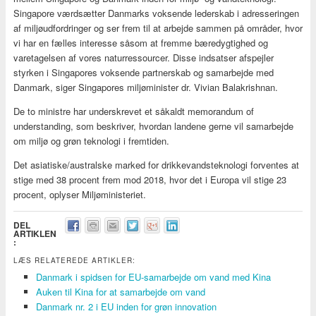
Singapore værdsætter Danmarks voksende lederskab i adresseringen
af miljøudfordringer og ser frem til at arbejde sammen på områder, hvor
vi har en fælles interesse såsom at fremme bæredygtighed og
varetagelsen af vores naturressourcer. Disse indsatser afspejler
styrken i Singapores voksende partnerskab og samarbejde med
Danmark, siger Singapores miljøminister dr. Vivian Balakrishnan.
De to ministre har underskrevet et såkaldt memorandum of
understanding, som beskriver, hvordan landene gerne vil samarbejde
om miljø og grøn teknologi i fremtiden.
Det asiatiske/australske marked for drikkevandsteknologi forventes at
stige med 38 procent frem mod 2018, hvor det i Europa vil stige 23
procent, oplyser Miljøministeriet.
DEL
ARTIKLEN
:
LÆS RELATEREDE ARTIKLER:
Danmark i spidsen for EU-samarbejde om vand med Kina
Auken til Kina for at samarbejde om vand
Danmark nr. 2 i EU inden for grøn innovation