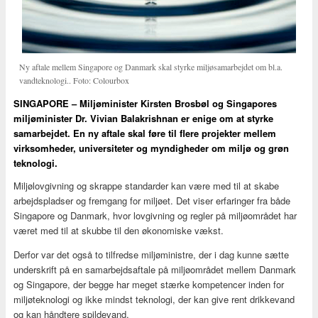
Ny aftale mellem Singapore og Danmark skal styrke miljøsamarbejdet om bl.a.
vandteknologi.. Foto: Colourbox
SINGAPORE – Miljøminister Kirsten Brosbøl og Singapores
miljøminister Dr. Vivian Balakrishnan er enige om at styrke
samarbejdet. En ny aftale skal føre til flere projekter mellem
virksomheder, universiteter og myndigheder om miljø og grøn
teknologi.
Miljølovgivning og skrappe standarder kan være med til at skabe
arbejdspladser og fremgang for miljøet. Det viser erfaringer fra både
Singapore og Danmark, hvor lovgivning og regler på miljøområdet har
været med til at skubbe til den økonomiske vækst.
Derfor var det også to tilfredse miljøministre, der i dag kunne sætte
underskrift på en samarbejdsaftale på miljøområdet mellem Danmark
og Singapore, der begge har meget stærke kompetencer inden for
miljøteknologi og ikke mindst teknologi, der kan give rent drikkevand
og kan håndtere spildevand.