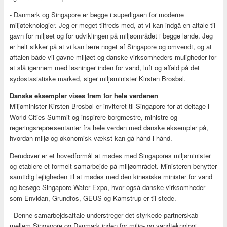
- Danmark og Singapore er begge i superligaen for moderne
miljøteknologier. Jeg er meget tilfreds med, at vi kan indgå en aftale til
gavn for miljøet og for udviklingen på miljøområdet i begge lande. Jeg
er helt sikker på at vi kan lære noget af Singapore og omvendt, og at
aftalen både vil gavne miljøet og danske virksomheders muligheder for
at slå igennem med løsninger inden for vand, luft og affald på det
sydøstasiatiske marked, siger miljøminister Kirsten Brosbøl.
Danske eksempler vises frem for hele verdenen
Miljøminister Kirsten Brosbøl er inviteret til Singapore for at deltage i
World Cities Summit og inspirere borgmestre, ministre og
regeringsrepræsentanter fra hele verden med danske eksempler på,
hvordan miljø og økonomisk vækst kan gå hånd i hånd.
Derudover er et hovedformål at mødes med Singapores miljøminister
og etablere et formelt samarbejde på miljøområdet. Ministeren benytter
samtidig lejligheden til at mødes med den kinesiske minister for vand
og besøge Singapore Water Expo, hvor også danske virksomheder
som Envidan, Grundfos, GEUS og Kamstrup er til stede.
- Denne samarbejdsaftale understreger det styrkede partnerskab
mellem Singapore og Danmark inden for miljø- og vandteknologi.