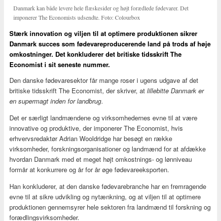
Danmark kan både levere hele flæskesider og højt forædlede fødevarer. Det
imponerer The Economists udsendte. Foto: Colourbox
Stærk innovation og viljen til at optimere produktionen sikrer
Danmark succes som fødevareproducerende land på trods af høje
omkostninger. Det konkluderer det britiske tidsskrift The
Economist i sit seneste nummer.
Den danske fødevaresektor får mange roser i ugens udgave af det
britiske tidsskrift The Economist, der skriver, at
lillebitte Danmark er
en supermagt inden for landbrug
.
Det er særligt landmændene og virksomhedernes evne til at være
innovative og produktive, der imponerer The Economist, hvis
erhvervsredaktør Adrian Wooldridge har besøgt en række
virksomheder, forskningsorganisationer og landmænd for at afdække
hvordan Danmark med et meget højt omkostnings- og lønniveau
formår at konkurrere og år for år øge fødevareeksporten.
Han konkluderer, at den danske fødevarebranche har en fremragende
evne til at sikre udvikling og nytænkning, og at viljen til at optimere
produktionen gennemsyrer hele sektoren fra landmænd til forskning og
forædlingsvirksomheder.