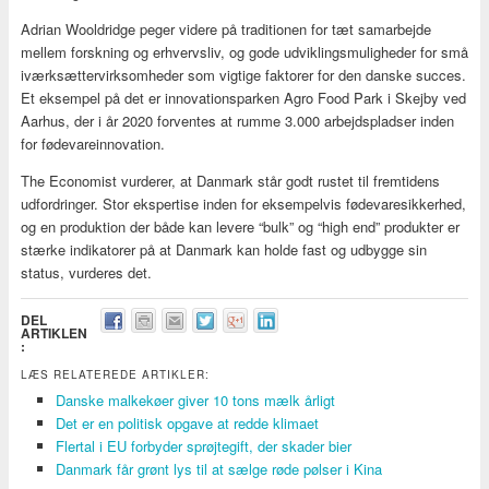
Adrian Wooldridge peger videre på traditionen for tæt samarbejde
mellem forskning og erhvervsliv, og gode udviklingsmuligheder for små
iværksættervirksomheder som vigtige faktorer for den danske succes.
Et eksempel på det er innovationsparken Agro Food Park i Skejby ved
Aarhus, der i år 2020 forventes at rumme 3.000 arbejdspladser inden
for fødevareinnovation.
The Economist vurderer, at Danmark står godt rustet til fremtidens
udfordringer. Stor ekspertise inden for eksempelvis fødevaresikkerhed,
og en produktion der både kan levere “bulk” og “high end” produkter er
stærke indikatorer på at Danmark kan holde fast og udbygge sin
status, vurderes det.
DEL
ARTIKLEN
:
LÆS RELATEREDE ARTIKLER:
Danske malkekøer giver 10 tons mælk årligt
Det er en politisk opgave at redde klimaet
Flertal i EU forbyder sprøjtegift, der skader bier
Danmark får grønt lys til at sælge røde pølser i Kina