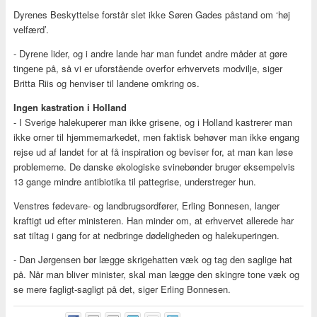
Dyrenes Beskyttelse forstår slet ikke Søren Gades påstand om ‘høj
velfærd’.
- Dyrene lider, og i andre lande har man fundet andre måder at gøre
tingene på, så vi er uforstående overfor erhvervets modvilje, siger
Britta Riis og henviser til landene omkring os.
Ingen kastration i Holland
- I Sverige halekuperer man ikke grisene, og i Holland kastrerer man
ikke orner til hjemmemarkedet, men faktisk behøver man ikke engang
rejse ud af landet for at få inspiration og beviser for, at man kan løse
problemerne. De danske økologiske svinebønder bruger eksempelvis
13 gange mindre antibiotika til pattegrise, understreger hun.
Venstres fødevare- og landbrugsordfører, Erling Bonnesen, langer
kraftigt ud efter ministeren. Han minder om, at erhvervet allerede har
sat tiltag i gang for at nedbringe dødeligheden og halekuperingen.
- Dan Jørgensen bør lægge skrigehatten væk og tag den saglige hat
på. Når man bliver minister, skal man lægge den skingre tone væk og
se mere fagligt-sagligt på det, siger Erling Bonnesen.