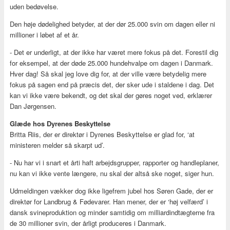
uden bedøvelse.
Den høje dødelighed betyder, at der dør 25.000 svin om dagen eller ni
millioner i løbet af et år.
- Det er underligt, at der ikke har været mere fokus på det. Forestil dig
for eksempel, at der døde 25.000 hundehvalpe om dagen i Danmark.
Hver dag! Så skal jeg love dig for, at der ville være betydelig mere
fokus på sagen end på præcis det, der sker ude i staldene i dag. Det
kan vi ikke være bekendt, og det skal der gøres noget ved, erklærer
Dan Jørgensen.
Glæde hos Dyrenes Beskyttelse
Britta Riis, der er direktør i Dyrenes Beskyttelse er glad for, ‘at
ministeren melder så skarpt ud’.
- Nu har vi i snart et årti haft arbejdsgrupper, rapporter og handleplaner,
nu kan vi ikke vente længere, nu skal der altså ske noget, siger hun.
Udmeldingen vækker dog ikke ligefrem jubel hos Søren Gade, der er
direktør for Landbrug & Fødevarer. Han mener, der er ‘høj velfærd’ i
dansk svineproduktion og minder samtidig om milliardindtægterne fra
de 30 millioner svin, der årligt produceres i Danmark.