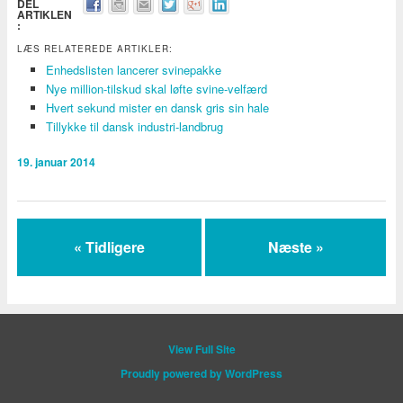
DEL
ARTIKLEN
:
LÆS RELATEREDE ARTIKLER:
Enhedslisten lancerer svinepakke
Nye million-tilskud skal løfte svine-velfærd
Hvert sekund mister en dansk gris sin hale
Tillykke til dansk industri-landbrug
19. januar 2014
« Tidligere
Næste »
View Full Site
Proudly powered by WordPress