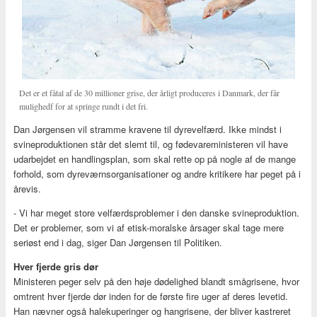
Det er et fåtal af de 30 millioner grise, der årligt produceres i Danmark, der får
mulighedf for at springe rundt i det fri.
Dan Jørgensen vil stramme kravene til dyrevelfærd. Ikke mindst i
svineproduktionen står det slemt til, og fødevareministeren vil have
udarbejdet en handlingsplan, som skal rette op på nogle af de mange
forhold, som dyreværnsorganisationer og andre kritikere har peget på i
årevis.
- Vi har meget store velfærdsproblemer i den danske svineproduktion.
Det er problemer, som vi af etisk-moralske årsager skal tage mere
seriøst end i dag, siger Dan Jørgensen til Politiken.
Hver fjerde gris dør
Ministeren peger selv på den høje dødelighed blandt smågrisene, hvor
omtrent hver fjerde dør inden for de første fire uger af deres levetid.
Han nævner også halekuperinger og hangrisene, der bliver kastreret