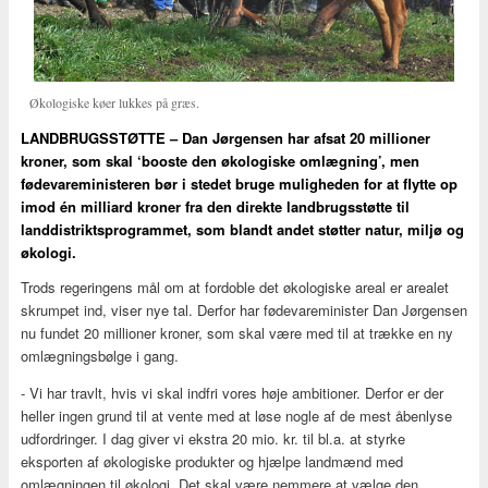
Økologiske køer lukkes på græs.
LANDBRUGSSTØTTE – Dan Jørgensen har afsat 20 millioner
kroner, som skal ‘booste den økologiske omlægning’, men
fødevareministeren bør i stedet bruge muligheden for at flytte op
imod én milliard kroner fra den direkte landbrugsstøtte til
landdistriktsprogrammet, som blandt andet støtter natur, miljø og
økologi.
Trods regeringens mål om at fordoble det økologiske areal er arealet
skrumpet ind, viser nye tal. Derfor har fødevareminister Dan Jørgensen
nu fundet 20 millioner kroner, som skal være med til at trække en ny
omlægningsbølge i gang.
- Vi har travlt, hvis vi skal indfri vores høje ambitioner. Derfor er der
heller ingen grund til at vente med at løse nogle af de mest åbenlyse
udfordringer. I dag giver vi ekstra 20 mio. kr. til bl.a. at styrke
eksporten af økologiske produkter og hjælpe landmænd med
omlægningen til økologi. Det skal være nemmere at vælge den