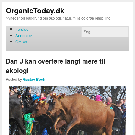
OrganicToday.dk
Nyheder og baggrund om økologi, natur, miljø og grøn omstilling.
Forside
Annoncer
Om os
Dan J kan overføre langt mere til
økologi
Posted by
Gustav Bech