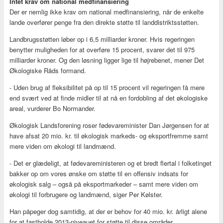
Intet krav om national medfinansiering
Der er nemlig ikke krav om national medfinansiering, når de enkelte
lande overfører penge fra den direkte støtte til landdistriktsstøtten.
Landbrugsstøtten løber op i 6,5 milliarder kroner. Hvis regeringen
benytter muligheden for at overføre 15 procent, svarer det til 975
milliarder kroner. Og den løsning ligger lige til højrebenet, mener Det
Økologiske Råds formand.
- Uden brug af fleksibilitet på op til 15 procent vil regeringen få mere
end svært ved at finde midler til at nå en fordobling af det økologiske
areal, vurderer Bo Normander.
Økologisk Landsforening roser fødevareminister Dan Jørgensen for at
have afsat 20 mio. kr. til økologisk markeds- og eksportfremme samt
mere viden om økologi til landmænd.
- Det er glædeligt, at fødevareministeren og et bredt flertal i folketinget
bakker op om vores ønske om støtte til en offensiv indsats for
økologisk salg – også på eksportmarkeder – samt mere viden om
økologi til forbrugere og landmænd, siger Per Kølster.
Han påpeger dog samtidig, at der er behov for 40 mio. kr. årligt alene
for at fastholde 2013-niveauet for støtte til disse områder.