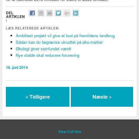
DEL
ARTIKLEN
:
LÆS RELATEREDE ARTIKLER:
Ambitiøst projekt vil give et bud på fremtidens landbrug
Sådan kan du begrænse ukrudtet på øko-marker
Økologi giver samfundet værdi
Nye stalde skal reducere forurening
16. juni 2014
« Tidligere
Næste »
View Full Site