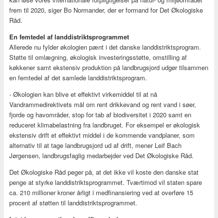
frem til 2020, siger Bo Normander, der er formand for Det Økologiske
Råd.
En femtedel af landdistriktsprogrammet
Allerede nu fylder økologien pænt i det danske landdistriktsprogram.
Støtte til omlægning, økologisk investeringsstøtte, omstilling af
køkkener samt ekstensiv produktion på landbrugsjord udgør tilsammen
en femtedel af det samlede landdistriktsprogram.
- Økologien kan blive et effektivt virkemiddel til at nå
Vandrammedirektivets mål om rent drikkevand og rent vand i søer,
fjorde og havområder, stop for tab af biodiversitet i 2020 samt en
reduceret klimabelastning fra landbruget. For eksempel er økologisk
ekstensiv drift et effektivt middel i de kommende vandplaner, som
alternativ til at tage landbrugsjord ud af drift, mener Leif Bach
Jørgensen, landbrugsfaglig medarbejder ved Det Økologiske Råd.
Det Økologiske Råd peger på, at det ikke vil koste den danske stat
penge at styrke landdistriktsprogrammet. Tværtimod vil staten spare
ca. 210 millioner kroner årligt i medfinansiering ved at overføre 15
procent af støtten til landdistriktsprogrammet.