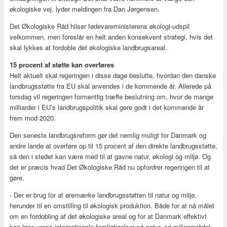
økologiske vej, lyder meldingen fra Dan Jørgensen.
Det Økologiske Råd hilser fødevareministerens økologi-udspil
velkommen, men foreslår en helt anden konsekvent strategi, hvis det
skal lykkes at fordoble det økologiske landbrugsareal.
15 procent af støtte kan overføres
Helt aktuelt skal regeringen i disse dage beslutte, hvordan den danske
landbrugsstøtte fra EU skal anvendes i de kommende år. Allerede på
torsdag vil regeringen formentlig træffe beslutning om, hvor de mange
milliarder i EU’s landbrugspolitik skal gøre godt i det kommende år
frem mod 2020.
Den seneste landbrugsreform gør det nemlig muligt for Danmark og
andre lande at overføre op til 15 procent af den direkte landbrugsstøtte,
så den i stedet kan være med til at gavne natur, økologi og miljø. Og
det er præcis hvad Det Økologiske Råd nu opfordrer regeringen til at
gøre.
- Der er brug for at øremærke landbrugsstøtten til natur og miljø,
herunder til en omstilling til økologisk produktion. Både for at nå målet
om en fordobling af det økologiske areal og for at Danmark effektivt
kan løse vores internationale forpligtigelser på natur- og miljøområdet