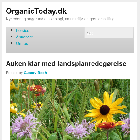
OrganicToday.dk
Nyheder og baggrund om økologi, natur, miljø og grøn omstilling.
Forside
Annoncer
Om os
Auken klar med landsplanredegørelse
Posted by
Gustav Bech