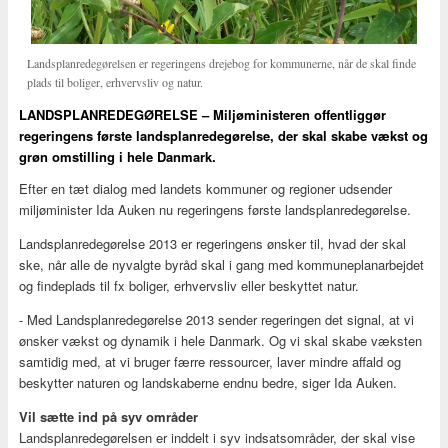
Landsplanredegørelsen er regeringens drejebog for kommunerne, når de skal finde
plads til boliger, erhvervsliv og natur.
LANDSPLANREDEGØRELSE – Miljøministeren offentliggør
regeringens første landsplanredegørelse, der skal skabe vækst og
grøn omstilling i hele Danmark.
Efter en tæt dialog med landets kommuner og regioner udsender
miljøminister Ida Auken nu regeringens første landsplanredegørelse.
Landsplanredegørelse 2013 er regeringens ønsker til, hvad der skal
ske, når alle de nyvalgte byråd skal i gang med kommuneplanarbejdet
og findeplads til fx boliger, erhvervsliv eller beskyttet natur.
- Med Landsplanredegørelse 2013 sender regeringen det signal, at vi
ønsker vækst og dynamik i hele Danmark. Og vi skal skabe væksten
samtidig med, at vi bruger færre ressourcer, laver mindre affald og
beskytter naturen og landskaberne endnu bedre, siger Ida Auken.
Vil sætte ind på syv områder
Landsplanredegørelsen er inddelt i syv indsatsområder, der skal vise