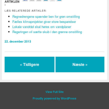
ARTIKLEN
:
LÆS RELATEREDE ARTIKLER:
Regnedrengene spænder ben for grøn omstilling
Fælles klimaprojekter giver store besparelser
Lokale vandråd skal høres om vandplaner
Regeringen vil sætte skub i den grønne omstilling
22. december 2013
« Tidligere
Næste »
View Full Site
Proudly powered by WordPress