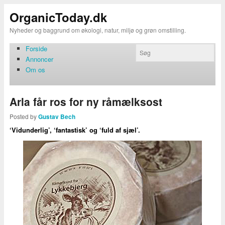
OrganicToday.dk
Nyheder og baggrund om økologi, natur, miljø og grøn omstilling.
Forside
Annoncer
Om os
Arla får ros for ny råmælksost
Posted by
Gustav Bech
‘Vidunderlig’, ‘fantastisk’ og ‘fuld af sjæl’.