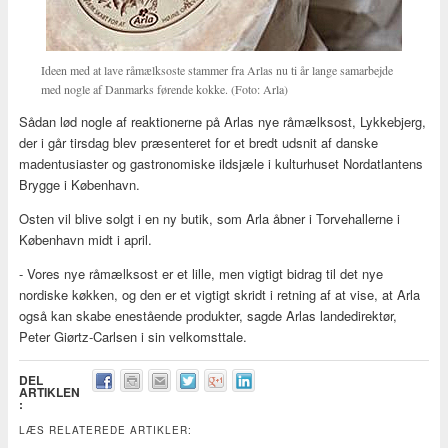
Ideen med at lave råmælksoste stammer fra Arlas nu ti år lange samarbejde
med nogle af Danmarks førende kokke. (Foto: Arla)
Sådan lød nogle af reaktionerne på Arlas nye råmælksost, Lykkebjerg,
der i går tirsdag blev præsenteret for et bredt udsnit af danske
madentusiaster og gastronomiske ildsjæle i kulturhuset Nordatlantens
Brygge i København.
Osten vil blive solgt i en ny butik, som Arla åbner i Torvehallerne i
København midt i april.
- Vores nye råmælksost er et lille, men vigtigt bidrag til det nye
nordiske køkken, og den er et vigtigt skridt i retning af at vise, at Arla
også kan skabe enestående produkter, sagde Arlas landedirektør,
Peter Giørtz-Carlsen i sin velkomsttale.
DEL
ARTIKLEN
:
LÆS RELATEREDE ARTIKLER: