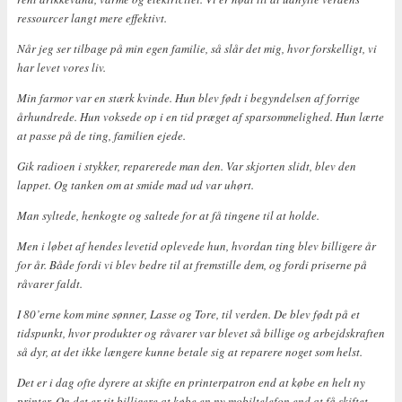
ressourcer langt mere effektivt.
Når jeg ser tilbage på min egen familie, så slår det mig, hvor forskelligt, vi
har levet vores liv.
Min farmor var en stærk kvinde. Hun blev født i begyndelsen af forrige
århundrede. Hun voksede op i en tid præget af sparsommelighed. Hun lærte
at passe på de ting, familien ejede.
Gik radioen i stykker, reparerede man den. Var skjorten slidt, blev den
lappet. Og tanken om at smide mad ud var uhørt.
Man syltede, henkogte og saltede for at få tingene til at holde.
Men i løbet af hendes levetid oplevede hun, hvordan ting blev billigere år
for år. Både fordi vi blev bedre til at fremstille dem, og fordi priserne på
råvarer faldt.
I 80’erne kom mine sønner, Lasse og Tore, til verden. De blev født på et
tidspunkt, hvor produkter og råvarer var blevet så billige og arbejdskraften
så dyr, at det ikke længere kunne betale sig at reparere noget som helst.
Det er i dag ofte dyrere at skifte en printerpatron end at købe en helt ny
printer. Og det er tit billigere at købe en ny mobiltelefon end at få skiftet