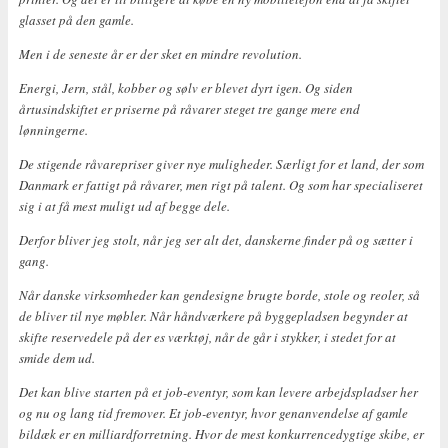
glasset på den gamle.
Men i de seneste år er der sket en mindre revolution.
Energi, Jern, stål, kobber og sølv er blevet dyrt igen. Og siden
årtusindskiftet er priserne på råvarer steget tre gange mere end
lønningerne.
De stigende råvarepriser giver nye muligheder. Særligt for et land, der som
Danmark er fattigt på råvarer, men rigt på talent. Og som har specialiseret
sig i at få mest muligt ud af begge dele.
Derfor bliver jeg stolt, når jeg ser alt det, danskerne finder på og sætter i
gang.
Når danske virksomheder kan gendesigne brugte borde, stole og reoler, så
de bliver til nye møbler. Når håndværkere på byggepladsen begynder at
skifte reservedele på der es værktøj, når de går i stykker, i stedet for at
smide dem ud.
Det kan blive starten på et job-eventyr, som kan levere arbejdspladser her
og nu og lang tid fremover. Et job-eventyr, hvor genanvendelse af gamle
bildæk er en milliardforretning. Hvor de mest konkurrencedygtige skibe, er