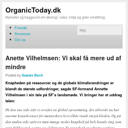
OrganicToday.dk
Nyheder og baggrund om økologi, natur, miljø og grøn omstilling.
Forside
Annoncer
Om os
Anette Vilhelmsen: Vi skal få mere ud af
mindre
Posted by
Gustav Bech
Knapheden på ressourcer og de globale klimaforandringer er
blandt de største udfordringer, sagde SF-formand Annette
Vilhelmsen i sin tale på SF’s landsmøde. Vi bringer her et uddrag
talen:
På den ene side står vi overfor en global opvarmning, der allerede nu har
enorme konsekvenser for menneskers levevilkår rundt om på kloden. Og på
den anden side oplever man mange steder knaphed på helt basale ting som
rent drikkevand, varme og elektricitet. Vi er nødt til at udnytte verdens