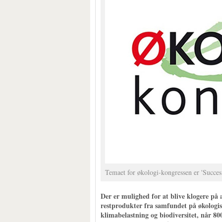
Temaet for økologi-kongressen er 'Succes
Der er mulighed for at blive klogere på 
restprodukter fra samfundet på økologi
klimabelastning og biodiversitet, når 80