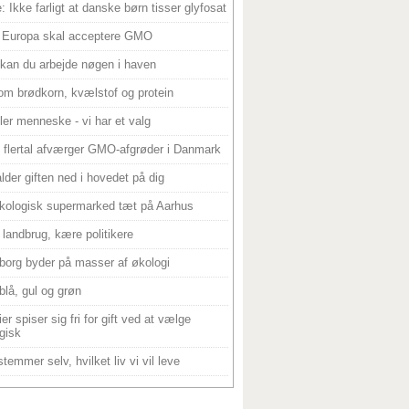
: Ikke farligt at danske børn tisser glyfosat
 Europa skal acceptere GMO
 kan du arbejde nøgen i haven
om brødkorn, kvælstof og protein
ller menneske - vi har et valg
 flertal afværger GMO-afgrøder i Danmark
alder giften ned i hovedet på dig
kologisk supermarked tæt på Aarhus
landbrug, kære politikere
borg byder på masser af økologi
blå, gul og grøn
er spiser sig fri for gift ved at vælge
gisk
temmer selv, hvilket liv vi vil leve