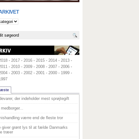
 ARKIVET
2018
-
2017
-
2016
-
2015
-
2014
-
2013
-
2011
-
2010
-
2009
-
2008
-
2007
-
2006
-
2004
-
2003
-
2002
-
2001
-
2000
-
1999
-
1997
læste
devarer, der indeholder mest sprøjtegift
medborger...
ishandling værre end de fleste tror
 giver grønt lys til at fælde Danmarks
e træer