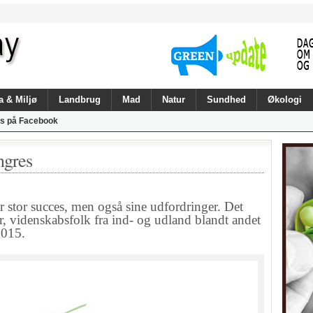
a & Miljø
Landbrug
Mad
Natur
Sundhed
Økologi
s på Facebook
ngres
tor succes, men også sine udfordringer. Det
, videnskabsfolk fra ind- og udland blandt andet
2015.