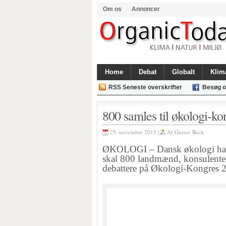
Om os
Annoncer
Home
Debat
Globalt
Klim
RSS Seneste overskrifter
Besøg o
800 samles til økologi-ko
25. november 2015 |
Af
Gustav Bech
ØKOLOGI – Dansk økologi har s
skal 800 landmænd, konsulenter
debattere på Økologi-Kongres 