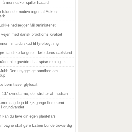
må mennesker spiller hasard
 fuldender nedrivningen af Aukens
ærk
Løkke nedlægger Miljøministeriet
 i vejen med dansk brødkorns kvalitet
rner milliardtilskud til tyrefægtning
grønlandske fangere – køb deres sælskind
råder alle gravide til at spise økologisk
Muhl: Den uhyggelige sandhed om
dup
e børn tisser glyfosat
r 137 svinefarme, der strutter af medicin
ikerne sagde ja til 7,5 gange flere kemi-
r i grundvandet
 kan du lave din egen plantefars
mpagne skal gøre Esben Lunde troværdig