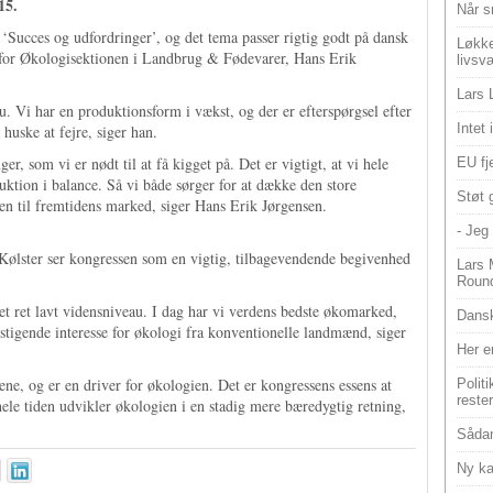
15.
Når s
Succes og udfordringer’, og det tema passer rigtig godt på dansk
Løkke
 for Økologisektionen i Landbrug & Fødevarer, Hans Erik
livsv
Lars 
nu. Vi har en produktionsform i vækst, og der er efterspørgsel efter
Intet
 huske at fejre, siger han.
r, som vi er nødt til at få kigget på. Det er vigtigt, at vi hele
EU fje
ktion i balance. Så vi både sørger for at dække den store
Støt 
ien til fremtidens marked, siger Hans Erik Jørgensen.
- Jeg 
ølster ser kongressen som en vigtig, tilbagevendende begivenhed
Lars 
Roun
et ret lavt vidensniveau. I dag har vi verdens bedste økomarked,
Dansk
stigende interesse for økologi fra konventionelle landmænd, siger
Her e
ne, og er en driver for økologien. Det er kongressens essens at
Polit
reste
hele tiden udvikler økologien i en stadig mere bæredygtig retning,
Sådan
Ny ka