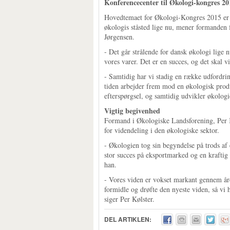
Konferencecenter til Økologi-kongres 20
Hovedtemaet for Økologi-Kongres 2015 er ‘
økologis ståsted lige nu, mener formanden
Jørgensen.
- Det går strålende for dansk økologi lige 
vores varer. Det er en succes, og det skal vi
- Samtidig har vi stadig en række udfordringe
tiden arbejder frem mod en økologisk produ
efterspørgsel, og samtidig udvikler økolog
Vigtig begivenhed
Formand i Økologiske Landsforening, Per K
for videndeling i den økologiske sektor.
- Økologien tog sin begyndelse på trods af 
stor succes på eksportmarked og en kraftig 
han.
- Vores viden er vokset markant gennem åre
formidle og drøfte den nyeste viden, så vi 
siger Per Kølster.
DEL ARTIKLEN: