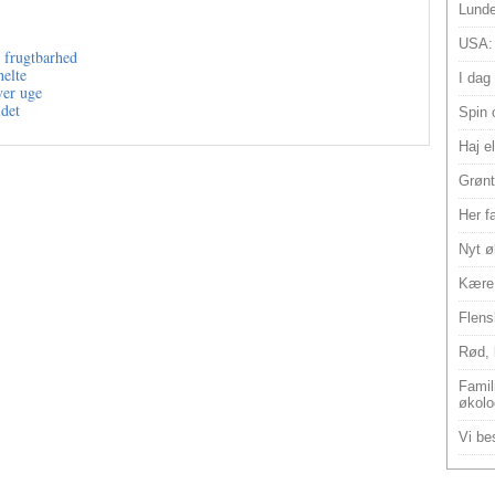
Lunde
USA:
s frugtbarhed
elte
I dag
ver uge
det
Spin 
Haj e
Grønt
Her f
Nyt ø
Kære 
Flens
Rød, 
Famili
økolo
Vi bes