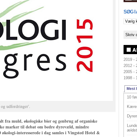
SØG I
2019
-
2012
-
2005
-
1998
-
Mest 
10 fø
 og udfordringer'.
Kære 
Dyrem
alt fra muld, økologiske bier og genbrug af organiske
Lunde
ske marker til debat om bedre dyrevæld, mindre
ældst
0 økologi-interesserede i dag samles i Vingsted Hotel &