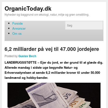
OrganicToday.dk
Nyheder og baggrund om økologi, natur, miljø og grøn omstilling.
Forside
Annoncer
Om os
6,2 milliarder på vej til 47.000 jordejere
Posted by
Gustav Bech
LANDBRUGSSTØTTE – Ejer du jord, er der grund til at glæde dig.
Allerede mandag i sidste uge begyndte Natur- og
Erhvervsstyrelsen at sende 6,2 milliarder kroner til under 50.000
landmænd og hobby-bønder.