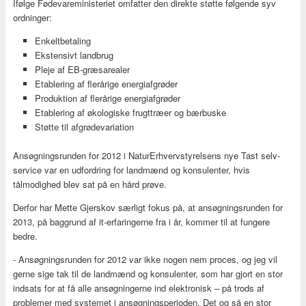
Ifølge Fødevareministeriet omfatter den direkte støtte følgende syv
ordninger:
Enkeltbetaling
Ekstensivt landbrug
Pleje af EB-græsarealer
Etablering af flerårige energiafgrøder
Produktion af flerårige energiafgrøder
Etablering af økologiske frugttræer og bærbuske
Støtte til afgrødevariation
Ansøgningsrunden for 2012 i NaturErhvervstyrelsens nye Tast selv-
service var en udfordring for landmænd og konsulenter, hvis
tålmodighed blev sat på en hård prøve.
Derfor har Mette Gjerskov særligt fokus på, at ansøgningsrunden for
2013, på baggrund af it-erfaringerne fra i år, kommer til at fungere
bedre.
- Ansøgningsrunden for 2012 var ikke nogen nem proces, og jeg vil
gerne sige tak til de landmænd og konsulenter, som har gjort en stor
indsats for at få alle ansøgningerne ind elektronisk – på trods af
problemer med systemet i ansøgningsperioden. Det og så en stor