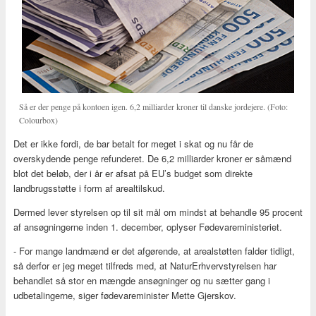
Så er der penge på kontoen igen. 6,2 milliarder kroner til danske jordejere. (Foto:
Colourbox)
Det er ikke fordi, de bar betalt for meget i skat og nu får de
overskydende penge refunderet. De 6,2 milliarder kroner er såmænd
blot det beløb, der i år er afsat på EU’s budget som direkte
landbrugsstøtte i form af arealtilskud.
Dermed lever styrelsen op til sit mål om mindst at behandle 95 procent
af ansøgningerne inden 1. december, oplyser Fødevareministeriet.
- For mange landmænd er det afgørende, at arealstøtten falder tidligt,
så derfor er jeg meget tilfreds med, at NaturErhvervstyrelsen har
behandlet så stor en mængde ansøgninger og nu sætter gang i
udbetalingerne, siger fødevareminister Mette Gjerskov.