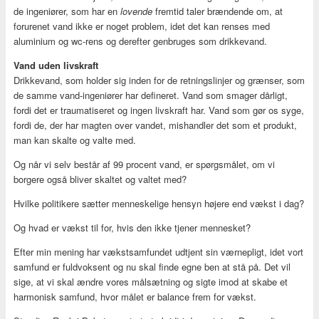
de ingeniører, som har en
lovende
fremtid taler brændende om, at
forurenet vand ikke er noget problem, idet det kan renses med
aluminium og wc-rens og derefter genbruges som drikkevand.
Vand uden livskraft
Drikkevand, som holder sig inden for de retningslinjer og grænser, som
de samme vand-ingeniører har defineret. Vand som smager dårligt,
fordi det er traumatiseret og ingen livskraft har. Vand som gør os syge,
fordi de, der har magten over vandet, mishandler det som et produkt,
man kan skalte og valte med.
Og når vi selv består af 99 procent vand, er spørgsmålet, om vi
borgere også bliver skaltet og valtet med?
Hvilke politikere sætter menneskelige hensyn højere end vækst i dag?
Og hvad er vækst til for, hvis den ikke tjener mennesket?
Efter min mening har vækstsamfundet udtjent sin værnepligt, idet vort
samfund er fuldvoksent og nu skal finde egne ben at stå på. Det vil
sige, at vi skal ændre vores målsætning og sigte imod at skabe et
harmonisk samfund, hvor målet er balance frem for vækst.