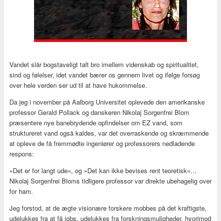
Vandet slår bogstaveligt talt bro imellem videnskab og spiritualitet,
sind og følelser, idet vandet bærer os gennem livet og ifølge forsøg
over hele verden ser ud til at have hukommelse.
Da jeg i november på Aalborg Universitet oplevede den amerikanske
professor Gerald Pollack og danskeren Nikolaj Sorgenfrei Blom
præsentere nye banebrydende opfindelser om EZ vand, som
struktureret vand også kaldes, var det overraskende og skræmmende
at opleve de få fremmødte ingeniører og professorers nedladende
respons:
»Det er for langt ude«, og »Det kan ikke bevises rent teoretisk«…
Nikolaj Sorgenfrei Bloms tidligere professor var direkte ubehagelig over
for ham.
Jeg forstod, at de ægte visionære forskere mobbes på det kraftigste,
udelukkes fra at få jobs, udelukkes fra forskningsmuligheder, hvorimod