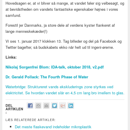
Hovedsagen er, at vi bliver så mange, at vandet føler sig velbesøgt, og
at bevidstheden om vandets fantastiske egenskaber højnes i vores
samfund.
Forestil jer Danmarks, ja store dele af verdens kyster flankeret af
lange menneskekæder(!)
Vi ses 1. januar 2017 klokken 13. Tag billeder og del på Facebook og
Twitter bagefter, så budskabets ekko når helt ud til ingeni-ørerne.
Links:
Nikolaj Sorgenfrei Blom: IDA-talk, oktober 2018, v2.pdf
Dr. Gerald Pollack: The Fourth Phase of Water
Waterbridge: Struktureret vands ekskluderings zone styrkes ved
elektricitet. Se hvordan vandet slår en 4,5 cm lang bro imellem to glas.
DEL
ARTIKLEN
:
LÆS RELATEREDE ARTIKLER:
Det meste flaskevand indeholder mikroplastik