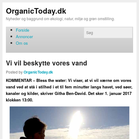
OrganicToday.dk
Nyheder og baggrund om økologi, natur, miljø og grøn omstilling.
Forside
Annoncer
Om os
Vi vil beskytte vores vand
Posted by
OrganicToday.dk
KOMMENTAR – Bless the water: Vi viser, at vi vil værne om vores
vand ved at stå i stilhed i et til fem minutter langs havet, ved søer,
kanaler og kilder, skriver Githa Ben-David. Det sker 1. januar 2017
klokken 13:00.